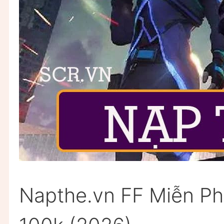
Napthe.vn FF Miễn Ph