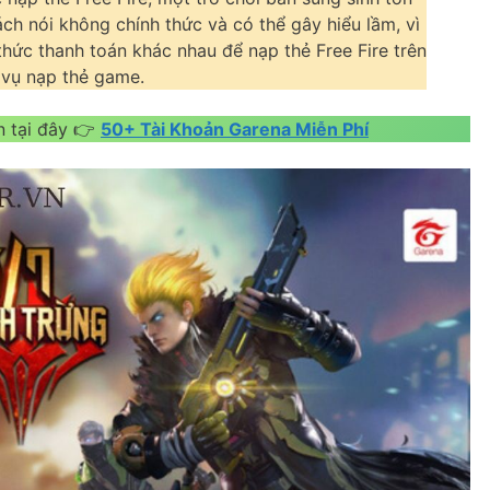
ách nói không chính thức và có thể gây hiểu lầm, vì
hức thanh toán khác nhau để nạp thẻ Free Fire trên
 vụ nạp thẻ game.
n tại đây 👉
50+ Tài Khoản Garena Miễn Phí