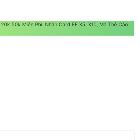
k 20k 50k Miễn Phí. Nhận Card FF X5, X10, Mã Thẻ Cào