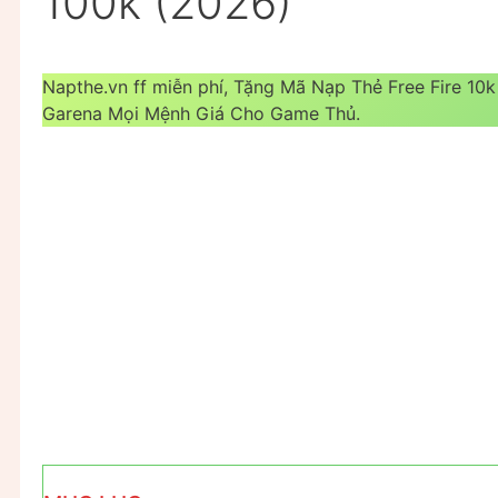
100k (2026)
Napthe.vn ff miễn phí, Tặng Mã Nạp Thẻ Free Fire 10
Garena Mọi Mệnh Giá Cho Game Thủ.