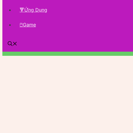
🔻Ứng Dụng
🖱Game