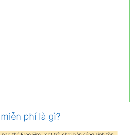
miễn phí là gì?
 nạp thẻ Free Fire, một trò chơi bắn súng sinh tồn