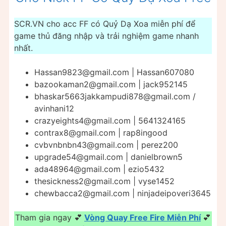
SCR.VN cho acc FF có Quỷ Dạ Xoa miễn phí để
game thủ đăng nhập và trải nghiệm game nhanh
nhất.
Hassan9823@gmail.com
| Hassan607080
bazookaman2@gmail.com
| jack952145
bhaskar5663jakkampudi878@gmail.com
/
avinhani12
crazyeights4@gmail.com
| 5641324165
contrax8@gmail.com
| rap8ingood
cvbvnbnbn43@gmail.com
| perez200
upgrade54@gmail.com
| danielbrown5
ada48964@gmail.com
| ezio5432
thesickness2@gmail.com
| vyse1452
chewbacca2@gmail.com
| ninjadeipoveri3645
Tham gia ngay 💕
Vòng Quay Free Fire Miễn Phí
💕