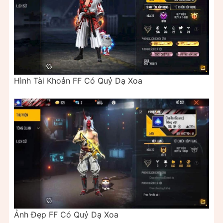
Hình Tài Khoản FF Có Quỷ Dạ Xoa
Ảnh Đẹp FF Có Quỷ Dạ Xoa