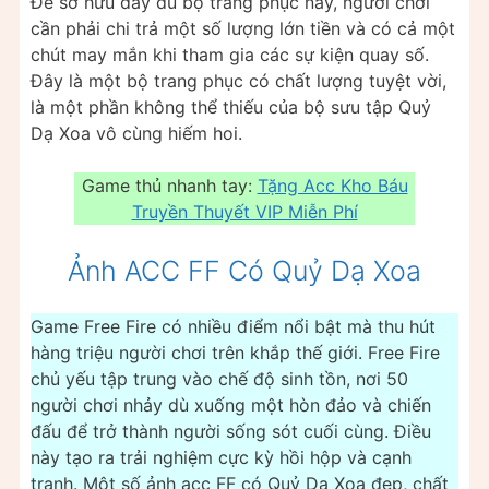
Để sở hữu đầy đủ bộ trang phục này, người chơi
cần phải chi trả một số lượng lớn tiền và có cả một
chút may mắn khi tham gia các sự kiện quay số.
Đây là một bộ trang phục có chất lượng tuyệt vời,
là một phần không thể thiếu của bộ sưu tập Quỷ
Dạ Xoa vô cùng hiếm hoi.
Game thủ nhanh tay:
Tặng Acc Kho Báu
Truyền Thuyết VIP Miễn Phí
Ảnh ACC FF Có Quỷ Dạ Xoa
Game Free Fire có nhiều điểm nổi bật mà thu hút
hàng triệu người chơi trên khắp thế giới. Free Fire
chủ yếu tập trung vào chế độ sinh tồn, nơi 50
người chơi nhảy dù xuống một hòn đảo và chiến
đấu để trở thành người sống sót cuối cùng. Điều
này tạo ra trải nghiệm cực kỳ hồi hộp và cạnh
tranh. Một số ảnh acc FF có Quỷ Dạ Xoa đẹp, chất