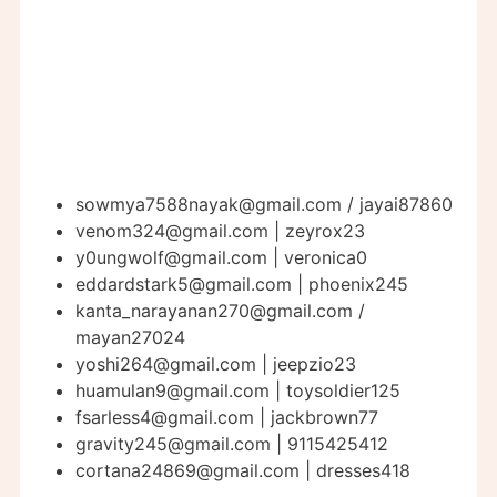
sowmya7588nayak@gmail.com
/ jayai87860
venom324@gmail.com
| zeyrox23
y0ungwolf@gmail.com
| veronica0
eddardstark5@gmail.com
| phoenix245
kanta_narayanan270@gmail.com
/
mayan27024
yoshi264@gmail.com
| jeepzio23
huamulan9@gmail.com
| toysoldier125
fsarless4@gmail.com
| jackbrown77
gravity245@gmail.com
| 9115425412
cortana24869@gmail.com
| dresses418