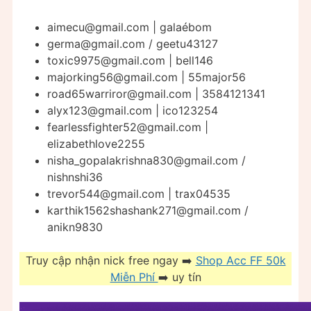
aimecu@gmail.com
| galaébom
germa@gmail.com
/ geetu43127
toxic9975@gmail.com
| bell146
majorking56@gmail.com
| 55major56
road65warriror@gmail.com
| 3584121341
alyx123@gmail.com
| ico123254
fearlessfighter52@gmail.com
|
elizabethlove2255
nisha_gopalakrishna830@gmail.com
/
nishnshi36
trevor544@gmail.com
| trax04535
karthik1562shashank271@gmail.com
/
anikn9830
Truy cập nhận nick free ngay ➡️
Shop Acc FF 50k
Miễn Phí
➡️ uy tín