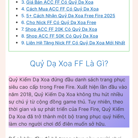
Giá Bán ACC FF Có Quỷ Dạ Xoa
Cách Mua ACC FF Có Quỷ Dạ Xoa
5+ Cách Nhận Quỷ Dạ Xoa Free Fire 2025
Cho Nick FF Có Quỷ Dạ Xoa Free
Shop ACC FF 20K Có Quỷ Dạ Xoa
Shop ACC FF 50K Có Quỷ Dạ Xoa
Liên Hệ Tặng Nick FF Có Quỷ Dạ Xoa Mới Nhất
Quỷ Dạ Xoa FF Là Gì?
Quỷ Kiếm Dạ Xoa đứng đầu danh sách trang phục
siêu cao cấp trong Free Fire. Xuất hiện lần đầu vào
năm 2018, Quỷ Kiếm Dạ Xoa không thu hút nhiều
sự chú ý từ cộng đồng game thủ. Tuy nhiên, theo
thời gian và sự phát triển của Free Fire, Quỷ Kiếm
Dạ Xoa đã trở thành một bộ trang phục quý hiếm,
làm cho người chơi đổ điên muốn sở hữu.