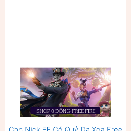
Cho Nick FF Có Quỷ Dạ Xoa Free