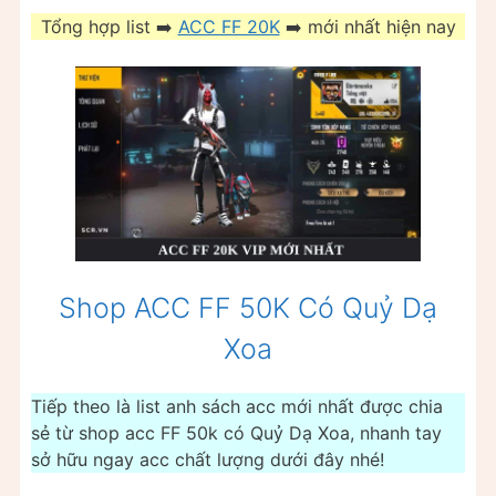
Tổng hợp list ➡️
ACC FF 20K
➡️ mới nhất hiện nay
Shop ACC FF 50K Có Quỷ Dạ
Xoa
Tiếp theo là list anh sách acc mới nhất được chia
sẻ từ shop acc FF 50k có Quỷ Dạ Xoa, nhanh tay
sở hữu ngay acc chất lượng dưới đây nhé!