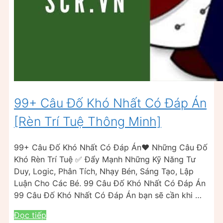
99+ Câu Đố Khó Nhất Có Đáp Án
[Rèn Trí Tuệ Thông Minh]
99+ Câu Đố Khó Nhất Có Đáp Án❤️ Những Câu Đố
Khó Rèn Trí Tuệ ✅ Đẩy Mạnh Những Kỹ Năng Tư
Duy, Logic, Phân Tích, Nhạy Bén, Sáng Tạo, Lập
Luận Cho Các Bé. 99 Câu Đố Khó Nhất Có Đáp Án
99 Câu Đố Khó Nhất Có Đáp Án bạn sẽ cần khi …
Đọc tiếp