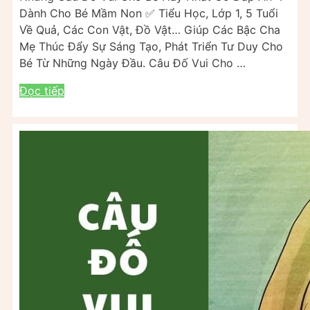
Dành Cho Bé Mầm Non ✅ Tiểu Học, Lớp 1, 5 Tuổi
Về Quả, Các Con Vật, Đồ Vật… Giúp Các Bậc Cha
Mẹ Thúc Đẩy Sự Sáng Tạo, Phát Triển Tư Duy Cho
Bé Từ Những Ngày Đầu. Câu Đố Vui Cho …
Đọc tiếp