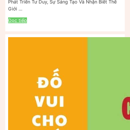
Phát Triển Tư Duy, Sự Sáng Tạo Và Nhận Biết Thế
Giới …
Đọc tiếp