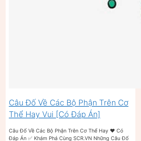
Câu Đố Về Các Bộ Phận Trên Cơ
Thể Hay Vui [Có Đáp Án]
Câu Đố Về Các Bộ Phận Trên Cơ Thể Hay ❤️️ Có
Đáp Án ✅ Khám Phá Cùng SCR.VN Những Câu Đố