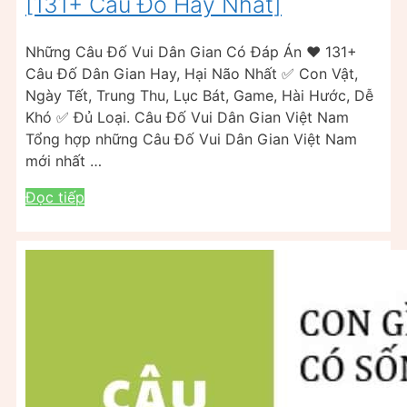
[131+ Câu Đố Hay Nhất]
Những Câu Đố Vui Dân Gian Có Đáp Án ❤️ 131+
Câu Đố Dân Gian Hay, Hại Não Nhất ✅ Con Vật,
Ngày Tết, Trung Thu, Lục Bát, Game, Hài Hước, Dễ
Khó ✅ Đủ Loại. Câu Đố Vui Dân Gian Việt Nam
Tổng hợp những Câu Đố Vui Dân Gian Việt Nam
mới nhất …
Đọc tiếp