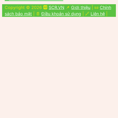
Copyright © 2026 🆎
SCR.VN
📌
Giới thiệu
| 📜
Chính
sách bảo mật
| 📄
Điều khoản sử dụng
| 🔗
Liên hệ
|