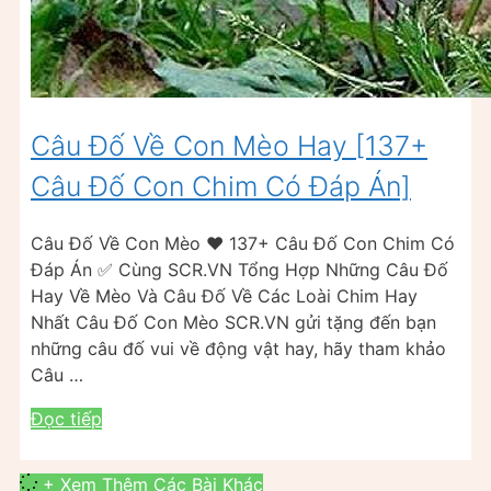
Câu Đố Về Con Mèo Hay [137+
Câu Đố Con Chim Có Đáp Án]
Câu Đố Về Con Mèo ❤️️ 137+ Câu Đố Con Chim Có
Đáp Án ✅ Cùng SCR.VN Tổng Hợp Những Câu Đố
Hay Về Mèo Và Câu Đố Về Các Loài Chim Hay
Nhất Câu Đố Con Mèo SCR.VN gửi tặng đến bạn
những câu đố vui về động vật hay, hãy tham khảo
Câu …
Đọc tiếp
+ Xem Thêm Các Bài Khác