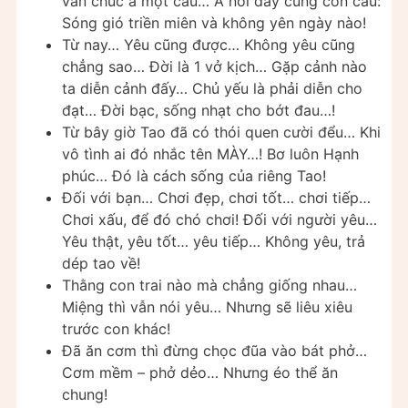
vẫn chúc a một câu… A nơi đấy cùng con cẩu:
Sóng gió triền miên và không yên ngày nào!
Từ nay… Yêu cũng được… Không yêu cũng
chẳng sao… Đời là 1 vở kịch… Gặp cảnh nào
ta diễn cảnh đấy… Chủ yếu là phải diễn cho
đạt… Đời bạc, sống nhạt cho bớt đau…!
Từ bây giờ Tao đã có thói quen cười đểu… Khi
vô tình ai đó nhắc tên MÀY…! Bơ luôn Hạnh
phúc… Đó là cách sống của riêng Tao!
Đối với bạn… Chơi đẹp, chơi tốt… chơi tiếp…
Chơi xấu, để đó chó chơi! Đối với người yêu…
Yêu thật, yêu tốt… yêu tiếp… Không yêu, trả
dép tao về!
Thằng con trai nào mà chẳng giống nhau…
Miệng thì vẫn nói yêu… Nhưng sẽ liêu xiêu
trước con khác!
Đã ăn cơm thì đừng chọc đũa vào bát phở…
Cơm mềm – phở dẻo… Nhưng éo thể ăn
chung!