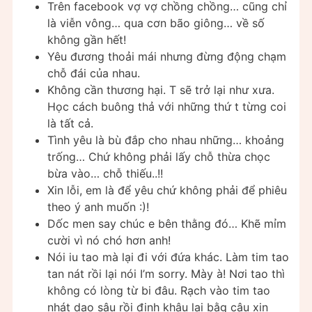
Trên facebook vợ vợ chồng chồng… cũng chỉ
là viễn vông… qua cơn bão giông… về số
không gần hết!
Yêu đương thoải mái nhưng đừng động chạm
chỗ đái của nhau.
Không cần thương hại. T sẽ trở lại như xưa.
Học cách buông thả với những thứ t từng coi
là tất cả.
Tình yêu là bù đắp cho nhau những… khoảng
trống… Chứ không phải lấy chỗ thừa chọc
bừa vào… chỗ thiếu..!!
Xin lỗi, em là để yêu chứ không phải để phiêu
theo ý anh muốn :)!
Dốc men say chúc e bên thằng đó… Khẽ mỉm
cười vì nó chó hơn anh!
Nói iu tao mà lại đi với đứa khác. Làm tim tao
tan nát rồi lại nói I’m sorry. Mày à! Nơi tao thì
không có lòng từ bi đâu. Rạch vào tim tao
nhát dao sâu rồi định khâu lại bằg câu xin