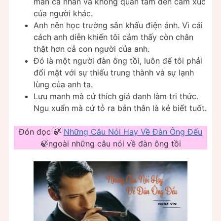
mãn cá nhân và không quan tâm đến cảm xúc
của người khác.
Anh nên học trường sân khấu điện ảnh. Vì cái
cách anh diễn khiến tôi cảm thấy còn chân
thật hơn cả con người của anh.
Đó là một người đàn ông tồi, luôn để tôi phải
đối mặt với sự thiếu trung thành và sự lạnh
lùng của anh ta.
Lưu manh mà cứ thích giả danh làm tri thức.
Ngu xuẩn mà cứ tỏ ra bản thân là kẻ biết tuốt.
Đón đọc 🍃
Những Câu Nói Hay Về Đàn Ông Đểu
🍃ngoài những câu nói về đàn ông tồi