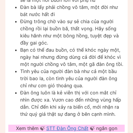
sẻ là một nỗi buồn lớn với phụ nữ
Đàn bà lấy phải chồng vô tâm, một đời như
bát nước hất đi
Đừng trông chờ vào sự sẻ chia của người
chồng rồi lại buồn bã, thất vọng. Hãy sống
kiêu hãnh như một bông hồng, tuyệt đẹp và
đầy gai góc.
Bạn có thể đau buồn, có thể khóc ngày một,
ngày hai nhưng đừng dùng cả đời để khóc vì
một người chồng vô tâm, một gã đàn ông tồi.
Tình yêu của người đàn bà như cả một bầu
trời bao la, còn tình yêu của người đàn ông
chỉ như cơn gió thoáng qua.
Đàn ông luôn là kẻ viễn thị với con mắt chỉ
nhìn được xa. Vươn cao đến những vùng hấp
dẫn. Chỉ đến khi xảy ra biến cố, mới nhận ra
thứ quý giá thật sự đang ở bên cạnh mình.
Xem thêm 🍃
STT Đàn Ông Chất
🍃 ngắn gọn