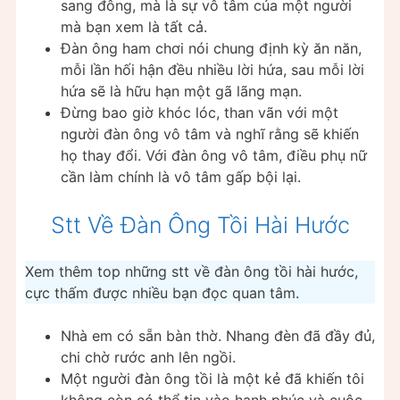
sang đông, mà là sự vô tâm của một người
mà bạn xem là tất cả.
Đàn ông ham chơi nói chung định kỳ ăn năn,
mỗi lần hối hận đều nhiều lời hứa, sau mỗi lời
hứa sẽ là hữu hạn một gã lãng mạn.
Đừng bao giờ khóc lóc, than vãn với một
người đàn ông vô tâm và nghĩ rằng sẽ khiến
họ thay đổi. Với đàn ông vô tâm, điều phụ nữ
cần làm chính là vô tâm gấp bội lại.
Stt Về Đàn Ông Tồi Hài Hước
Xem thêm top những stt về đàn ông tồi hài hước,
cực thấm được nhiều bạn đọc quan tâm.
Nhà em có sẵn bàn thờ. Nhang đèn đã đầy đủ,
chi chờ rước anh lên ngồi.
Một người đàn ông tồi là một kẻ đã khiến tôi