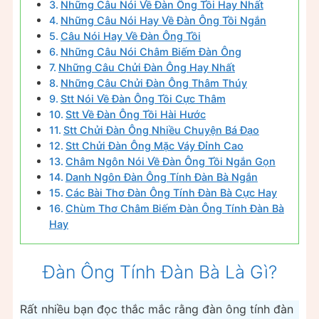
Những Câu Nói Về Đàn Ông Tồi Hay Nhất
Những Câu Nói Hay Về Đàn Ông Tồi Ngắn
Câu Nói Hay Về Đàn Ông Tồi
Những Câu Nói Châm Biếm Đàn Ông
Những Câu Chửi Đàn Ông Hay Nhất
Những Câu Chửi Đàn Ông Thâm Thúy
Stt Nói Về Đàn Ông Tồi Cực Thâm
Stt Về Đàn Ông Tồi Hài Hước
Stt Chửi Đàn Ông Nhiều Chuyện Bá Đạo
Stt Chửi Đàn Ông Mặc Váy Đỉnh Cao
Châm Ngôn Nói Về Đàn Ông Tồi Ngắn Gọn
Danh Ngôn Đàn Ông Tính Đàn Bà Ngắn
Các Bài Thơ Đàn Ông Tính Đàn Bà Cực Hay
Chùm Thơ Châm Biếm Đàn Ông Tính Đàn Bà
Hay
Đàn Ông Tính Đàn Bà Là Gì?
Rất nhiều bạn đọc thắc mắc rằng đàn ông tính đàn