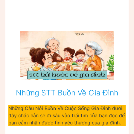
Những STT Buồn Về Gia Đình
Những Câu Nói Buồn Về Cuộc Sống Gia Đình dưới
đây chắc hẳn sẽ đi sâu vào trái tim của bạn đọc để
bạn cảm nhận được tình yêu thương của gia đình.