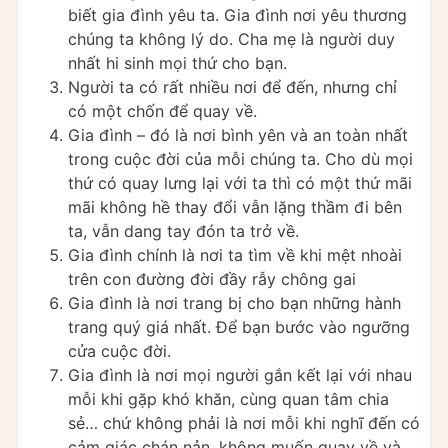
biết gia đình yêu ta. Gia đình nơi yêu thương
chúng ta không lý do. Cha mẹ là người duy
nhất hi sinh mọi thứ cho bạn.
Người ta có rất nhiều nơi để đến, nhưng chỉ
có một chốn để quay về.
Gia đình – đó là nơi bình yên và an toàn nhất
trong cuộc đời của mỗi chúng ta. Cho dù mọi
thứ có quay lưng lại với ta thì có một thứ mãi
mãi không hề thay đổi vẫn lặng thầm đi bên
ta, vẫn dang tay đón ta trở về.
Gia đình chính là nơi ta tìm về khi mệt nhoài
trên con đường đời đầy rẫy chông gai
Gia đình là nơi trang bị cho bạn những hành
trang quý giá nhất. Để bạn bước vào ngưỡng
cửa cuộc đời.
Gia đình là nơi mọi người gắn kết lại với nhau
mỗi khi gặp khó khăn, cùng quan tâm chia
sẻ… chứ không phải là nơi mỗi khi nghĩ đến có
cảm giác chán nản, không muốn quay về và