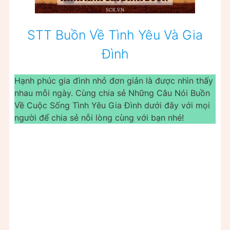
STT Buồn Về Tình Yêu Và Gia
Đình
Hạnh phúc gia đình nhỏ đơn giản là được nhìn thấy
nhau mỗi ngày. Cùng chia sẻ Những Câu Nói Buồn
Về Cuộc Sống Tình Yêu Gia Đình dưới đây với mọi
người để chia sẻ nỗi lòng cùng với bạn nhé!