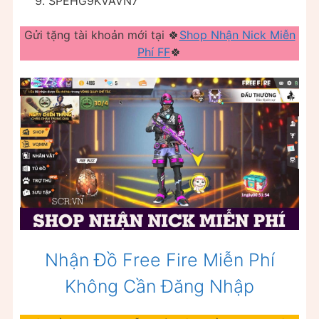
SPEHG9KVAVN7
Gửi tặng tài khoản mới tại 🍀
Shop Nhận Nick Miễn
Phí FF
🍀
Nhận Đồ Free Fire Miễn Phí
Không Cần Đăng Nhập