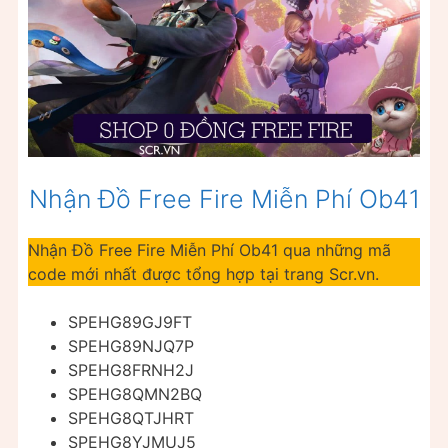
Nhận Đồ Free Fire Miễn Phí Ob41
Nhận Đồ Free Fire Miễn Phí Ob41 qua những mã
code mới nhất được tổng hợp tại trang Scr.vn.
SPEHG89GJ9FT
SPEHG89NJQ7P
SPEHG8FRNH2J
SPEHG8QMN2BQ
SPEHG8QTJHRT
SPEHG8YJMUJ5