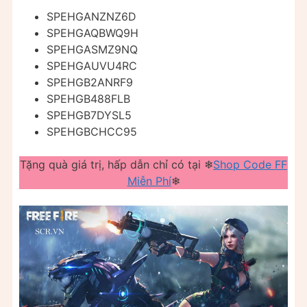
SPEHGANZNZ6D
SPEHGAQBWQ9H
SPEHGASMZ9NQ
SPEHGAUVU4RC
SPEHGB2ANRF9
SPEHGB488FLB
SPEHGB7DYSL5
SPEHGBCHCC95
Tặng quà giá trị, hấp dẫn chỉ có tại ❄
Shop Code FF
Miễn Phí
❄