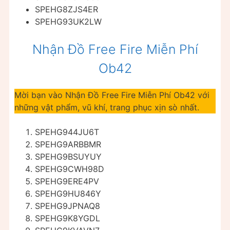
SPEHG8ZJS4ER
SPEHG93UK2LW
Nhận Đồ Free Fire Miễn Phí
Ob42
Mời bạn vào Nhận Đồ Free Fire Miễn Phí Ob42 với
những vật phẩm, vũ khí, trang phục xịn sò nhất.
SPEHG944JU6T
SPEHG9ARBBMR
SPEHG9BSUYUY
SPEHG9CWH98D
SPEHG9ERE4PV
SPEHG9HU846Y
SPEHG9JPNAQ8
SPEHG9K8YGDL