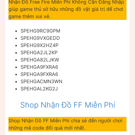
Nhận Đồ Free Fire Miễn Phí Không Cần Đăng Nhập
giúp game thủ sở hữu những đồ vật giá trị để chơi
game thêm vui vẻ.
SPEHG9RC9GPM
SPEHG9VXGEDD
SPEHG9X2HZ4P
SPEHGA2JL2KP
SPEHGA82LJKW
SPEHGA9FXRA6
SPEHGA9FXRA6
SPEHGACMN3WN
SPEHGAL2KG2J
Shop Nhận Đồ FF Miễn Phí
Shop Nhận Đồ FF Miễn Phí chia sẻ đến người chơi
những mã code đổi quà mới nhất.