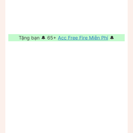
Tặng bạn 🔔 65+
Acc Free Fire Miễn Phí
🔔