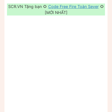
SCR.VN Tặng bạn 🌻
Code Free Fire Toàn Sever
🌻
[MỚI NHẤT]