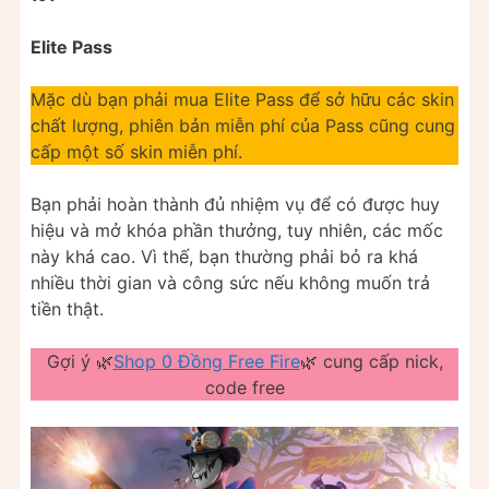
Elite Pass
Mặc dù bạn phải mua Elite Pass để sở hữu các skin
chất lượng, phiên bản miễn phí của Pass cũng cung
cấp một số skin miễn phí.
Bạn phải hoàn thành đủ nhiệm vụ để có được huy
hiệu và mở khóa phần thưởng, tuy nhiên, các mốc
này khá cao. Vì thế, bạn thường phải bỏ ra khá
nhiều thời gian và công sức nếu không muốn trả
tiền thật.
Gợi ý 🌿
Shop 0 Đồng Free Fire
🌿 cung cấp nick,
code free