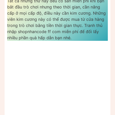
Tất cả những thứ này đều có sẵn miễn phí khi bạn
bắt đầu trò chơi nhưng theo thời gian, cần nâng
cấp ở mọi cấp độ, điều này cần kim cương. Những
viên kim cương này có thể được mua từ cửa hàng
trong trò chơi bằng tiền thời gian thực. Tranh thủ
nhập shopnhancode ff com miễn phí để đổi lấy
nhiều phần quà hấp dẫn bạn nhé.