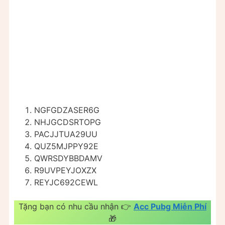
NGFGDZASER6G
NHJGCDSRTOPG
PACJJTUA29UU
QUZ5MJPPY92E
QWRSDYBBDAMV
R9UVPEYJOXZX
REYJC692CEWL
Tặng bạn có nhu cầu nhận 👉
Acc Pubg Miễn Phí
🎁