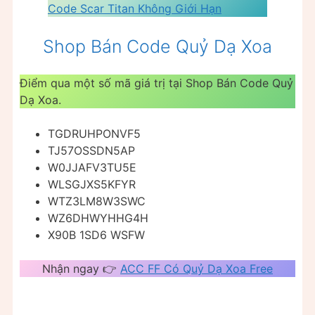
Code Scar Titan Không Giới Hạn
Shop Bán Code Quỷ Dạ Xoa
Điểm qua một số mã giá trị tại Shop Bán Code Quỷ
Dạ Xoa.
TGDRUHPONVF5
TJ57OSSDN5AP
W0JJAFV3TU5E
WLSGJXS5KFYR
WTZ3LM8W3SWC
WZ6DHWYHHG4H
X90B 1SD6 WSFW
Nhận ngay 👉
ACC FF Có Quỷ Dạ Xoa Free