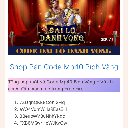
Shop Bán Code Mp40 Bích Vàng
Tổng hợp một số Code Mp40 Bích Vàng – Vũ khí
chiến đấu mạnh mẽ trong Free Fire.
7ZUqhQKE8CeKj2Hq
aVQ4VqmWHsREss8H
BBeubWV3uNhhYkdd
FXB6MQvrHxWJKvGw