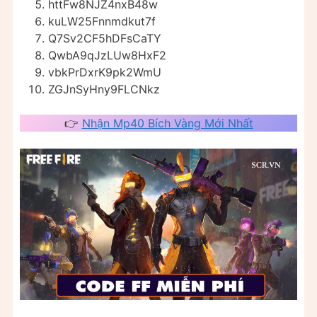
httFw8NJZ4nxB48w
kuLW25Fnnmdkut7f
Q7Sv2CF5hDFsCaTY
QwbA9qJzLUw8HxF2
vbkPrDxrK9pk2WmU
ZGJnSyHny9FLCNkz
👉
Nhận Mp40 Bích Vàng Mới Nhất