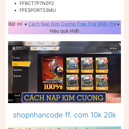
FFBCT7P7N2P2
FFESPORTS3MU
Bật mí 🔸
Cách Nạp Kim Cương Free Fire Miễn Phí
🔸
hiệu quả nhất
shopnhancode ff. com 10k 20k