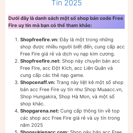
Tín 2025
Dưới đây là danh sách một số shop bán code Free
Fire uy tín mà bạn có thể tham khảo:
Shopfreefire.vn:
Đây là một trong những
shop được nhiều người biết đến, cung cấp acc
Free Fire giá rẻ và dịch vụ nạp kim cương.
Shopfreefire.net:
Shop này chuyên bán acc
Free Fire, acc Đột Kích, acc Liên Quân và
cung cấp các thẻ nạp game.
Shopcenaff.vn:
Trang này liệt kê một số shop
bán acc Free Fire uy tín như Shop Muaacc.vn,
Shop Hungakira, Shop Hà Mon, và một số
shop khác.
Shopgarena.net:
Cung cấp thông tin về top
các shop acc Free Fire giá rẻ và uy tín trong
năm 2025
Shopsukienacc.com:
Shop này bán acc Free