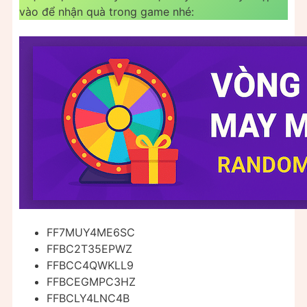
vào để nhận quà trong game nhé:
FF7MUY4ME6SC
FFBC2T35EPWZ
FFBCC4QWKLL9
FFBCEGMPC3HZ
FFBCLY4LNC4B