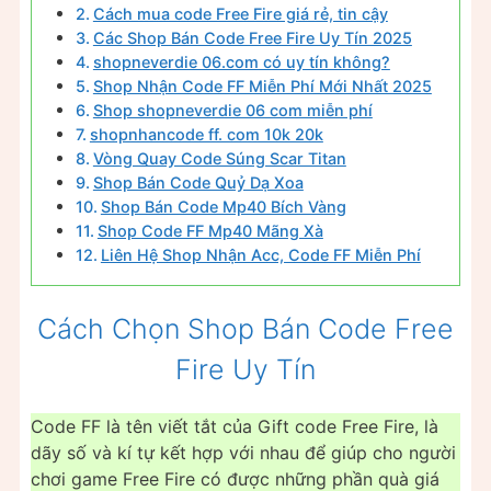
Cách mua code Free Fire giá rẻ, tin cậy
Các Shop Bán Code Free Fire Uy Tín 2025
shopneverdie 06.com có uy tín không?
Shop Nhận Code FF Miễn Phí Mới Nhất 2025
Shop shopneverdie 06 com miễn phí
shopnhancode ff. com 10k 20k
Vòng Quay Code Súng Scar Titan
Shop Bán Code Quỷ Dạ Xoa
Shop Bán Code Mp40 Bích Vàng
Shop Code FF Mp40 Mãng Xà
Liên Hệ Shop Nhận Acc, Code FF Miễn Phí
Cách Chọn Shop Bán Code Free
Fire Uy Tín
Code FF là tên viết tắt của Gift code Free Fire, là
dãy số và kí tự kết hợp với nhau để giúp cho người
chơi game Free Fire có được những phần quà giá