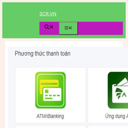
Chuyển
đến
SCR.VN
nội
dung
Menu