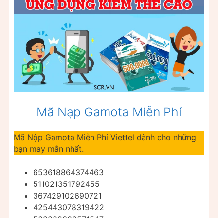
Mã Nạp Gamota Miễn Phí
Mã Nộp Gamota Miễn Phí Viettel dành cho những
bạn may mắn nhất.
653618864374463
511021351792455
367429102690721
425443078319422