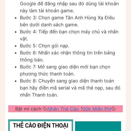
Google để đăng nhập sau đó dùng tài khoản
này làm tài khoản game.
Bước 3: Chọn game Tân Anh Hùng Xạ Điêu
bên dưới danh sách game.
Bước 4: Tiếp đến bạn chọn máy chủ và nhân
vật.
Bước 5: Chọn gói nạp.
Bước 6: Nhấn xác nhận thông tin trên bảng
thông báo.
Bước 7: Mở sang giao diện mới bạn chọn
phương thức thanh toán.
Bước 8: Chuyển sang giao diện thanh toán
bạn hãy điền mã serial và mã thẻ nạp, sau đó
nhấn Thanh toán.
Bật mí cách 💦
Nhận Thẻ Cào 100k Miễn Phí
💦