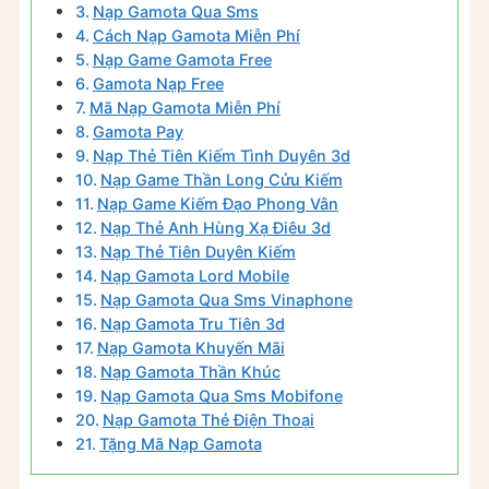
Nạp Gamota Qua Sms
Cách Nạp Gamota Miễn Phí
Nạp Game Gamota Free
Gamota Nạp Free
Mã Nạp Gamota Miễn Phí
Gamota Pay
Nạp Thẻ Tiên Kiếm Tình Duyên 3d
Nạp Game Thần Long Cửu Kiếm
Nạp Game Kiếm Đạo Phong Vân
Nạp Thẻ Anh Hùng Xạ Điêu 3d
Nạp Thẻ Tiên Duyên Kiếm
Nạp Gamota Lord Mobile
Nạp Gamota Qua Sms Vinaphone
Nạp Gamota Tru Tiên 3d
Nạp Gamota Khuyến Mãi
Nạp Gamota Thần Khúc
Nạp Gamota Qua Sms Mobifone
Nạp Gamota Thẻ Điện Thoại
Tặng Mã Nạp Gamota