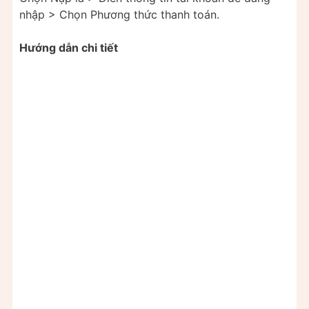
nhập > Chọn Phương thức thanh toán.
Hướng dẫn chi tiết