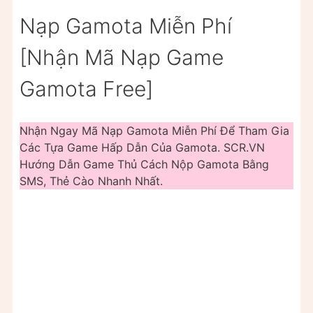
Nạp Gamota Miễn Phí
[Nhận Mã Nạp Game
Gamota Free]
Nhận Ngay Mã Nạp Gamota Miễn Phí Để Tham Gia
Các Tựa Game Hấp Dẫn Của Gamota. SCR.VN
Hướng Dẫn Game Thủ Cách Nộp Gamota Bằng
SMS, Thẻ Cào Nhanh Nhất.