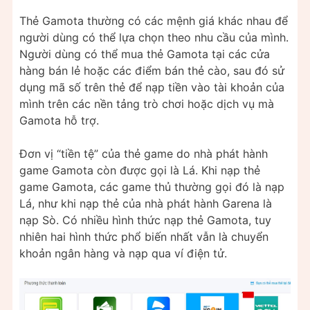
Thẻ Gamota thường có các mệnh giá khác nhau để
người dùng có thể lựa chọn theo nhu cầu của mình.
Người dùng có thể mua thẻ Gamota tại các cửa
hàng bán lẻ hoặc các điểm bán thẻ cào, sau đó sử
dụng mã số trên thẻ để nạp tiền vào tài khoản của
mình trên các nền tảng trò chơi hoặc dịch vụ mà
Gamota hỗ trợ.
Đơn vị “tiền tệ” của thẻ game do nhà phát hành
game Gamota còn được gọi là Lá. Khi nạp thẻ
game Gamota, các game thủ thường gọi đó là nạp
Lá, như khi nạp thẻ của nhà phát hành Garena là
nạp Sò. Có nhiều hình thức nạp thẻ Gamota, tuy
nhiên hai hình thức phổ biến nhất vẫn là chuyển
khoản ngân hàng và nạp qua ví điện tử.