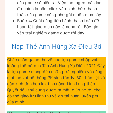
của game sẽ hiện ra. Việc mọi người cần làm
đó chính là bấm click vào hình thức thanh
toán của game cũng như gói muốn mua này.
Bước 4: Cuối cùng tiến hành thanh toán để
hoàn tất giao dịch này là xong rồi. Bây giờ
vào trải nghiệm game được rồi đấy.
Nạp Thẻ Anh Hùng Xạ Điêu 3d
Chắc chắn game thù về các tựa game nhập vai
không thể bỏ qua Tân Anh Hùng Xạ Điêu 2021. Đây
là tựa game mang đến những trải nghiệm vô cùng
mới mẻ với hệ thống PK sinh tồn 1vs30 khốc liệt và
còn kịch tính hơn khi tính năng Linh Lung tháp –
Quyết đấu thú cưng được ra mắt, giúp người chơi
có thể giao lưu linh thú và đọ tài huấn luyện pet
của mình.