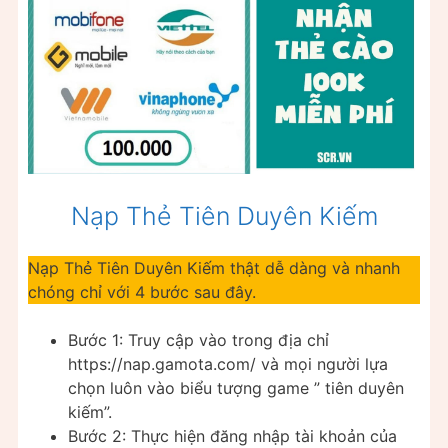
Nạp Thẻ Tiên Duyên Kiếm
Nạp Thẻ Tiên Duyên Kiếm thật dễ dàng và nhanh
chóng chỉ với 4 bước sau đây.
Bước 1: Truy cập vào trong địa chỉ
https://nap.gamota.com/ và mọi người lựa
chọn luôn vào biểu tượng game ” tiên duyên
kiếm”.
Bước 2: Thực hiện đăng nhập tài khoản của