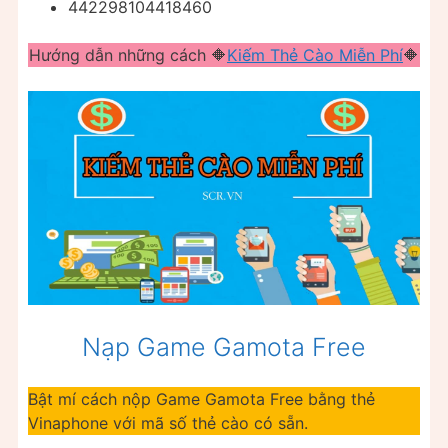
442298104418460
Hướng dẫn những cách 🔶
Kiếm Thẻ Cào Miễn Phí
🔶
Nạp Game Gamota Free
Bật mí cách nộp Game Gamota Free bằng thẻ
Vinaphone với mã số thẻ cào có sẵn.