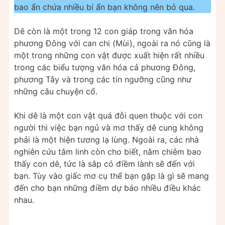
bao ẩn chứa nhiều bí ẩn bạn không nên bỏ qua.
Dê còn là một trong 12 con giáp trong văn hóa
phương Đông với can chi (Mùi), ngoài ra nó cũng là
một trong những con vật được xuất hiện rất nhiều
trong các biểu tượng văn hóa cả phương Đông,
phương Tây và trong các tín ngưỡng cũng như
những câu chuyện cổ.
Khi dê là một con vật quá đỗi quen thuộc với con
người thì việc bạn ngủ và mơ thấy dê cung không
phải là một hiện tương lạ lùng. Ngoài ra, các nhà
nghiên cứu tâm linh còn cho biết, nằm chiêm bao
thấy con dê, tức là sắp có điềm lành sẽ đến với
bạn. Tùy vào giấc mơ cụ thể bạn gặp là gì sẽ mang
đến cho bạn những điềm dự báo nhiều điều khác
nhau.