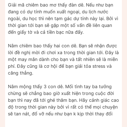
Giải mã chiêm bao mơ thấy đàn dê. Nếu như bạn
đang có dự tính muốn xuất ngoại, du lịch nước
ngoài, du học thì nên tạm gác dự tính này lại. Bởi vì
thời gian tới bạn sẽ gặp một số vấn đề liên quan
đến giấy tờ và cả tiền bạc nữa đấy.
Nằm chiêm bao thấy hai con dê. Bạn sẽ nhận được
lời đề nghị mời đi chơi xa trong thời gian tới. Đây là
một may mắn dành cho bạn và tất nhiên sẽ là miễn
phí. Đây cũng là cơ hội để bạn giải tỏa stress và
căng thẳng.
Nằm mộng thấy 3 con dê. Mối tình tay ba tưởng
chừng sẽ chẳng bao giờ xuất hiện trong cuộc đời
bạn thì nay đã tới ghé thăm bạn. Hãy cảnh giác cao
độ trong thời gian này bởi vì rất có thể mọi chuyện
sẽ tan nát, đổ vỡ nếu như bạn k kịp thời thay đổi