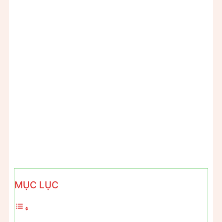
MỤC LỤC