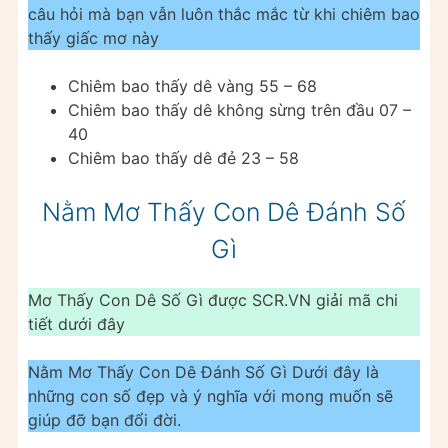
câu hỏi mà bạn vẫn luôn thắc mắc từ khi chiêm bao
thấy giấc mơ này
Chiêm bao thấy dê vàng 55 – 68
Chiêm bao thấy dê không sừng trên đầu 07 –
40
Chiêm bao thấy dê đẻ 23 – 58
Nằm Mơ Thấy Con Dê Đánh Số
Gì
Mơ Thấy Con Dê Số Gì được SCR.VN giải mã chi
tiết dưới đây
Nằm Mơ Thấy Con Dê Đánh Số Gì Dưới đây là
những con số đẹp và ý nghĩa với mong muốn sẽ
giúp đỡ bạn đổi đời.