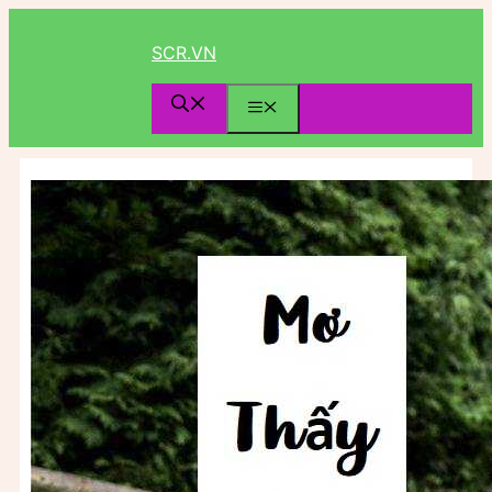
Chuyển
đến
SCR.VN
nội
dung
Menu