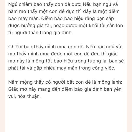
Ngủ chiêm bao thấy con dê đực: Nếu bạn ngủ và
nằm mơ thấy một con dê đực thì đây là một điềm
báo may mắn. Điềm báo báo hiệu rằng bạn sắp
được hưởng gia tài, hoặc được một khối tài sản lớn
từ người thân trong gia đình.
Chiêm bao thấy mình mua con dê: Nếu bạn ngủ và
mơ thấy mình mua được một con dê đực thì giấc
mơ này là mộng tốt báo hiệu trong tương lai bạn sẽ
phát tài và gặp nhiều may mắn trong công việc.
Nằm mộng thấy có người bắt con dê là mộng lành:
Giấc mơ này mang đến điềm báo gia đình bạn yên
vui, hòa thuận.