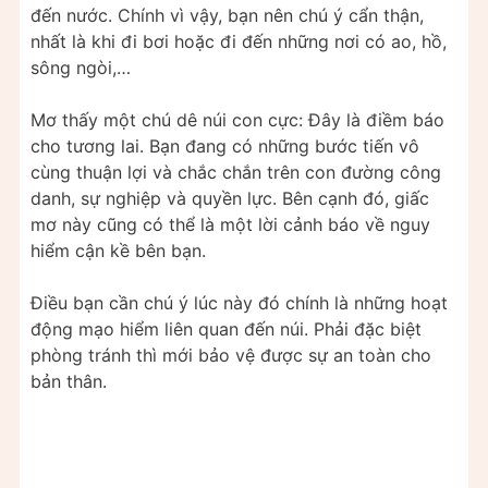
đến nước. Chính vì vậy, bạn nên chú ý cẩn thận,
nhất là khi đi bơi hoặc đi đến những nơi có ao, hồ,
sông ngòi,…
Mơ thấy một chú dê núi con cực: Đây là điềm báo
cho tương lai. Bạn đang có những bước tiến vô
cùng thuận lợi và chắc chắn trên con đường công
danh, sự nghiệp và quyền lực. Bên cạnh đó, giấc
mơ này cũng có thể là một lời cảnh báo về nguy
hiểm cận kề bên bạn.
Điều bạn cần chú ý lúc này đó chính là những hoạt
động mạo hiểm liên quan đến núi. Phải đặc biệt
phòng tránh thì mới bảo vệ được sự an toàn cho
bản thân.