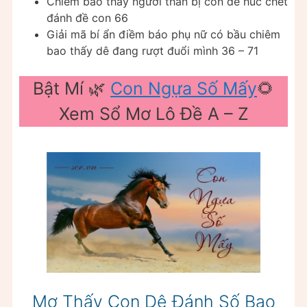
Chiêm bao thấy người thân bị con dê húc chết
đánh đề con 66
Giải mã bí ẩn điềm báo phụ nữ có bầu chiêm
bao thấy dê đang rượt đuổi mình 36 – 71
Bật Mí 🌿
Con Ngựa Số Mấy
🌻
Xem Sổ Mơ Lô Đề A – Z
Mơ Thấy Con Dê Đánh Số Bao