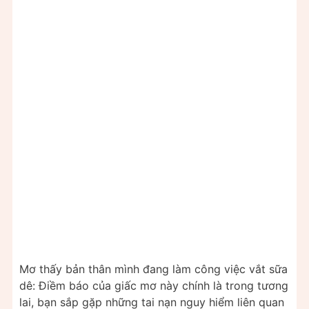
Mơ thấy bản thân mình đang làm công việc vắt sữa
dê: Điềm báo của giấc mơ này chính là trong tương
lai, bạn sắp gặp những tai nạn nguy hiểm liên quan