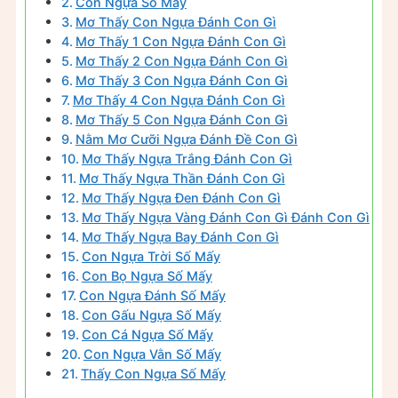
Con Ngựa Số Mấy
Mơ Thấy Con Ngựa Đánh Con Gì
Mơ Thấy 1 Con Ngựa Đánh Con Gì
Mơ Thấy 2 Con Ngựa Đánh Con Gì
Mơ Thấy 3 Con Ngựa Đánh Con Gì
Mơ Thấy 4 Con Ngựa Đánh Con Gì
Mơ Thấy 5 Con Ngựa Đánh Con Gì
Nằm Mơ Cưỡi Ngựa Đánh Đề Con Gì
Mơ Thấy Ngựa Trắng Đánh Con Gì
Mơ Thấy Ngựa Thần Đánh Con Gì
Mơ Thấy Ngựa Đen Đánh Con Gì
Mơ Thấy Ngựa Vàng Đánh Con Gì Đánh Con Gì
Mơ Thấy Ngựa Bay Đánh Con Gì
Con Ngựa Trời Số Mấy
Con Bọ Ngựa Số Mấy
Con Ngựa Đánh Số Mấy
Con Gấu Ngựa Số Mấy
Con Cá Ngựa Số Mấy
Con Ngựa Vằn Số Mấy
Thấy Con Ngựa Số Mấy