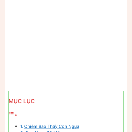
MỤC LỤC
Chiêm Bao Thấy Con Ngựa