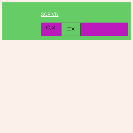
Chuyển
đến
SCR.VN
nội
dung
Menu