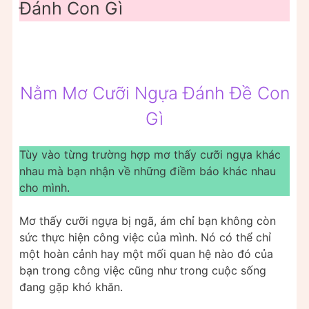
Đánh Con Gì
Nằm Mơ Cưỡi Ngựa Đánh Đề Con
Gì
Tùy vào từng trường hợp mơ thấy cưỡi ngựa khác
nhau mà bạn nhận về những điềm báo khác nhau
cho mình.
Mơ thấy cưỡi ngựa bị ngã, ám chỉ bạn không còn
sức thực hiện công việc của mình. Nó có thể chỉ
một hoàn cảnh hay một mối quan hệ nào đó của
bạn trong công việc cũng như trong cuộc sống
đang gặp khó khăn.