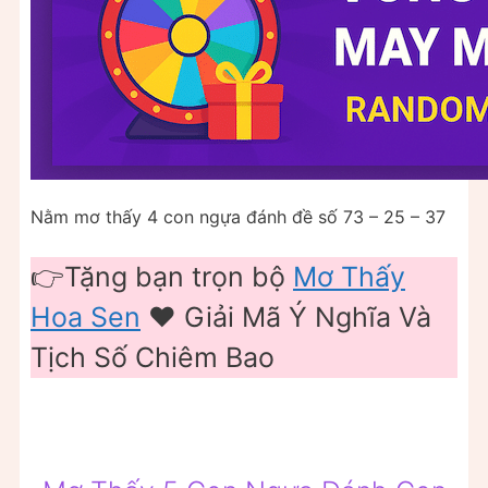
Nằm mơ thấy 4 con ngựa đánh đề số 73 – 25 – 37
👉Tặng bạn trọn bộ
Mơ Thấy
Hoa Sen
❤️️ Giải Mã Ý Nghĩa Và
Tịch Số Chiêm Bao