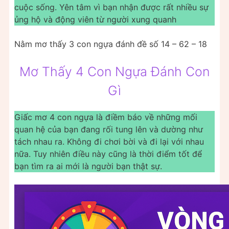
cuộc sống. Yên tâm vì bạn nhận được rất nhiều sự
ủng hộ và động viên từ người xung quanh
Nằm mơ thấy 3 con ngựa đánh đề số 14 – 62 – 18
Mơ Thấy 4 Con Ngựa Đánh Con
Gì
Giấc mơ 4 con ngựa là điềm báo về những mối
quan hệ của bạn đang rối tung lên và dường như
tách nhau ra. Không đi chơi bời và đi lại với nhau
nữa. Tuy nhiên điều này cũng là thời điểm tốt để
bạn tìm ra ai mới là người bạn thật sự.