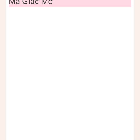
Mã Giấc Mơ