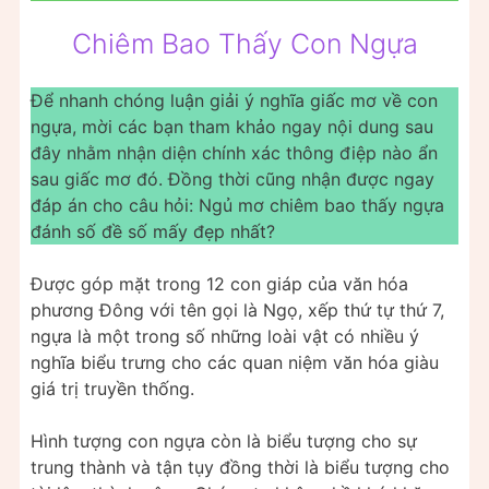
Chiêm Bao Thấy Con Ngựa
Để nhanh chóng luận giải ý nghĩa giấc mơ về con
ngựa, mời các bạn tham khảo ngay nội dung sau
đây nhằm nhận diện chính xác thông điệp nào ẩn
sau giấc mơ đó. Đồng thời cũng nhận được ngay
đáp án cho câu hỏi: Ngủ mơ chiêm bao thấy ngựa
đánh số đề số mấy đẹp nhất?
Được góp mặt trong 12 con giáp của văn hóa
phương Đông với tên gọi là Ngọ, xếp thứ tự thứ 7,
ngựa là một trong số những loài vật có nhiều ý
nghĩa biểu trưng cho các quan niệm văn hóa giàu
giá trị truyền thống.
Hình tượng con ngựa còn là biểu tượng cho sự
trung thành và tận tụy đồng thời là biểu tượng cho