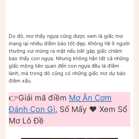
Do đó, mơ thấy ngựa cũng được xem là giấc mơ
mang lại nhiều điềm báo tốt đẹp. Không hề ít người
thường vui mừng ra mặt nếu bắt gặp giấc chiêm
bao thấy con ngựa. Nhưng không hẳn tất cả những
giấc mộng liên quan đến con ngựa đều là điềm
lành, mà trong đó cũng có những giấc mơ dự báo
điềm xấu.
👉Giải mã điềm
Mơ Ăn Cơm
Đánh Con Gì
, Số Mấy ❤️ Xem Sổ
Mơ Lô Đề