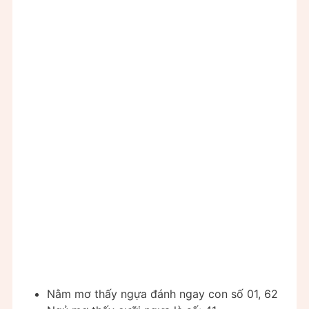
Nằm mơ thấy ngựa đánh ngay con số 01, 62