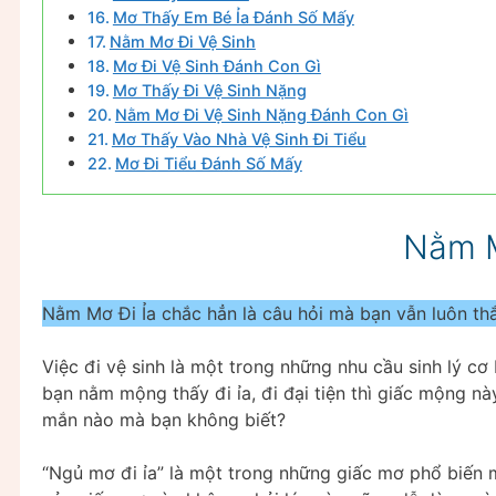
Mơ Thấy Em Bé Ỉa Đánh Số Mấy
Nằm Mơ Đi Vệ Sinh
Mơ Đi Vệ Sinh Đánh Con Gì
Mơ Thấy Đi Vệ Sinh Nặng
Nằm Mơ Đi Vệ Sinh Nặng Đánh Con Gì
Mơ Thấy Vào Nhà Vệ Sinh Đi Tiểu
Mơ Đi Tiểu Đánh Số Mấy
Nằm M
Nằm Mơ Đi Ỉa chắc hẳn là câu hỏi mà bạn vẫn luôn th
Việc đi vệ sinh là một trong những nhu cầu sinh lý cơ
bạn nằm mộng thấy đi ỉa, đi đại tiện thì giấc mộng n
mắn nào mà bạn không biết?
“Ngủ mơ đi ỉa” là một trong những giấc mơ phổ biến mà