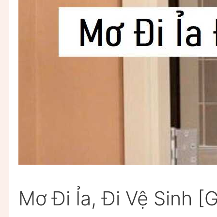
Mơ Đi Ỉa, Đi Vệ Sinh 