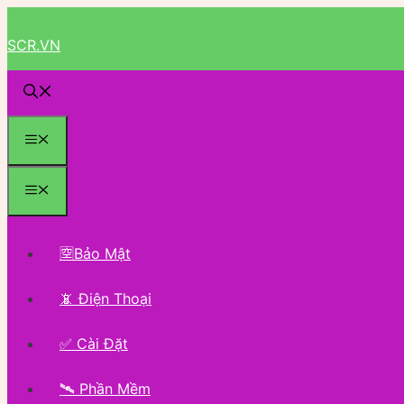
Chuyển
đến
SCR.VN
nội
dung
Menu
Menu
🈳Bảo Mật
📵 Điện Thoại
✅ Cài Đặt
🛰 Phần Mềm