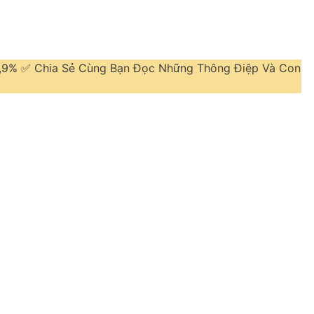
 99,9% ✅ Chia Sẻ Cùng Bạn Đọc Những Thông Điệp Và Con