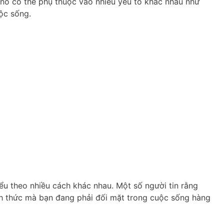
 nó có thể phụ thuộc vào nhiều yếu tố khác nhau như
ộc sống.
ểu theo nhiều cách khác nhau. Một số người tin rằng
ch thức mà bạn đang phải đối mặt trong cuộc sống hàng