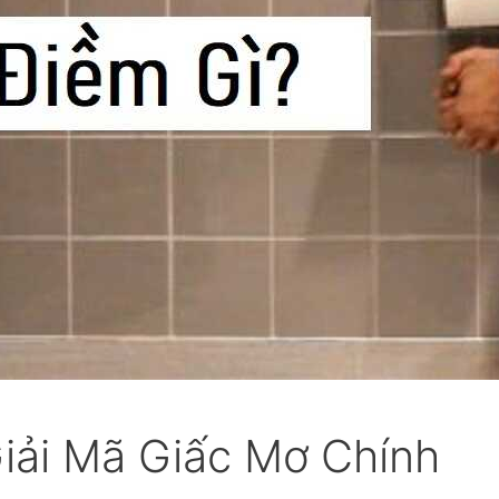
[Giải Mã Giấc Mơ Chính