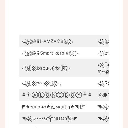
꧁ঔৣ☬✞HAMZA✞☬ঔৣ꧂
꧁ঔৣ☬✞KART
꧁ঔৣ☬✞Smart karbi☬ঔৣ꧂
꧁ຮᴿ᭄ܓᗫ
꧁𓊈𒆜ᴍʀ
꧁𓊈𒆜bapu(𝓐)𒆜𓊉꧂
࿐𒆜𓊉꧂
꧁𓊈𒆜𝓟𝓻𝓸𒆜𓊉꧂,
꧁🐆gãñësh
≛༒ⒶⓁⓄⓃⒺⒷⓄⓎ༒≛
◌⑅⃝●♡மைனர்
◤★ℓєgєи∂★廴мднфη★◥卍™
◥꧁☯དᵇⓊภ
◥꧁D•P•G༒NITOn꧂◤
◥꧁དBULLI