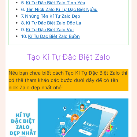
Kí Tự Đặc Biệt Zalo Tình Yêu
Tên Nick Zalo Kí Tự Đặc Biệt Ngầu
Những Tên Kí Tự Zalo Đẹp
Kí Tự Đặc Biệt Zalo Độc Lạ
Kí Tự Đặc Biệt Zalo Vui
Kí Tự Đặc Biệt Zalo Buồn
Tạo Kí Tự Đặc Biệt Zalo
Nếu bạn chưa biết cách Tạo Kí Tự Đặc Biệt Zalo thì
có thể tham khảo các bước dưới đây để có tên
nick Zalo đẹp nhất nhé: