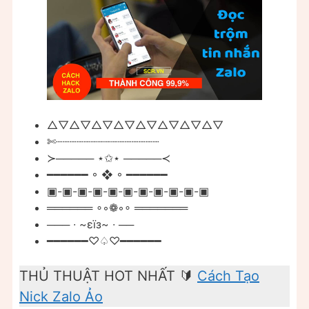
△▽△▽△▽△▽△▽△▽△▽△▽
✄┈┈┈┈┈┈┈┈┈┈┈┈┈┈┈
≻───── ⋆✩⋆ ─────≺
━━━━━━ ◦ ❖ ◦ ━━━━━━
▣-▣-▣-▣-▣-▣-▣-▣-▣-▣-▣
══════ ∘◦❁◦∘ ═══════
─── ∙ ~εïз~ ∙ ──
━━━━━━♡♤♡━━━━━━
THỦ THUẬT HOT NHẤT 🔰
Cách Tạo
Nick Zalo Ảo