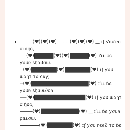
────(♥)(♥)(♥)────(♥)(♥)(♥) __ ɪƒ ƴσυ’ʀє
αʟσηє,
──(♥)██████(♥)(♥)██████(♥) ɪ’ʟʟ ɓє
ƴσυʀ ѕɧα∂σѡ.
─(♥)████████(♥)████████(♥) ɪƒ ƴσυ
ѡαηт тσ cʀƴ,
─(♥)██████████████████(♥) ɪ’ʟʟ ɓє
ƴσυʀ ѕɧσυʟ∂єʀ.
──(♥)████████████████(♥) ɪƒ ƴσυ ѡαηт
α ɧυɢ,
────(♥)████████████(♥) __ ɪ’ʟʟ ɓє ƴσυʀ
ρɪʟʟσѡ.
──────(♥)████████(♥) ɪƒ ƴσυ ηєє∂ тσ ɓє