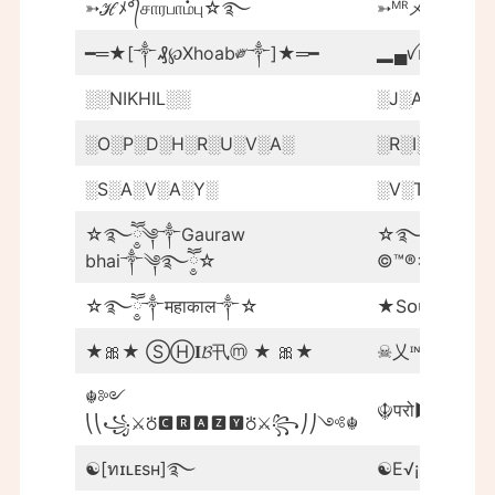
➳ℋﾒ°᭄சாரபாம்பு☆࿐
➳ᴹᴿメ★Aᴋᴀs
━═★[༒₰℘Xhoab༗༒]★═━
▂▄ㅤꪜᴇᮘꪉꦿⲙㅤ
░░NIKHIL░░
░J░A░A░T░
░O░P░D░H░R░U░V░A░
░R░I░S░H░I 
░S░A░V░A░Y░
░V░T░E░N░
☆࿐ཽ༵༆༒Gauraw
☆࿐ཽ༵༆༒महाक
bhai༒༆࿐ཽ༵☆
©™®×¥€£
☆࿐ཽ༵༒महाकाल༒☆
★Sᴏᴜᴠɪᴋ★
★🎀★ ⓈⒽ𝐈𝓑卂ⓜ ★ 🎀★
☠︎乂ᶦᶰᵈ✿ᶦᵅᶬའą
☬༻
☬परो►᭄▬ᵍᵅᵐᵉ
⎝⎝꧁⚔⛣🅲🆁🅰🆉🆈⛣⚔꧂⎠⎠༺☬
☯[ทɪʟᴇѕн]࿐
☯E√¡L࿐Gro