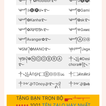
༄ᶦᶰᵈ᭄ ༒✿Hobibor࿐
༄ᶦᶰᵈ᭄✰🅑î🅡Ʉ꧂
༄ᶦᶰᵈ᭄✰🅑î🅡Ʉ٭࿐
༄ᶦᶰᵈ᭄✿Gaming࿐ᴮᵒˢ
༄ᶦᶰᵈ᭄✿Kanha࿐
༄ᶦᶰᵈ᭄✿sk࿐ᴮᵒˢˢ
༄ᶦᶰᵈ᭄✿ᎮᎥᎩᏬᏕᏂ࿐
༄ᶦᶰᵈ᭄❈Gᴀᴍᴇʀ࿐
༄ᶦᶰᵈ᭄Avanger✿࿐
༄ᶦᶰᵈ᭄Ⓐⓥⓐⓝⓘⓢ
༄SM ᭄✿MANO࿐
༆Hʸᵖᵉʳ᭄Jᴀgᴀⲧ★
༆ᏕᏂ᭄❁ⓃⓄⓄⒷⓇⒶ
༒꧁☬Desi
࿐
chora☬꧂.༒
༒꧁ÅᑎŞⱧ۝Ⓑⓞⓢⓢ⚔
༒۝ℛⅇℬⅇℒ۝༒
༒༻ﷻ𝕱𝖆𝖍𝖎
༒༻ﷻTOnoyﷻ࿐ᬊ᭄
TẶNG BẠN TRỌN BỘ
▄︻┻═┳一
•••••
1001
TÊN ZALO HAY NHẤT