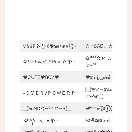
✞𝕊𝟚ℙ✞꧁☬𝕻𝖗𝖆𝖘𝖆𝖓𝖙☬꧂
✰『ßAĐ』✰『ßØŸ』
✪ᴷᴷᶻ᭄☆Ｒ Ａ Ｈ Ｕ Ｌ
✰ᴴᴷ☞SυᎫᴀᏝ々Bнᴀɪ☆࿐
࿐™
❤CUTE❤BOY❤
❤️போற்றுவன்❤️
۝༆࿐️𝒦𝒽𝒶𝓃 𝒷𝑜𝓎️
•ＯＶＥＲ√ＰＯＷＥＲ࿐
࿐️༆۝
۝༆I₦D࿐ᴳᵒᵈ࿐✶۝
٭ᵝᵒˣᵉʳ٭ⓥⒾⓀⒶⓢ
༄ᴰᵂ᭄ʙᴏɴɪᴛ☠࿐
༄ᶦᵈ᭄✿BhociL࿐