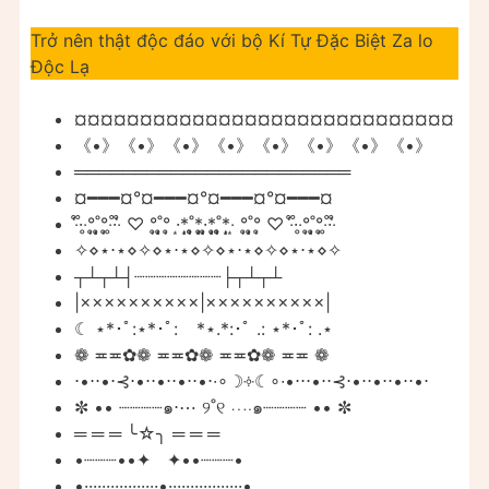
Trở nên thật độc đáo với bộ Kí Tự Đặc Biệt Za lo
Độc Lạ
¤¤¤¤¤¤¤¤¤¤¤¤¤¤¤¤¤¤¤¤¤¤¤¤¤¤¤¤¤
《•》《•》《•》《•》《•》《•》《•》《•》
═══════════════════════
¤━━━¤°¤━━━¤°¤━━━¤°¤━━━¤
‧̍̊·̊‧̥°̩̥˚̩̩̥͙°̩̥‧̥·̊‧̍̊ ♡ °̩̥˚̩̩̥͙°̩̥ ·͙*̩̩͙˚̩̥̩̥*̩̩̥͙·̩̩̥͙*̩̩̥͙˚̩̥̩̥*̩̩͙‧͙ °̩̥˚̩̩̥͙°̩̥ ♡ ‧̍̊·̊‧̥°̩̥˚̩̩̥͙°̩̥‧̥·̊‧̍̊
✧⋄⋆⋅⋆⋄✧⋄⋆⋅⋆⋄✧⋄⋆⋅⋆⋄✧⋄⋆⋅⋆⋄✧
┬┴┬┴┤┈┈┈┈┈┈┈┈├┬┴┬┴
|××××××××××|××××××××××|
☾ ⋆*･ﾟ:⋆*･ﾟ:⠀ *⋆.*:･ﾟ .: ⋆*･ﾟ: .⋆
❁ ≖≖✿❁ ≖≖✿❁ ≖≖✿❁ ≖≖ ❁
⋅•⋅⋅•⋅⊰⋅•⋅⋅•⋅⋅•⋅⋅•⋅∙∘☽༓☾∘∙•⋅⋅⋅•⋅⋅⊰⋅•⋅⋅•⋅⋅•⋅⋅•⋅
✼ •• ┈┈┈┈๑⋅⋯ ୨˚୧ ⋯⋅๑┈┈┈┈ •• ✼
═ ═ ═ ╰☆╮ ═ ═ ═
•┈┈┈••✦ ✦••┈┈┈•
•·················•·················•