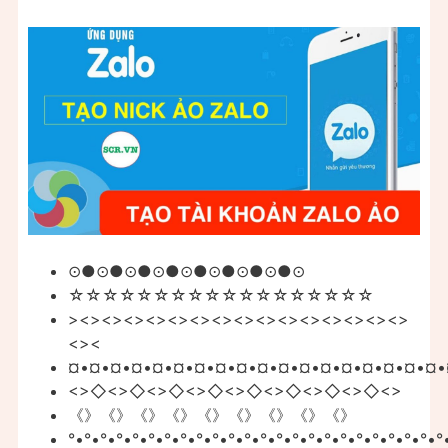
⊙●⊙●⊙●⊙●⊙●⊙●⊙●⊙●⊙
☆☆☆☆☆☆☆☆☆☆☆☆☆☆☆☆☆☆
><><><><><><><><><><><><><><><>
<><
¤•¤•¤•¤•¤•¤•¤•¤•¤•¤•¤•¤•¤•¤•¤•¤•¤•¤•
<>◇<>◇<>◇<>◇<>◇<>◇<>◇<>◇<>
《》《》《》《》《》《》《》《》《》
°•°•°•°•°•°•°•°•°•°•°•°•°•°•°•°•°•°•°•°•°•°•°•°