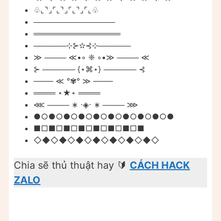
♧⌞⌝⌟⌜⌞⌝⌟⌜⌞⌝⌟⌜⌞♧
───────────────
════════════════
──────⊹⊱✫⊰⊹──────
≫ ──── ≪•◦ ❈ ◦•≫ ──── ≪
⊱ ────── {⋆⌘⋆} ────── ⊰
——– ≪ °✾° ≫ ——–
════ ⋆★⋆ ════
⋘ ──── ∗ ⋅◈⋅ ∗ ──── ⋙
●○●○●○●○●○●○●○●○●○●
■□■□■□■□■□■□■□■
◇◆◇◆◇◆◇◆◇◆◇◆◇◆◇
Chia sẽ thủ thuật hay 🔰
CÁCH HACK
ZALO