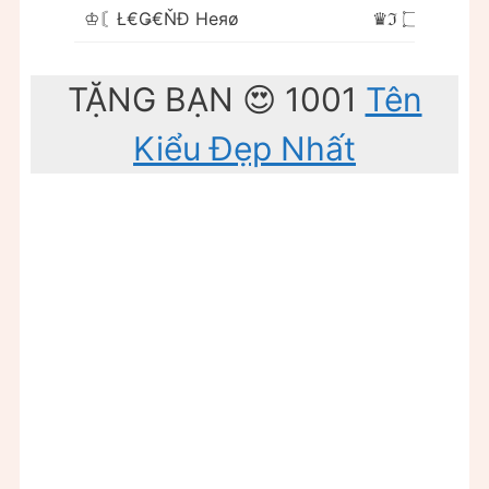
♔〘Ł€Ǥ€ŇĐ Heяø
♛ℑ ۝Ⓚєℜ♕
TẶNG BẠN 😍 1001
Tên
Kiểu Đẹp Nhất