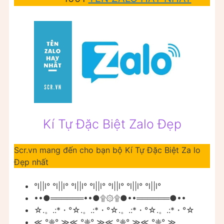
Kí Tự Đặc Biệt Zalo Đẹp
Scr.vn mang đến cho bạn bộ Kí Tự Đặc Biệt Za lo
Đẹp nhất
°l||l° °l||l° °l||l° °l||l° °l||l° °l||l° °l||l°
••●══════••●۩۞۩●••══════●••
☆.。.:*・°☆.。.:*・°☆.。.:*・°☆.。.:*・°☆
≪ °❈° ≫≪ °❈° ≫≪ °❈° ≫≪ °❈° ≫