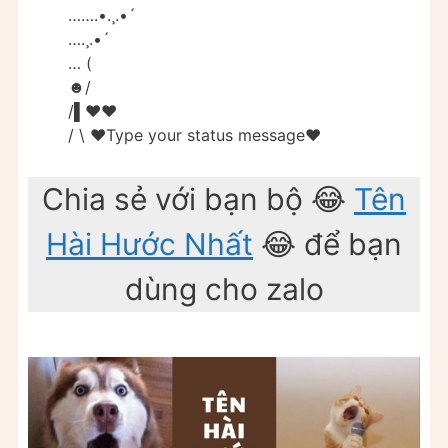
…….•.¸.•´
….¸.•´
… (
☻/
/▌♥♥
/ \ ♥Type your status message♥
Chia sẻ với bạn bộ 😂
Tên
Hài Hước Nhất
😂 để bạn
dùng cho zalo