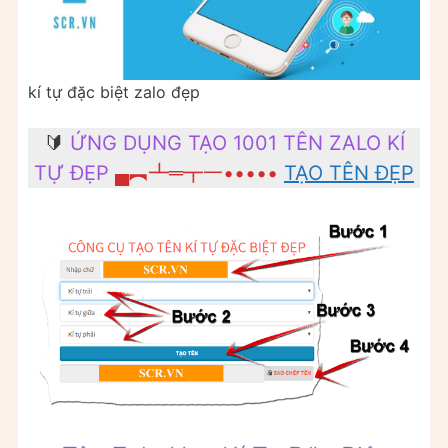
kí tự đặc biệt zalo đẹp
🔰
ỨNG DỤNG TẠO 1001 TÊN ZALO KÍ
TỰ ĐẸP
▄︻┻═┳一•••••
TẠO TÊN ĐẸP