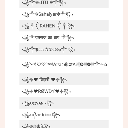
꧁༒☬Ƚ︎ÏT̷Ù ☬༒꧂
꧁༒☬S
꧁༒☬Sahaiyar☬༒꧂
꧁༒☬
꧁༒〲RAHEN 〲༒꧂
꧁༒Ǥ
꧁༒य़मराज का बाप ༒꧂
꧁⁣༒
꧁༒𝔜𝔬𝔲𝔯☆𝔇𝔞𝔡𝔡𝔶༒ ꧂
꧁༒𝖄𝖆
꧁༺♪N҉
꧁༺♡♡༺₳ℑℑ℧฿ℋÄᎥ░❾░❹░༒✧✰
₭Ç¥,ᵝ
꧁࿇♥ बिहारी ♥࿇꧂
꧁࿇♥
꧁࿇♥RØWDY♥࿇꧂
꧁Aɢᴇ
꧁ᴀʀɪʏᴀɴ~꧂
꧁AVI
꧁ᴀҡ᭄𝕒𝕣𝕓𝕚𝕟𝕕꧂
꧁पहा
꧁ঔৣ☬☬ঔৣ꧂
꧁ঔৣ☬