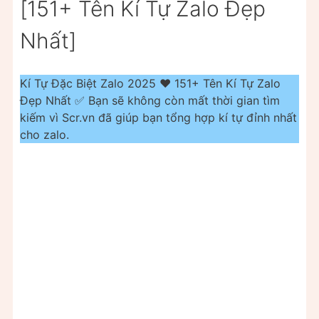
[151+ Tên Kí Tự Zalo Đẹp
Nhất]
Kí Tự Đặc Biệt Zalo 2025 ❤️ 151+ Tên Kí Tự Zalo
Đẹp Nhất ✅ Bạn sẽ không còn mất thời gian tìm
kiếm vì Scr.vn đã giúp bạn tổng hợp kí tự đỉnh nhất
cho zalo.