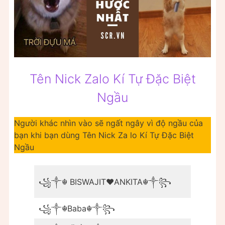
Tên Nick Zalo Kí Tự Đặc Biệt
Ngầu
Người khác nhìn vào sẽ ngất ngây vì độ ngầu của
bạn khi bạn dùng Tên Nick Za lo Kí Tự Đặc Biệt
Ngầu
꧁༒☬๖ۣ
꧁༒☬ BISWAJIT❤ANKITA☬༒꧂
๖ۣۜ🅑
꧁༒☬Baba☬༒꧂
꧁༒☬