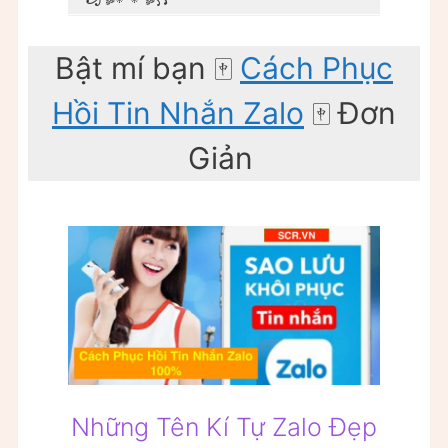
Bật mí bạn ️🀄️
Cách Phục
Hồi Tin Nhắn Zalo
🀄️ Đơn
Giản ️
Những Tên Kí Tự Zalo Đẹp