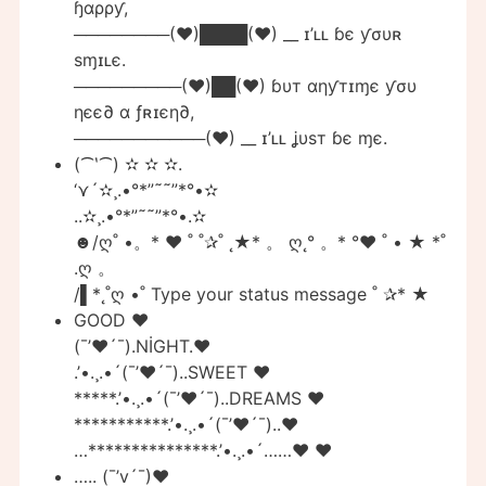
ɧαρρƴ,
────────(♥)████(♥) __ ɪ’ʟʟ ɓє ƴσυʀ
ѕɱɪʟє.
─────────(♥)██(♥) ɓυт αηƴтɪɱє ƴσυ
ηєє∂ α ƒʀɪєη∂,
───────────(♥) __ ɪ’ʟʟ ʝυѕт ɓє ɱє.
(⁀‵⁀) ✫ ✫ ✫.
‘⋎´✫¸.•°*”˜˜”*°•✫
..✫¸.•°*”˜˜”*°•.✫
☻/ღ˚ •。* ♥ ˚ ˚✰˚ ˛★* 。 ღ˛° 。* °♥ ˚ • ★ *˚
.ღ 。
/▌*˛˚ღ •˚ Type your status message ˚ ✰* ★
GOOD ♥
(¯’♥´¯).NİGHT.♥
.’•.¸.•´(¯’♥´¯)..SWEET ♥
*****.’•.¸.•´(¯’♥´¯)..DREAMS ♥
***********.’•.¸.•´(¯’♥´¯)..♥
…***************.’•.¸.•´……♥ ♥
….. (¯’v´¯)♥