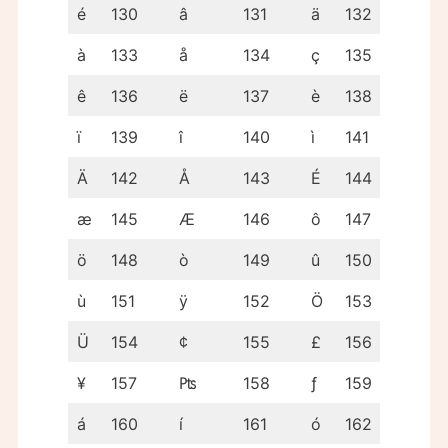
é
130
â
131
ä
132
à
133
å
134
ç
135
ê
136
ë
137
è
138
ï
139
î
140
ì
141
Ä
142
Å
143
É
144
æ
145
Æ
146
ô
147
ö
148
ò
149
û
150
ù
151
ÿ
152
Ö
153
Ü
154
¢
155
£
156
¥
157
₧
158
ƒ
159
á
160
í
161
ó
162