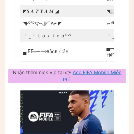
◤𝑺 𝑨 𝑻 𝒀 𝑨 𝑴 ◢
◥░ 🇰🇿 ░ 
◥ᴸᴼᴿᴰ࿐ﷻƬ₳ཌ ◤
➳ᴹᴿ°᭄ ༄λ࿆ຮ࿆ส
╰‿╯ｔｏｘｉｃｏᴳᵒᵈ
╰‿╯刀Ծ
▄︻┻═┳一
▄︻̷̿┻̿═━一BłåčK Čå6
Ħ@ŘĮŜĤ▄
Nhận thêm nick vip tại 👉
Acc FIFA Mobile Miễn
Phí