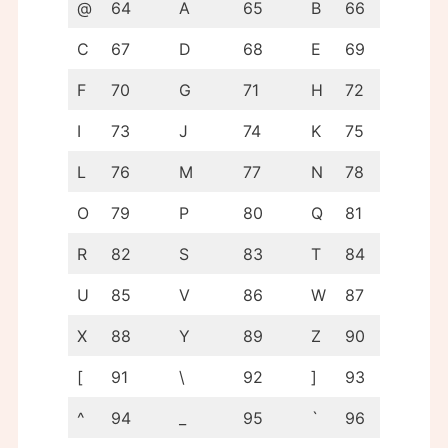
@
64
A
65
B
66
C
67
D
68
E
69
F
70
G
71
H
72
I
73
J
74
K
75
L
76
M
77
N
78
O
79
P
80
Q
81
R
82
S
83
T
84
U
85
V
86
W
87
X
88
Y
89
Z
90
[
91
\
92
]
93
^
94
_
95
`
96