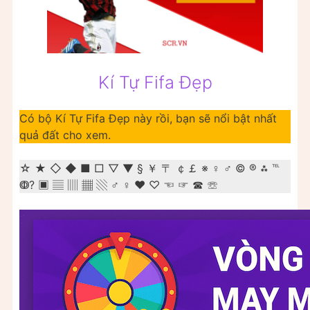
Kí Tự Fifa Đẹp
Có bộ Kí Tự Fifa Đẹp này rồi, bạn sẽ nổi bật nhất
quả đất cho xem.
☆ ★ ◇ ◆ ■ □ ▽ ▼ § ￥ 〒 ￠￡ ※ ♀ ♂ © ® ⁂ ℡
ↂ? ▣ ▤ ▥ ▦ ▧ ♂ ♀ ♥ ♡ ☜ ☞ ☎ ☏