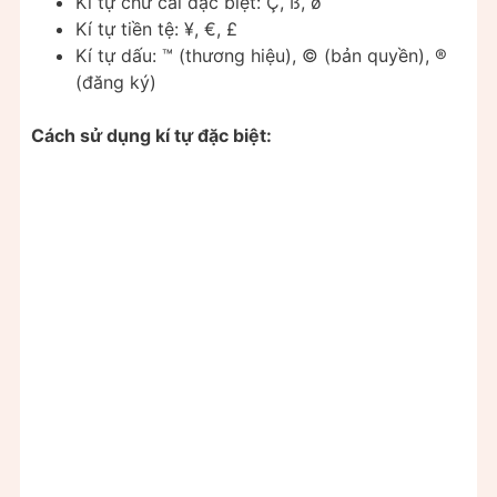
Kí tự chữ cái đặc biệt: Ç, ß, ø
Kí tự tiền tệ: ¥, €, £
Kí tự dấu: ™ (thương hiệu), © (bản quyền), ®
(đăng ký)
Cách sử dụng kí tự đặc biệt: