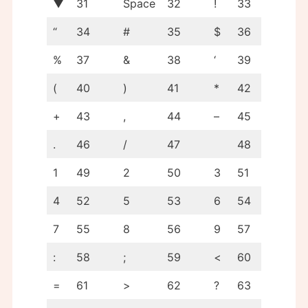
▼
31
Space
32
!
33
“
34
#
35
$
36
%
37
&
38
‘
39
(
40
)
41
*
42
+
43
,
44
–
45
.
46
/
47
48
1
49
2
50
3
51
4
52
5
53
6
54
7
55
8
56
9
57
:
58
;
59
<
60
=
61
>
62
?
63