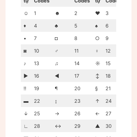
tự
Codes
Codes
tự
Codes
☺
1
☻
2
♥
3
♦
4
♣
5
♠
6
•
7
◘
8
○
9
◙
10
♂
11
♀
12
♪
13
♫
14
☼
15
►
16
◄
17
↕
18
‼
19
¶
20
§
21
▬
22
↨
23
↑
24
↓
25
→
26
←
27
∟
28
↔
29
▲
30