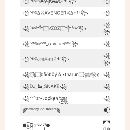
꧁༺₭₳̶M̶༏₭₳̶Z̶€༻꧂
꧁༺₦Ї₦
꧁༺∆⚔️AVENGER⚔️∆༻꧂
꧁༺♡₦Ї
꧁༺Gﾑ刀
꧁༺༒۝∀ZOZ۝༒༻꧂
꧂ᴾᴿᴼシ
꧁༺ɴᵉᵛᵉʳ_ɢɪᴠᴇ ᴜᴘ༻꧂
꧁༺बादश
꧁༺💘HAR
꧁༺তেরা☠︎বাপ ༻꧂
꧂
꧁҉☬҉ঔৣ۝båðböý☆•tharun۝ঔৣ☬҉꧂҉
꧁Cⱥsͥ
꧁DJ_🐍_SNAKE꧁
꧁H҉A҉C҉K҉E҉
꧁ᴷᴺᶜ࿐ᴊøȼҟɇʀ꧅
꧁Sɴ᭄ᴮᵒˢˢ
⪓ᴰᵉᵛᵃⁿⁿʸ ᴼⁿ ᶠʳᵉᵉᶠⁱʳᵉ⪔
●⃝ᶫᵒꪜe☯ᴳᶹʳᶹ
◤◥༒☬Ⓡ
●⃝ʀs̸᭄☞ᴳᶹʳᶹ᭄●
ⓙⓤ☬༒◤◥