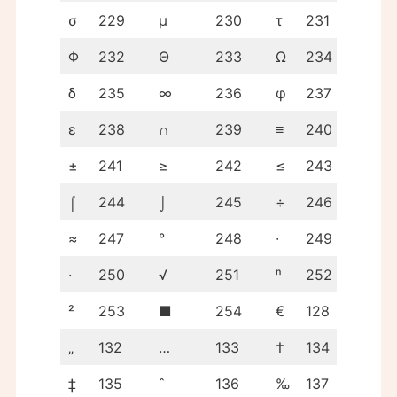
σ
229
µ
230
τ
231
Φ
232
Θ
233
Ω
234
δ
235
∞
236
φ
237
ε
238
∩
239
≡
240
±
241
≥
242
≤
243
⌠
244
⌡
245
÷
246
≈
247
°
248
∙
249
·
250
√
251
ⁿ
252
²
253
■
254
€
128
„
132
…
133
†
134
‡
135
ˆ
136
‰
137