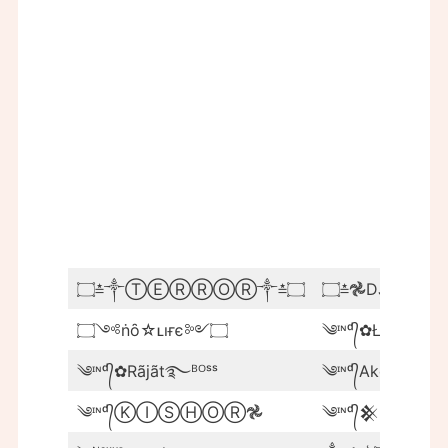
۝≛༒ⓉⒺⓇⓇⓄⓇ༒≛۝
۝༺ṅȏ☆ʟıғє༻۝
༄ᶦᶰᵈ᭄✿Łëğėňđ
༄ᶦᶰᵈ᭄✿Rãjãt࿐ᴮᴼˢˢ
༄ᶦᶰᵈ᭄Akα࿐
༄ᶦᶰᵈ᭄ⓀⒾⓈⒽⓄⓇ𖣘
༄ᶦᶰᵈ᭄𒆜LG𒆜G