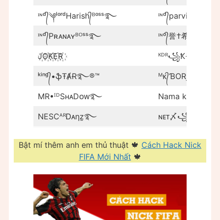
ᶦᶰᵈ᭄༆ˡᵒʳᵈHarish᭄ᴮᵒˢˢ࿐
ᶦᶰᵈ᭄parvinderᴮᵒ
ᶦᶰᵈ᭄Pʀᴀɴᴀʏᴮᴼˢˢ࿐
ᶦᶰᵒ᭄誉†希望†家
J꙰O꙰K꙰E꙰R꙰
‌ᴷᴰᴿ꧁Ҟモれ乙Ö°
ᵏⁱⁿᵍ᭄•ֆŦȺɌ࿐®™
ᴹᴋ᭄ƁORƝO࿐
MR•ᴵᴰSʜᴀDᴏᴡ࿐
Nama kecil diat
NESCᴬᴿᎠᴀηẕ࿐
ɴᴇᴛ〆꧁Ć
Bật mí thêm anh em thủ thuật 🍁
Cách Hack Nick
FIFA Mới Nhất
🍁