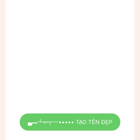
▄︻┻═┳一••••• TẠO TÊN ĐẸP