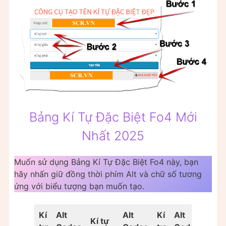
Bảng Kí Tự Đặc Biệt Fo4 Mới
Nhất 2025
Muốn sử dụng Bảng Kí Tự Đặc Biệt Fo4 này, bạn
hãy nhấn giữ đồng thời phím Alt và chữ số tương
ứng với biểu tượng bạn muốn tạo.
Kí
Alt
Alt
Kí
Alt
Kí tự