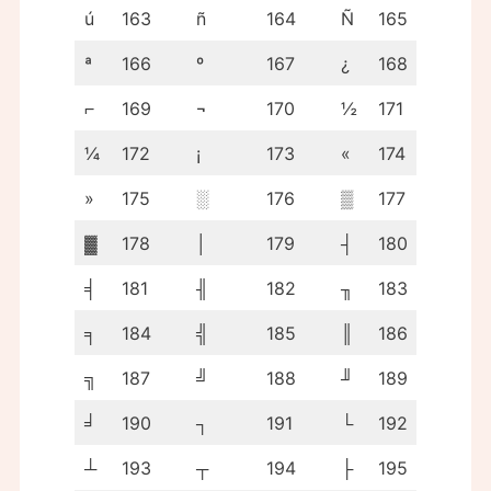
ú
163
ñ
164
Ñ
165
ª
166
º
167
¿
168
⌐
169
¬
170
½
171
¼
172
¡
173
«
174
»
175
░
176
▒
177
▓
178
│
179
┤
180
╡
181
╢
182
╖
183
╕
184
╣
185
║
186
╗
187
╝
188
╜
189
╛
190
┐
191
└
192
┴
193
┬
194
├
195