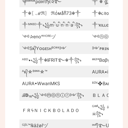
༆ᴺᵉˣᵘˢραทτђ૯૨࿐
༒☬〖ℳℜ〗 ℜoͥᴍaͣnͫ73☬༒
༒☬૮૨αƶყ✯K̷i̷l̷l̷e
༒ᴹˢᴮᴰ༒꧁mིuིnིnིaི꧂
༒ҡıʟʟєя•ʟıɢһṭ
༺✰eno°ᴴᴼᴿᴱヅ
༺ⓝⓞⓢⓣⓡⓐ
༺Sᴋ᭄Yᴏɢᴇꜱʜᴮᴼˢˢ༻
༻ᴘʀɪɴcᴇ
ᴬᴮᴰ•꧁༒☬I₣RIŦ࿐☬༒꧂
ᵃᴷᶻ°ΒαβγBæツ
ᴬᴋ᭄☆ᴮᵒˢˢ☆™
AURA•iMbaJR
AURA•WwanMKS
ᴮ²ᴷ❖Bᴀᴅ★Bᴏʏ
ℬↁ₁₆꧁༺ⓜⓞⓝⓘⓡ༻꧂
ＢＬＡＣＫＳＦＲ
ᴳᵒᵈ꧁ ☠︎乂खंतरना
ＦＲㅤϟＮＩＣＫＢＯＬＡＤＯ
☠︎꧂
ᴳᵝᴸ™℞ӓźøřヅ
ᶦᶰᵈ᭄࿐ᑌϻA₦g⸙ᴮᵒ