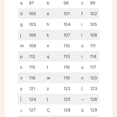
a
97
b
98
c
99
d
100
e
101
f
102
g
103
h
104
i
105
j
106
k
107
l
108
m
109
n
110
o
111
p
112
q
113
r
114
s
115
t
116
u
117
v
118
w
119
x
120
y
121
z
122
{
123
|
124
}
125
~
126
⌂
127
Ç
128
ü
129