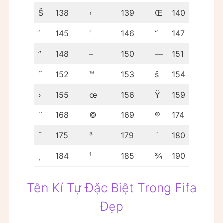
Š
138
‹
139
Œ
140
‘
145
’
146
“
147
”
148
–
150
—
151
˜
152
™
153
š
154
›
155
œ
156
Ÿ
159
¨
168
©
169
®
174
¯
175
³
179
´
180
¸
184
¹
185
¾
190
Tên Kí Tự Đặc Biệt Trong Fifa
Đẹp