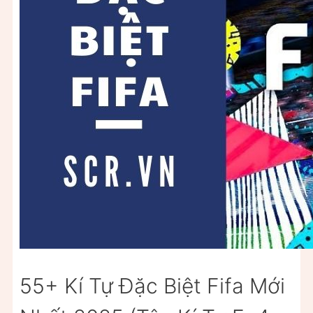
55+ Kí Tự Đặc Biệt Fifa Mới