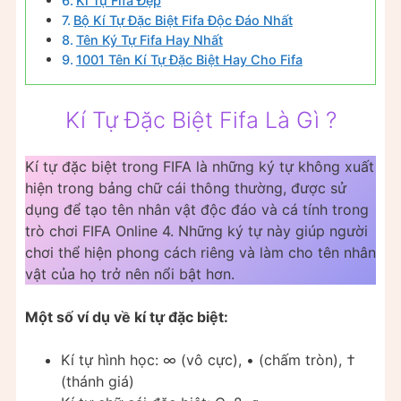
Kí Tự Fifa Đẹp
Bộ Kí Tự Đặc Biệt Fifa Độc Đáo Nhất
Tên Ký Tự Fifa Hay Nhất
1001 Tên Kí Tự Đặc Biệt Hay Cho Fifa
Kí Tự Đặc Biệt Fifa Là Gì ?
Kí tự đặc biệt trong FIFA là những ký tự không xuất
hiện trong bảng chữ cái thông thường, được sử
dụng để tạo tên nhân vật độc đáo và cá tính trong
trò chơi FIFA Online 4. Những ký tự này giúp người
chơi thể hiện phong cách riêng và làm cho tên nhân
vật của họ trở nên nổi bật hơn.
Một số ví dụ về kí tự đặc biệt:
Kí tự hình học: ∞ (vô cực), • (chấm tròn), †
(thánh giá)