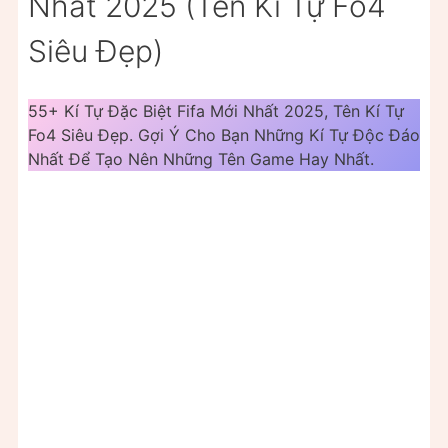
Nhất 2025 (Tên Kí Tự Fo4
Siêu Đẹp)
55+ Kí Tự Đặc Biệt Fifa Mới Nhất 2025, Tên Kí Tự
Fo4 Siêu Đẹp. Gợi Ý Cho Bạn Những Kí Tự Độc Đáo
Nhất Để Tạo Nên Những Tên Game Hay Nhất.