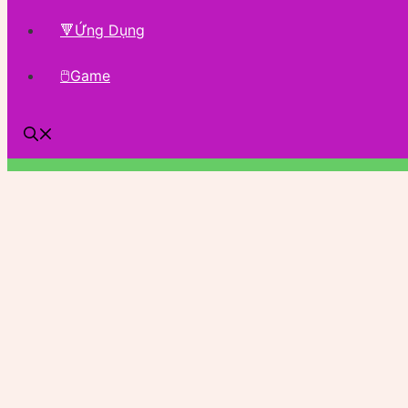
🔻Ứng Dụng
🖱Game