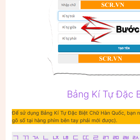
Bảng Kí Tự Đặc 
Để sử dụng Bảng Kí Tự Đặc Biệt Chữ Hàn Quốc, bạn nh
gõ số tại hàng phím bên tay phải mới được).
ㄱ ㄲ ㄳ ㄴ ㄵ ㄶ ㄷ ㄸ ㄹ ㄺ ㄻ ㄼ ㄽ