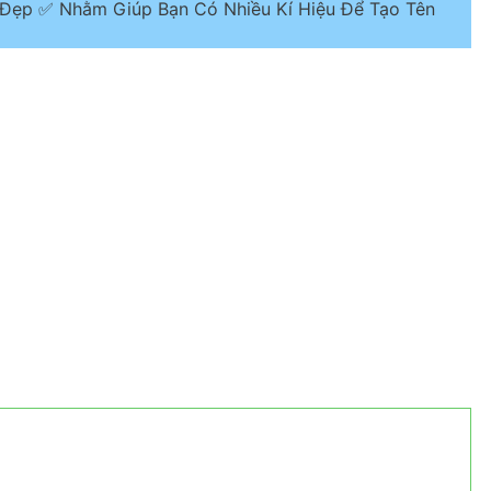
 Đẹp ✅ Nhằm Giúp Bạn Có Nhiều Kí Hiệu Để Tạo Tên