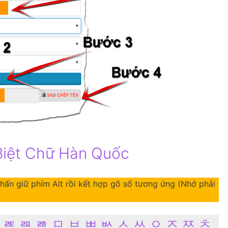
Biệt Chữ Hàn Quốc
ấn giữ phím Alt rồi kết hợp gõ số tương ứng (Nhớ phải
 ㄾ ㄿ ㅀ ㅁ ㅂ ㅃ ㅄ ㅅ ㅆ ㅇ ㅈ ㅉ ㅊ