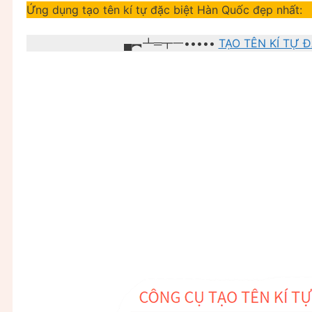
Ứng dụng tạo tên kí tự đặc biệt Hàn Quốc đẹp nhất:
▄︻┻═┳一•••••
TẠO TÊN KÍ TỰ Đ