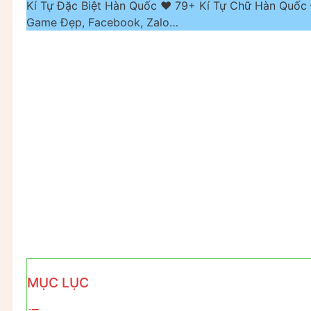
Kí Tự Đặc Biệt Hàn Quốc ❤️ 79+ Kí Tự Chữ Hàn Quốc
Game Đẹp, Facebook, Zalo…
MỤC LỤC