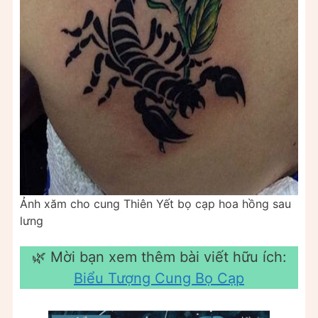
Ảnh xăm cho cung Thiên Yết bọ cạp hoa hồng sau
lưng
🌿 Mời bạn xem thêm bài viết hữu ích:
Biểu Tượng Cung Bọ Cạp