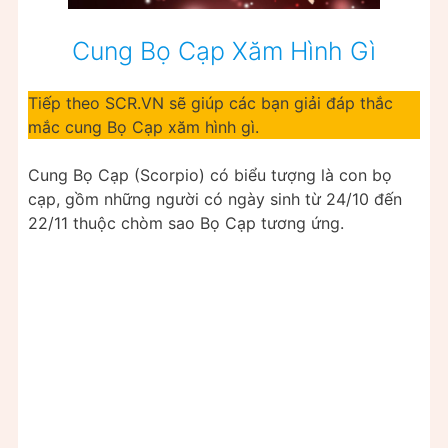
Cung Bọ Cạp Xăm Hình Gì
Tiếp theo SCR.VN sẽ giúp các bạn giải đáp thắc
mắc cung Bọ Cạp xăm hình gì.
Cung Bọ Cạp (Scorpio) có biểu tượng là con bọ
cạp, gồm những người có ngày sinh từ 24/10 đến
22/11 thuộc chòm sao Bọ Cạp tương ứng.