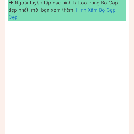
🔶 Ngoài tuyển tập các hình tattoo cung Bọ Cạp
đẹp nhất, mời bạn xem thêm:
Hình Xăm Bọ Cạp
Đẹp