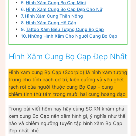
Hình Xăm Cung Bọ Cạp Mini
Hình Xăm Cung Bọ Cạp Đẹp Cho Nữ
Hình Xăm Cung Thần Nông
Hình Xăm Cung Hổ Cáp
Tattoo Xăm Biểu Tượng Cung Bọ Cạp
Những Hình Xăm Cho Người Cung Bọ Cạp
Hình Xăm Cung Bọ Cạp Đẹp Nhất
Hình xăm cung Bọ Cạp (Scorpio) là hình xăm tượng
trưng cho tính cách cơ trí, kiên cường và yêu ghét
rạch ròi của người thuộc cung Bọ Cạp – cung
chiêm tinh thứ tám trong mười hai cung hoàng đạo
Trong bài viết hôm nay hãy cùng SC.RN khám phá
xem cung Bọ Cạp nên xăm hình gì, ý nghĩa như thế
nào và chiêm ngưỡng tuyển tập hình xăm Bọ Cạp
đẹp nhất nhé.