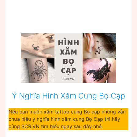
Ý Nghĩa Hình Xăm Cung Bọ Cạp
Nếu bạn muốn xăm tattoo cung Bọ cạp những vẫn
chưa hiểu ý nghĩa hình xăm cung Bọ Cạp thì hãy
cùng SCR.VN tìm hiểu ngay sau đây nhé.