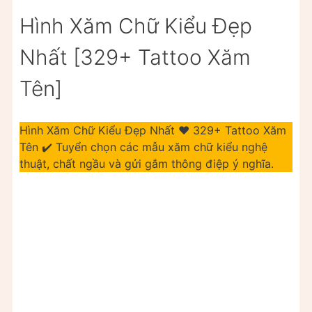
Hình Xăm Chữ Kiểu Đẹp
Nhất [329+ Tattoo Xăm
Tên]
Hình Xăm Chữ Kiểu Đẹp Nhất ❤️ 329+ Tattoo Xăm
Tên ✔️ Tuyển chọn các mẫu xăm chữ kiểu nghệ
thuật, chất ngầu và gửi gắm thông điệp ý nghĩa.