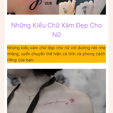
Những Kiểu Chữ Xăm Đẹp Cho
Nữ
Những kiểu xăm chữ đẹp cho nữ với đường nét nhẹ
nhàng, uyển chuyển thể hiện cá tính và phong cách
riêng của bạn.