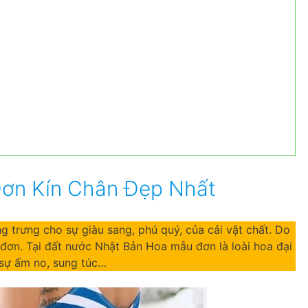
ơn Kín Chân Đẹp Nhất
 trưng cho sự giàu sang, phú quý, của cải vật chất. Do
ơn. Tại đất nước Nhật Bản Hoa mẫu đơn là loài hoa đại
 sự ấm no, sung túc…