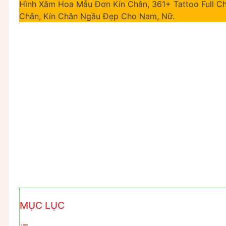
Hình Xăm Hoa Mẫu Đơn Kín Chân, 361+ Tattoo Full 
Chân, Kín Chân Ngầu Đẹp Cho Nam, Nữ.
MỤC LỤC