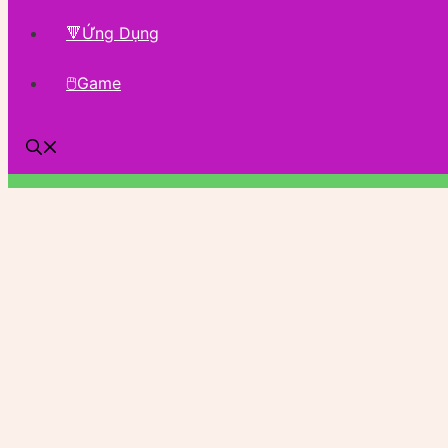
🔻Ứng Dụng
🖱Game