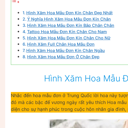
Hình Xăm Hoa Mẫu Đơn Kín Chân Đẹp Nhất
Ý Nghĩa Hình Xăm Hoa Mẫu Đơn Kín Chân
Hình Xăm Hoa Mẫu Đơn Kín Bắp Chân Chân
Tattoo Hoa Mẫu Đơn Kín Chân Cho Nam
Hình Xăm Hoa Mẫu Đơn Kín Chân Cho Nữ
Hình Xăm Full Chân Hoa Mẫu Đơn
Hình Xăm Hoa Mẫu Đơn Kín Chân Ngầu
Hình Xăm Hoa Mẫu Đơn Ở Chân Đẹp
Hình Xăm Hoa Mẫu Đ
Nhắc đến hoa mẫu đơn ở Trung Quốc lời hoa này tượng
đó mà các bậc đế vương ngày rất yêu thích Hoa mẫu đ
diện cho sự hạnh phúc trong cuộc hôn nhân gia đình,