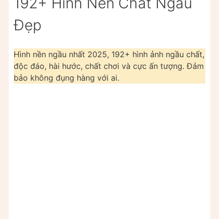
192+ Hình Nền Chất Ngầu
Đẹp
Hình nền ngầu nhất 2025, 192+ hình ảnh ngầu chất,
độc đáo, hài hước, chất chơi và cực ấn tượng. Đảm
bảo không đụng hàng với ai.