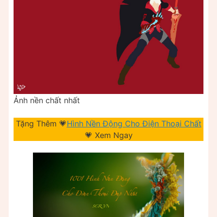
Ảnh nền chất nhất
Tặng Thêm 💗
Hình Nền Động Cho Điện Thoại Chất
💗 Xem Ngay