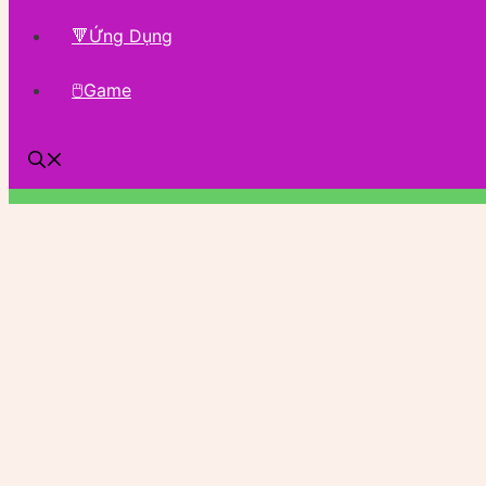
🔻Ứng Dụng
🖱Game