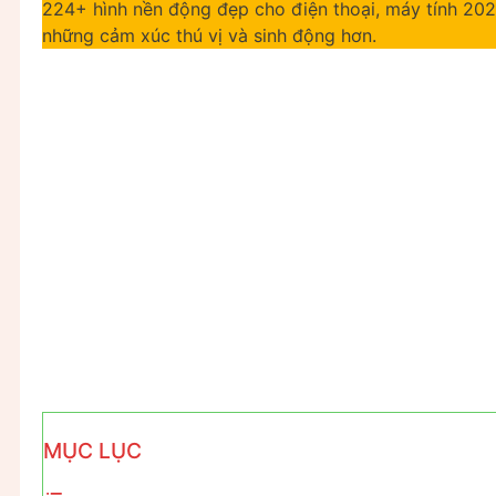
224+ hình nền động đẹp cho điện thoại, máy tính 202
những cảm xúc thú vị và sinh động hơn.
MỤC LỤC