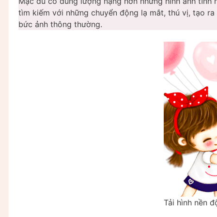
Mặc dù có dung lượng nặng hơn những hình ảnh tĩnh n
tìm kiếm với những chuyển động lạ mắt, thú vị, tạo r
bức ảnh thông thường.
Tải hình nền đ