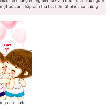
hiều lần nhưng những hình 3D vẫn được rất nhiều người
a một bức ảnh hấp dẫn thu hút hơn rất nhiều so những
ộng cute nhất