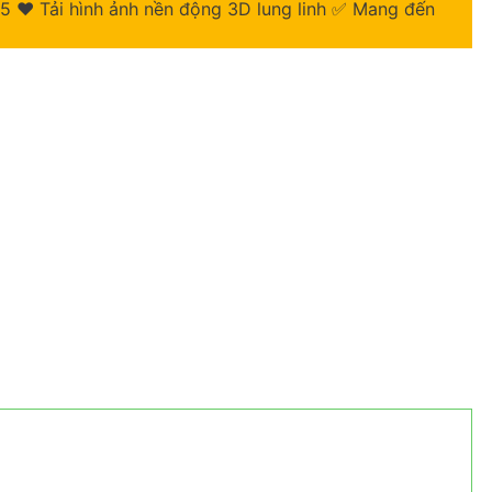
5 ❤️ Tải hình ảnh nền động 3D lung linh ✅ Mang đến