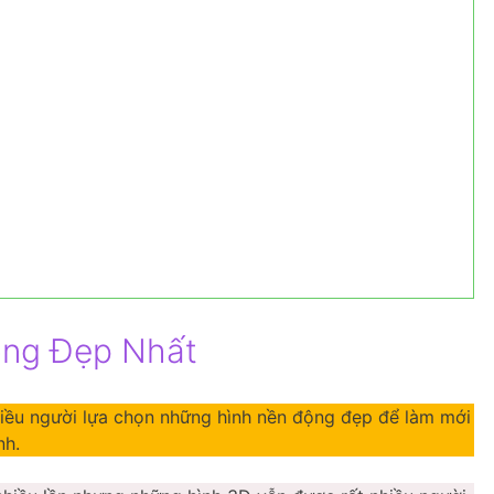
ộng Đẹp Nhất
hiều người lựa chọn những hình nền động đẹp để làm mới
nh.