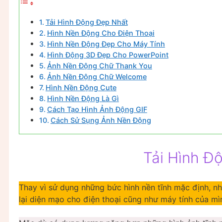
Tải Hình Động Đẹp Nhất
Hình Nền Động Cho Điện Thoại
Hình Nền Động Đẹp Cho Máy Tính
Hình Động 3D Đẹp Cho PowerPoint
Ảnh Nền Động Chữ Thank You
Ảnh Nền Động Chữ Welcome
Hình Nền Động Cute
Hình Nền Động Là Gì
Cách Tạo Hình Ảnh Động GIF
Cách Sử Sụng Ảnh Nền Động
Tải Hình Đ
Thay vì sử dụng những bức hình nền tĩnh mặc định, n
lại diện mạo cho điện thoại cũng như máy tính của mì