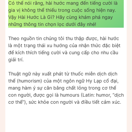
Có thể nói rằng, hài hước mang đến tiếng cười là
gia vị không thể thiếu trong cuộc sống hiện nay.
Vậy Hài Hước Là Gì? Hãy cùng khám phá ngay
những thông tin chọn lọc dưới đây nhé!
Theo nguồn tin chúng tôi thu thập được, hài hước
là một trạng thái xu hướng của nhận thức đặc biệt
để kích thích tiếng cười và cung cấp cho nhu cầu
giải trí.
Thuật ngữ này xuất phát từ thuốc miễn dịch dịch
thể (humorism) của một ngôn ngữ Hy Lạp cổ đại,
mang hàm ý sự cân bằng chất lỏng trong cơ thể
con người, được gọi là humours (Latin: humor, “dịch
cơ thể”), sức khỏe con người và điều tiết cảm xúc.