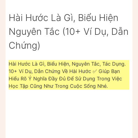
Hài Hước Là Gì, Biểu Hiện
Nguyên Tắc (10+ Ví Dụ, Dẫn
Chứng)
Hài Hước Là Gì, Biểu Hiện, Nguyên Tắc, Tác Dụng.
10+ Ví Dụ, Dẫn Chứng Về Hài Hước ✅ Giúp Bạn
Hiểu Rõ Ý Nghĩa Đầy Đủ Để Sử Dụng Trong Việc
Học Tập Cũng Như Trong Cuộc Sống Nhé.