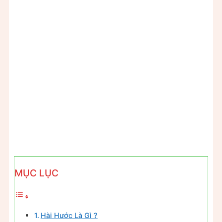
MỤC LỤC
Hài Hước Là Gì ?