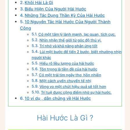
Khôi Hài Là Gì
Biểu Hiện Của Người Hài Hước
Những Tác Dụng Thần Kỳ Của Hài Hước
10 Nguyên Tắc Hài Hước Của Người Thành
Công
Có một tâm lý lành mạnh, lạc quan, tích cực.
Nhìn nhận thế giới từ góc độ thú vị.
Trí nhớ và khả năng phản ứng tốt
Lùi một bước để tiến 2 bước, biết nhường nhịn
người khác
Hiểu rõ liều lượng của hài hước
Tôn trọng là tiền đề của hài hước
Có một trái tim ngây thơ, hồn nhiên
Một cách uyển chuyển tế nhị
Vòng vo một chút hiệu quả sẽ tốt hơn
Trí tuệ được cộng điểm nhờ sự hài hước.
10 ví dụ , dẫn chứng về Hài Hước
Hài Hước Là Gì ?