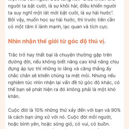
người ta bật cười, là sự khôi hài; điều khiến người
ta suy nghĩ một lát mới bật cười, là sự hài hước”.
Bởi vậy, muốn học sự hài hước, thì trước tiên cần
có một tâm lí lành mạnh, lạc quan và tích cực.
Nhìn nhận thế giới từ góc độ thú vị.
Trắc trở hay thất bại là chuyện thường gặp trên
đường đời, nếu không biết nâng cao khả năng chịu
đựng áp lực thì những lo lắng và căng thẳng ấy
chắc chắn sẽ khiến chúng ta mệt mỏi. Nhưng nếu
nghiêm túc nhìn nhận lại vấn đề từ góc độ khác, có
thể bạn sẽ phát hiện ra đó không phải là một khó
khăn.
Cuộc đời là 10% những thứ xảy đến với bạn và 90%
là cách bạn ứng xử với nó. Cuộc đời mỗi người,
hoặc bình yên, hoặc sóng gió, có vui, có buồn.