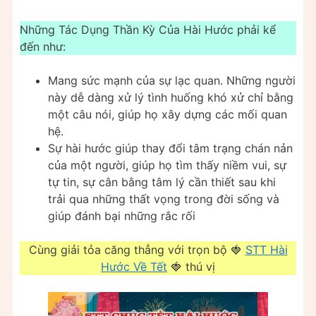
Những Tác Dụng Thần Kỳ Của Hài Hước phải kể
đến như:
Mang sức mạnh của sự lạc quan. Những người
này dễ dàng xử lý tình huống khó xử chỉ bằng
một câu nói, giúp họ xây dựng các mối quan
hệ.
Sự hài hước giúp thay đổi tâm trạng chán nản
của một người, giúp họ tìm thấy niềm vui, sự
tự tin, sự cân bằng tâm lý cần thiết sau khi
trải qua những thất vọng trong đời sống và
giúp đánh bại những rắc rối
Cùng giải tỏa căng thẳng với trọn bộ 🍓
STT Hài
Hước Về Tết
🍓 thú vị