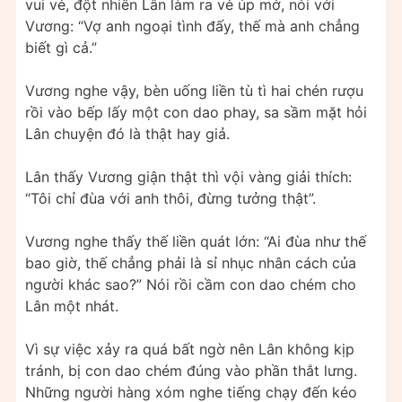
vui vẻ, đột nhiên Lân làm ra vẻ úp mở, nói với
Vương: “Vợ anh ngoại tình đấy, thế mà anh chẳng
biết gì cả.”
Vương nghe vậy, bèn uống liền tù tì hai chén rượu
rồi vào bếp lấy một con dao phay, sa sầm mặt hỏi
Lân chuyện đó là thật hay giả.
Lân thấy Vương giận thật thì vội vàng giải thích:
“Tôi chỉ đùa với anh thôi, đừng tưởng thật”.
Vương nghe thấy thế liền quát lớn: “Ai đùa như thế
bao giờ, thế chẳng phải là sỉ nhục nhân cách của
người khác sao?” Nói rồi cầm con dao chém cho
Lân một nhát.
Vì sự việc xảy ra quá bất ngờ nên Lân không kịp
tránh, bị con dao chém đúng vào phần thắt lưng.
Những người hàng xóm nghe tiếng chạy đến kéo