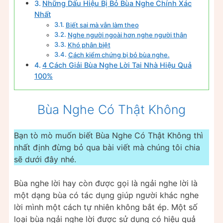
Những Dấu Hiệu Bị Bỏ Bùa Nghe Chính Xác
Nhất
Biết sai mà vẫn làm theo
Nghe người ngoài hơn nghe người thân
Khó phân biệt
Cách kiểm chứng bị bỏ bùa nghe.
4 Cách Giải Bùa Nghe Lời Tại Nhà Hiệu Quả
100%
Bùa Nghe Có Thật Không
Bạn tò mò muốn biết Bùa Nghe Có Thật Không thì
nhất định đừng bỏ qua bài viết mà chúng tôi chia
sẽ dưới đây nhé.
Bùa nghe lời hay còn được gọi là ngải nghe lời là
một dạng bùa có tác dụng giúp người khác nghe
lời mình một cách tự nhiên không bắt ép. Một số
loại bùa ngải nghe lời được sử dụng có hiệu quả