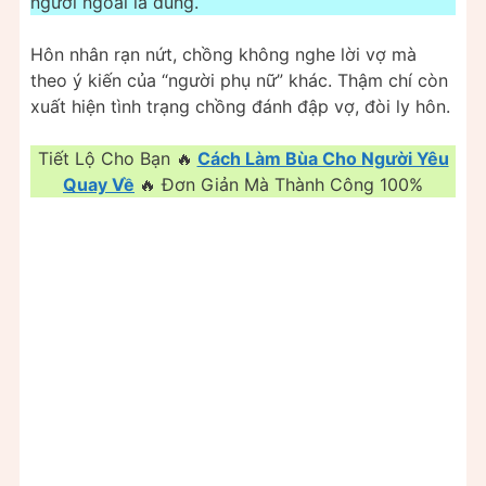
người ngoài là đúng.
Hôn nhân rạn nứt, chồng không nghe lời vợ mà
theo ý kiến của “người phụ nữ” khác. Thậm chí còn
xuất hiện tình trạng chồng đánh đập vợ, đòi ly hôn.
Tiết Lộ Cho Bạn 🔥
Cách Làm Bùa Cho Người Yêu
Quay Về
🔥 Đơn Giản Mà Thành Công 100%