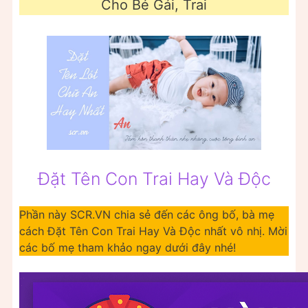
Cho Bé Gái, Trai
Đặt Tên Con Trai Hay Và Độc
Phần này SCR.VN chia sẻ đến các ông bố, bà mẹ
cách Đặt Tên Con Trai Hay Và Độc nhất vô nhị. Mời
các bố mẹ tham khảo ngay dưới đây nhé!