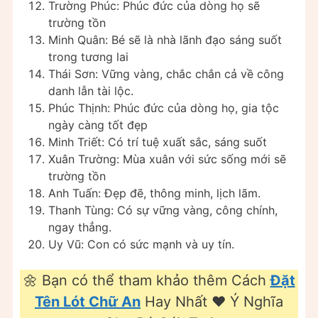
Trường Phúc: Phúc đức của dòng họ sẽ
trường tồn
Minh Quân: Bé sẽ là nhà lãnh đạo sáng suốt
trong tương lai
Thái Sơn: Vững vàng, chắc chắn cả về công
danh lẫn tài lộc.
Phúc Thịnh: Phúc đức của dòng họ, gia tộc
ngày càng tốt đẹp
Minh Triết: Có trí tuệ xuất sắc, sáng suốt
Xuân Trường: Mùa xuân với sức sống mới sẽ
trường tồn
Anh Tuấn: Đẹp đẽ, thông minh, lịch lãm.
Thanh Tùng: Có sự vững vàng, công chính,
ngay thẳng.
Uy Vũ: Con có sức mạnh và uy tín.
🌼 Bạn có thể tham khảo thêm Cách
Đặt
Tên Lót Chữ An
Hay Nhất ❤️️ Ý Nghĩa