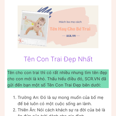
Tên Con Trai Đẹp Nhất
Tên cho con trai thì có rất nhiều nhưng tìm tên đẹp
cho con mới là khó. Thấu hiểu điều đó, SCR.VN đã
gửi đến bạn một số Tên Con Trai Đẹp bên dưới:
Trường An: Đó là sự mong muốn của bố mẹ
để bé luôn có một cuộc sống an lành.
Thiên Ân: Nói cách khách sự ra đời của bé là