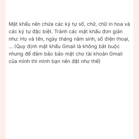
Mật khẩu nên chứa các ký tự số, chữ, chữ in hoa và
các ký tự đặc biệt. Tránh các mật khẩu đơn giản
như: Họ và tên, ngày tháng năm sinh, số điện thoại,
… (Quy định mật khẩu Gmail là không bắt buộc
nhưng để đảm bảo bảo mật cho tài khoản Gmail
của mình thì mình bạn nên đặt như thế)