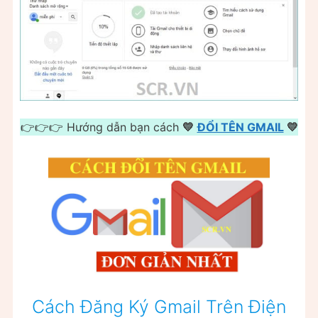
👉👉👉 Hướng dẫn bạn cách
💛
ĐỔI TÊN GMAIL
💛
Cách Đăng Ký Gmail Trên Điện