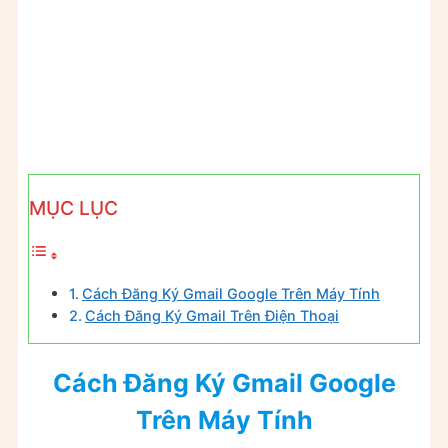
MỤC LỤC
Cách Đăng Ký Gmail Google Trên Máy Tính
Cách Đăng Ký Gmail Trên Điện Thoại
Cách Đăng Ký Gmail Google
Trên Máy Tính