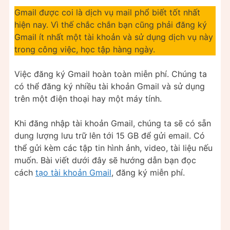
Gmail được coi là dịch vụ mail phổ biết tốt nhất
hiện nay. Vì thế chắc chắn bạn cũng phải đăng ký
Gmail ít nhất một tài khoản và sử dụng dịch vụ này
trong công việc, học tập hàng ngày.
Việc đăng ký Gmail hoàn toàn miễn phí. Chúng ta
có thể đăng ký nhiều tài khoản Gmail và sử dụng
trên một điện thoại hay một máy tính.
Khi đăng nhập tài khoản Gmail, chúng ta sẽ có sẵn
dung lượng lưu trữ lên tới 15 GB để gửi email. Có
thể gửi kèm các tập tin hình ảnh, video, tài liệu nếu
muốn. Bài viết dưới đây sẽ hướng dẫn bạn đọc
cách
tạo tài khoản Gmail
, đăng ký miễn phí.