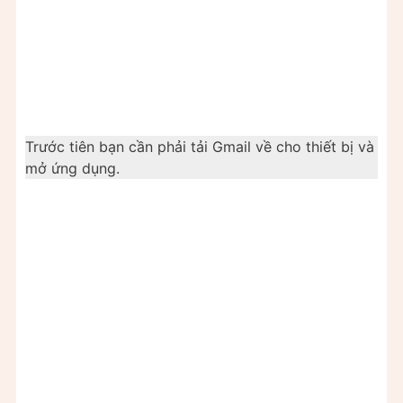
Trước tiên bạn cần phải tải Gmail về cho thiết bị và
mở ứng dụng.