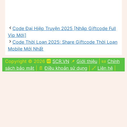
Code Đại Hiệp Truyện 2025 [Nhập Giftcode Full
Vip Mới]
Code Thời Loạn 2025: Share Giftcode Thời Loạn
Mobile Mới Nhất
Copyright © 2026 🆎
SCR.VN
📌
Giới thiệu
| 📜
Chính
sách bảo mật
| 📄
Điều khoản sử dụng
| 🔗
Liên hệ
|