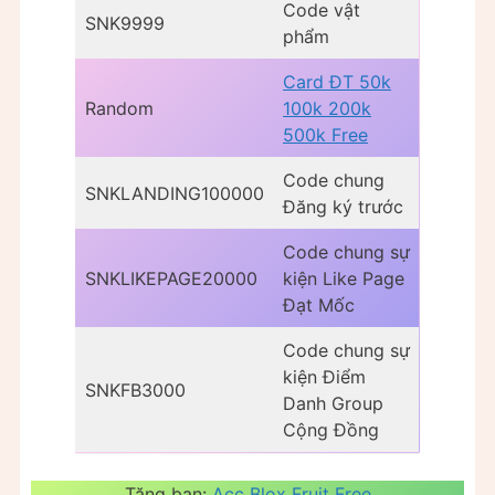
Code vật
SNK9999
phẩm
Card ĐT 50k
Random
100k 200k
500k Free
Code chung
SNKLANDING100000
Đăng ký trước
Code chung sự
SNKLIKEPAGE20000
kiện Like Page
Đạt Mốc
Code chung sự
kiện Điểm
SNKFB3000
Danh Group
Cộng Đồng
Tặng bạn:
Acc Blox Fruit Free