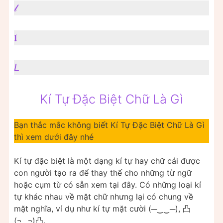
𝓁
𝖑
𝘓
Kí Tự Đặc Biệt Chữ Là Gì
Bạn thắc mắc không biết Kí Tự Đặc Biệt Chữ Là Gì
thì xem dưới đây nhé
Kí tự đặc biệt là một dạng kí tự hay chữ cái được
con người tạo ra để thay thế cho những từ ngữ
hoặc cụm từ có sẵn xem tại đây. Có những loại kí
tự khác nhau về mặt chữ nhưng lại có chung về
mặt nghĩa, ví dụ như kí tự mặt cười (─‿‿─), 凸
(¬‿¬)凸.