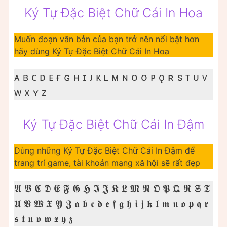
Ký Tự Đặc Biệt Chữ Cái In Hoa
Muốn đoạn văn bản của bạn trở nên nổi bật hơn
hãy dùng Ký Tự Đặc Biệt Chữ Cái In Hoa
ᴀ ʙ ᴄ ᴅ ᴇ ғ ɢ ʜ ɪ ᴊ ᴋ ʟ ᴍ ɴ ᴏ ᴏ ᴘ ǫ ʀ s ᴛ ᴜ ᴠ
ᴡ x ʏ ᴢ
Ký Tự Đặc Biệt Chữ Cái In Đậm
Dùng những Ký Tự Đặc Biệt Chữ Cái In Đậm để
trang trí game, tài khoản mạng xã hội sẽ rất đẹp
𝕬 𝕭 𝕮 𝕯 𝕰 𝕱 𝕲 𝕳 𝕴 𝕵 𝕶 𝕷 𝕸 𝕹 𝕺 𝕻 𝕼 𝕽 𝕾 𝕿
𝖀 𝖁 𝖂 𝖃 𝖄 𝖅 𝖆 𝖇 𝖈 𝖉 𝖊 𝖋 𝖌 𝖍 𝖎 𝖏 𝖐 𝖑 𝖒 𝖓 𝖔 𝖕 𝖖 𝖗
𝖘 𝖙 𝖚 𝖛 𝖜 𝖝 𝖞 𝖟