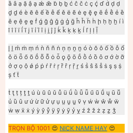
ȁ ȃ ạ ặ ậ ḁ ǽ ǣ ḃ ḅ ḇ ć ĉ č ċ ç ḉ ď ḋ ḑ ḍ
ḓ ḏ é è ĕ ê ế ề ễ ể ě ë ẽ ė ȩ ḝ ę ē ḗ ḕ ẻ ȅ
ȇ ẹ ệ ḙ ḛ ḟ ǵ ğ ĝ ǧ ġ ģ ḡ ĥ ȟ ḧ ḣ ḩ ḥ ḫ ẖ í ì
ĭ î ǐ ï ḯ ĩ į ī ỉ ȉ ȋ ị ḭ ĵ ǰ ḱ ǩ ķ ḳ ḵ ĺ ľ ļ ḷ ḹ
ḽ ḻ ḿ ṁ ṃ ń ǹ ň ñ ṅ ņ ṇ ṋ ṉ ó ò ŏ ô ố ồ ỗ ổ
ǒ ö ȫ ő õ ṍ ṏ ȭ ȯ ȱ ǫ ǭ ō ṓ ṑ ỏ ȍ ȏ ơ ớ ờ ỡ
ở ợ ọ ộ ǿ ṕ ṗ ŕ ř ṙ ŗ ȑ ȓ ṛ ṝ ṟ ś ṥ ŝ š ṧ ṡ ş ṣ ṩ
ș ť ẗ
ṫ ţ ṭ ț ṱ ṯ ú ù ŭ û ǔ ů ü ǘ ǜ ǚ ǖ ű ũ ṹ ų ū ṻ
ủ ȕ ȗ ư ứ ừ ữ ử ự ụ ṳ ṷ ṵ ṽ ṿ ẃ ẁ ŵ ẘ ẅ
ẇ ẉ ẍ ẋ ý ỳ ŷ ẙ ÿ ỹ ẏ ȳ ỷ ỵ ź ẑ ž ż ẓ ẕ ǯ
TRỌN BỘ 1001
😍
NICK NAME HAY
😍