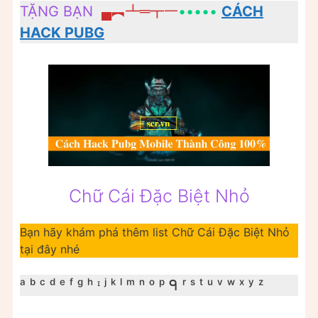
TẶNG BẠN
▄︻┻═┳一
•••••
CÁCH
HACK PUBG
Chữ Cái Đặc Biệt Nhỏ
Bạn hãy khám phá thêm list Chữ Cái Đặc Biệt Nhỏ
tại đây nhé
ᵃ ᵇ ᶜ ᵈ ᵉ ᶠ ᵍ ʰ ᶦ ʲ ᵏ ˡ ᵐ ⁿ ᵒ ᵖ ᑫ ʳ ˢ ᵗ ᵘ ᵛ ʷ ˣ ʸ ᶻ