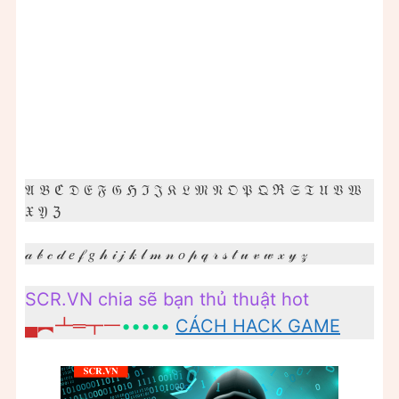
𝔄 𝔅 ℭ 𝔇 𝔈 𝔉 𝔊 ℌ ℑ 𝔍 𝔎 𝔏 𝔐 𝔑 𝔒 𝔓 𝔔 ℜ 𝔖 𝔗 𝔘 𝔙 𝔚
𝔛 𝔜 ℨ
𝒶 𝒷 𝒸 𝒹 𝑒 𝒻 𝑔 𝒽 𝒾 𝒿 𝓀 𝓁 𝓂 𝓃 𝑜 𝓅 𝓆 𝓇 𝓈 𝓉 𝓊 𝓋 𝓌 𝓍 𝓎 𝓏
SCR.VN chia sẽ bạn thủ thuật hot
▄︻┻═┳一
•••••
CÁCH HACK GAME