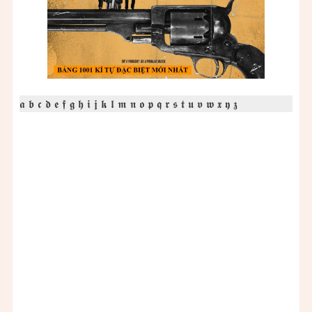
𝖆 𝖇 𝖈 𝖉 𝖊 𝖋 𝖌 𝖍 𝖎 𝖏 𝖐 𝖑 𝖒 𝖓 𝖔 𝖕 𝖖 𝖗 𝖘 𝖙 𝖚 𝖛 𝖜 𝖝 𝖞 𝖟