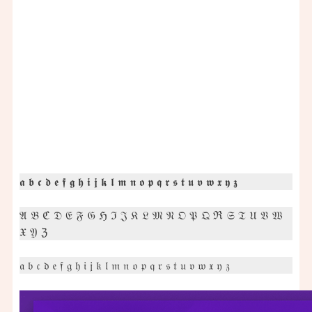
𝖆 𝖇 𝖈 𝖉 𝖊 𝖋 𝖌 𝖍 𝖎 𝖏 𝖐 𝖑 𝖒 𝖓 𝖔 𝖕 𝖖 𝖗 𝖘 𝖙 𝖚 𝖛 𝖜 𝖝 𝖞 𝖟
𝔄 𝔅 ℭ 𝔇 𝔈 𝔉 𝔊 ℌ ℑ 𝔍 𝔎 𝔏 𝔐 𝔑 𝔒 𝔓 𝔔 ℜ 𝔖 𝔗 𝔘 𝔙 𝔚
𝔛 𝔜 ℨ
𝔞 𝔟 𝔠 𝔡 𝔢 𝔣 𝔤 𝔥 𝔦 𝔧 𝔨 𝔩 𝔪 𝔫 𝔬 𝔭 𝔮 𝔯 𝔰 𝔱 𝔲 𝔳 𝔴 𝔵 𝔶 𝔷