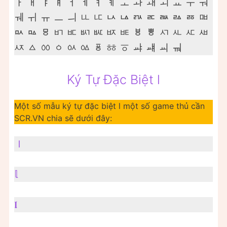
ㅏ ㅐ ㅑ ㅒ ㅓ ㅔ ㅕ ㅖ ㅗ ㅘ ㅙ ㅚ ㅛ ㅜ ㅝ
ㅞ ㅟ ㅠ ㅡ ㅢ ㅥ ㅦ ㅧ ㅨ ㅩ ㅪ ㅫ ㅬ ㅭ ㅮ
ㅯ ㅰ ㅱ ㅲ ㅳ ㅴ ㅵ ㅶ ㅷ ㅸ ㅹ ㅺ ㅻ ㅼ ㅽ
ㅾ ㅿ ㆀ ㆁ ㆂ ㆃ ㆄ ㆅ ㆆ ㆇ ㆈ ㆉ ㆊ
Ký Tự Đặc Biệt l
Một số mẫu ký tự đặc biệt l một số game thủ cần
SCR.VN chia sẽ dưới đây:
ｌ
𝕝
𝖑