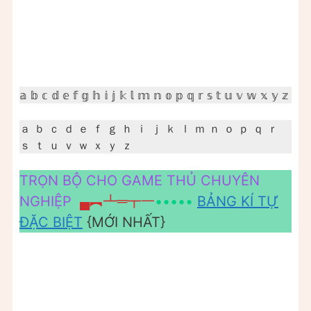
𝕒 𝕓 𝕔 𝕕 𝕖 𝕗 𝕘 𝕙 𝕚 𝕛 𝕜 𝕝 𝕞 𝕟 𝕠 𝕡 𝕢 𝕣 𝕤 𝕥 𝕦 𝕧 𝕨 𝕩 𝕪 𝕫
ａ ｂ ｃ ｄ ｅ ｆ ｇ ｈ ｉ ｊ ｋ ｌ ｍ ｎ ｏ ｐ ｑ ｒ
ｓ ｔ ｕ ｖ ｗ ｘ ｙ ｚ
TRỌN BỘ CHO GAME THỦ CHUYÊN
NGHIỆP
▄︻┻═┳一
•••••
BẢNG KÍ TỰ
ĐẶC BIỆT
{MỚI NHẤT}