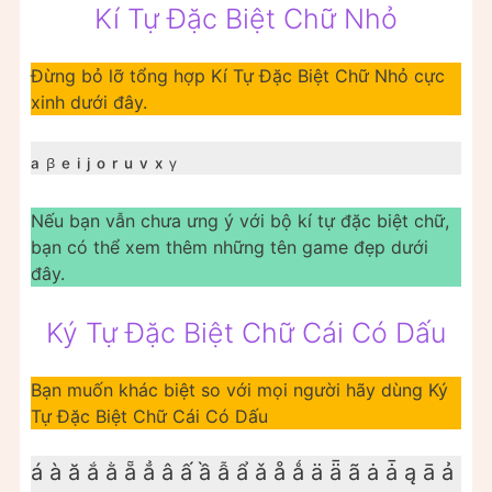
Kí Tự Đặc Biệt Chữ Nhỏ
Đừng bỏ lỡ tổng hợp Kí Tự Đặc Biệt Chữ Nhỏ cực
xinh dưới đây.
ₐ ᵦ ₑ ᵢ ⱼ ₒ ᵣ ᵤ ᵥ ₓ ᵧ
Nếu bạn vẫn chưa ưng ý với bộ kí tự đặc biệt chữ,
bạn có thể xem thêm những tên game đẹp dưới
đây.
Ký Tự Đặc Biệt Chữ Cái Có Dấu
Bạn muốn khác biệt so với mọi người hãy dùng Ký
Tự Đặc Biệt Chữ Cái Có Dấu
á à ă ắ ằ ẵ ẳ â ấ ầ ẫ ẩ ǎ å ǻ ä ǟ ã ȧ ǡ ą ā ả