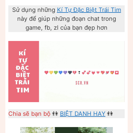
Sử dụng những
Kí Tự Đặc Biệt Trái Tim
này để giúp những đoạn chat trong
game, fb, zl của bạn đẹp hơn
Chia sẽ bạn bộ
👫
BIỆT DANH HAY
👫