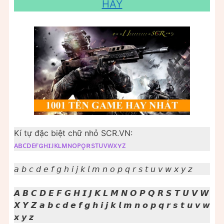
HAY
Kí tự đặc biệt chữ nhỏ SCR.VN:
ᴀʙᴄᴅᴇғɢʜɪᴊᴋʟᴍɴᴏᴘǫʀsᴛᴜᴠᴡxʏᴢ
𝘢 𝘣 𝘤 𝘥 𝘦 𝘧 𝘨 𝘩 𝘪 𝘫 𝘬 𝘭 𝘮 𝘯 𝘰 𝘱 𝘲 𝘳 𝘴 𝘵 𝘶 𝘷 𝘸 𝘹 𝘺 𝘻
𝘼 𝘽 𝘾 𝘿 𝙀 𝙁 𝙂 𝙃 𝙄 𝙅 𝙆 𝙇 𝙈 𝙉 𝙊 𝙋 𝙌 𝙍 𝙎 𝙏 𝙐 𝙑 𝙒
𝙓 𝙔 𝙕 𝙖 𝙗 𝙘 𝙙 𝙚 𝙛 𝙜 𝙝 𝙞 𝙟 𝙠 𝙡 𝙢 𝙣 𝙤 𝙥 𝙦 𝙧 𝙨 𝙩 𝙪 𝙫 𝙬
𝙭 𝙮 𝙯