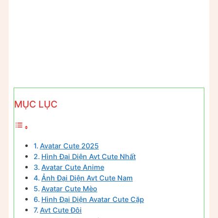
MỤC LỤC
Avatar Cute 2025
Hình Đại Diện Avt Cute Nhất
Avatar Cute Anime
Ảnh Đại Diện Avt Cute Nam
Avatar Cute Mèo
Hình Đại Diện Avatar Cute Cặp
Avt Cute Đôi