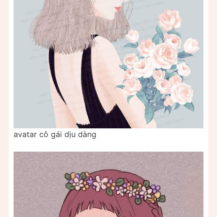
avatar cô gái dịu dàng