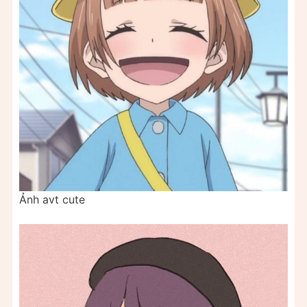
Ảnh avt cute