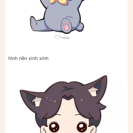
hình nền xinh xinh