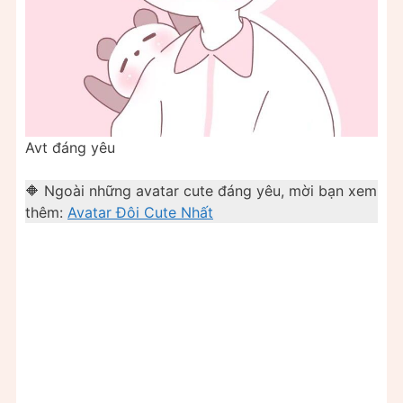
Avt đáng yêu
🔶 Ngoài những avatar cute đáng yêu, mời bạn xem
thêm:
Avatar Đôi Cute Nhất