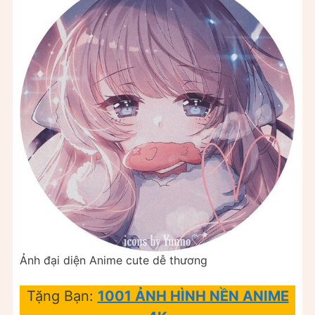
Ảnh đại diện Anime cute dễ thương
Tặng Bạn:
1001 ẢNH HÌNH NỀN ANIME