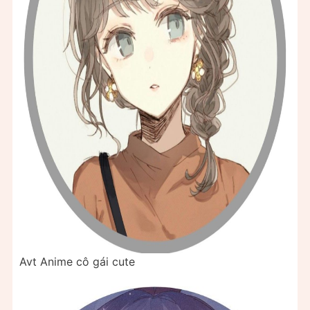
Avt Anime cô gái cute