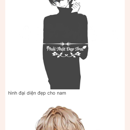
hình đại diện đẹp cho nam