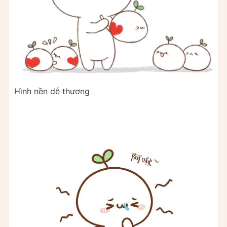
Hình nền dễ thương