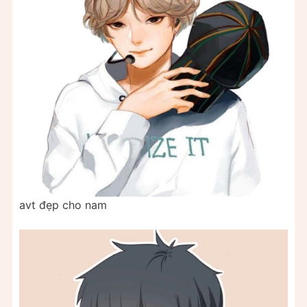
avt đẹp cho nam