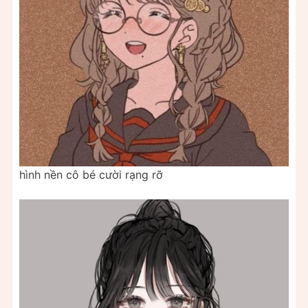
hình nền cô bé cười rạng rỡ