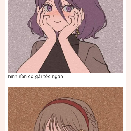
hình nền cô gái tóc ngắn