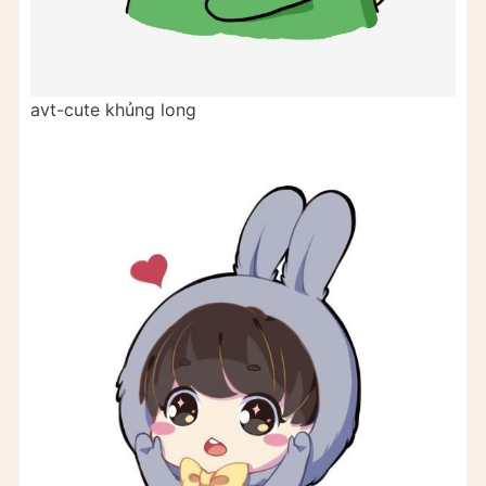
avt-cute khủng long