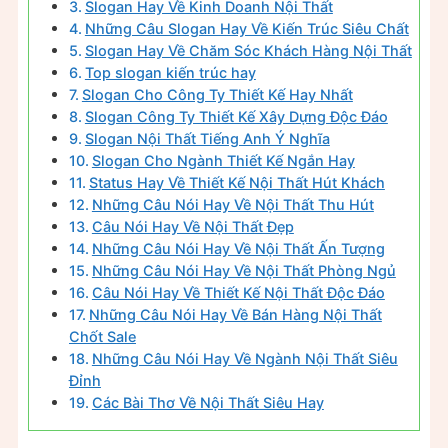
Slogan Hay Về Kinh Doanh Nội Thất
Những Câu Slogan Hay Về Kiến Trúc Siêu Chất
Slogan Hay Về Chăm Sóc Khách Hàng Nội Thất
Top slogan kiến trúc hay
Slogan Cho Công Ty Thiết Kế Hay Nhất
Slogan Công Ty Thiết Kế Xây Dựng Độc Đáo
Slogan Nội Thất Tiếng Anh Ý Nghĩa
Slogan Cho Ngành Thiết Kế Ngắn Hay
Status Hay Về Thiết Kế Nội Thất Hút Khách
Những Câu Nói Hay Về Nội Thất Thu Hút
Câu Nói Hay Về Nội Thất Đẹp
Những Câu Nói Hay Về Nội Thất Ấn Tượng
Những Câu Nói Hay Về Nội Thất Phòng Ngủ
Câu Nói Hay Về Thiết Kế Nội Thất Độc Đáo
Những Câu Nói Hay Về Bán Hàng Nội Thất
Chốt Sale
Những Câu Nói Hay Về Ngành Nội Thất Siêu
Đỉnh
Các Bài Thơ Về Nội Thất Siêu Hay