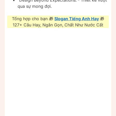
qua sự mong đợi.
Tổng hợp cho bạn 🎁
Slogan Tiếng Anh Hay
🎁
127+ Câu Hay, Ngắn Gọn, Chất Như Nước Cất