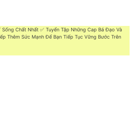
T Sống Chất Nhất ✅ Tuyển Tập Những Cap Bá Đạo Và
iếp Thêm Sức Mạnh Để Bạn Tiếp Tục Vững Bước Trên