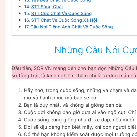
STT Sống Chất
STT Cực Chất Về Cuộc Sống
STT Chất Về Cuộc Sống Xã Hội
Câu Nói Tiếng Anh Chất Về Cuộc Sống
Những Câu Nói Cự
Đầu tiên, SCR.VN mang đến cho bạn đọc Những Câu Nó
sự từng trải, là kinh nghiệm thậm chí là xương máu cử 
Hãy nhớ, trong cuộc sống, những va chạm và đau
mơ và hạnh phúc mà bạn sẽ có.
Bạn là duy nhất, và không ai giống bạn cả.
Cuộc đời không bao giờ đưa ai vào ngõ cụt. Ch
Cuộc sống cũng giống như đi xe đạp, nếu muốn t
Đời sẽ dịu dàng hơn biết mấy, khi con người biết 
Có thể bạn không kiểm soát được mọi trường có