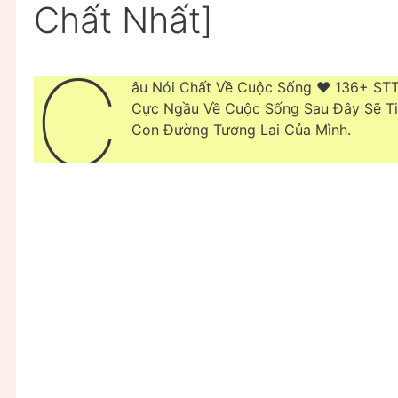
Chất Nhất]
C
âu Nói Chất Về Cuộc Sống ❤️ 136+ ST
Cực Ngầu Về Cuộc Sống Sau Đây Sẽ T
Con Đường Tương Lai Của Mình.