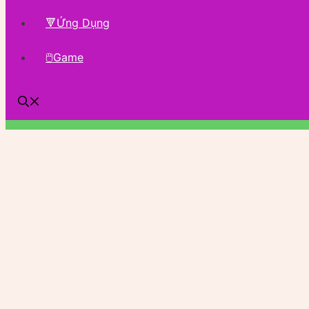
🔻Ứng Dụng
🖱Game