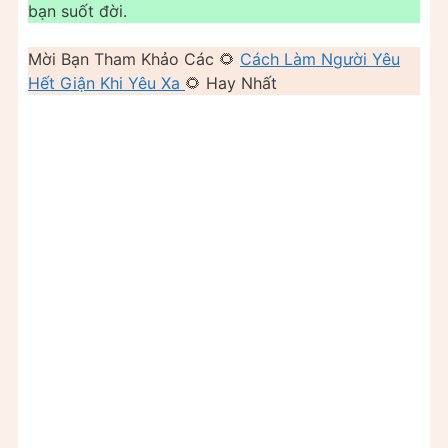
bạn suốt đời.
Mời Bạn Tham Khảo Các 🌻
Cách Làm Người Yêu
Hết Giận Khi Yêu Xa
🌻 Hay Nhất