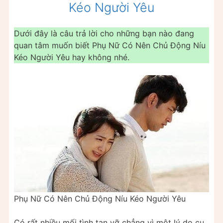
Kéo Người Yêu
Dưới đây là câu trả lời cho những bạn nào đang
quan tâm muốn biết Phụ Nữ Có Nên Chủ Động Níu
Kéo Người Yêu hay không nhé.
Phụ Nữ Có Nên Chủ Động Níu Kéo Người Yêu
Có rất nhiều mối tình tan vỡ chẳng vì một lý do cụ