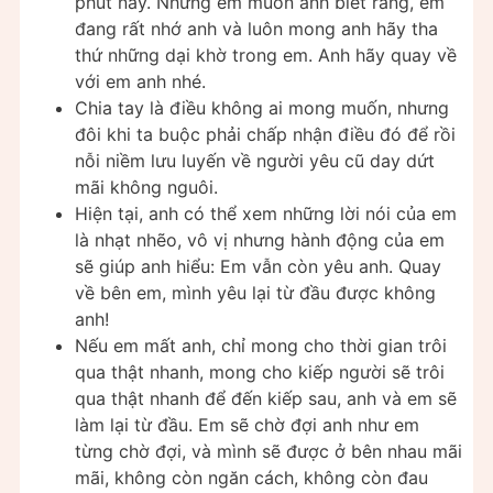
phút này. Nhưng em muốn anh biết rằng, em
đang rất nhớ anh và luôn mong anh hãy tha
thứ những dại khờ trong em. Anh hãy quay về
với em anh nhé.
Chia tay là điều không ai mong muốn, nhưng
đôi khi ta buộc phải chấp nhận điều đó để rồi
nỗi niềm lưu luyến về người yêu cũ day dứt
mãi không nguôi.
Hiện tại, anh có thể xem những lời nói của em
là nhạt nhẽo, vô vị nhưng hành động của em
sẽ giúp anh hiểu: Em vẫn còn yêu anh. Quay
về bên em, mình yêu lại từ đầu được không
anh!
Nếu em mất anh, chỉ mong cho thời gian trôi
qua thật nhanh, mong cho kiếp người sẽ trôi
qua thật nhanh để đến kiếp sau, anh và em sẽ
làm lại từ đầu. Em sẽ chờ đợi anh như em
từng chờ đợi, và mình sẽ được ở bên nhau mãi
mãi, không còn ngăn cách, không còn đau