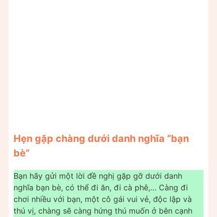
Hẹn gặp chàng dưới danh nghĩa “bạn
bè”
Bạn hãy gửi một lời đề nghị gặp gỡ dưới danh
nghĩa bạn bè, có thể đi ăn, đi cà phê,… Càng đi
chơi nhiều với bạn, một cô gái vui vẻ, độc lập và
thú vị, chàng sẽ càng hứng thú muốn ở bên cạnh