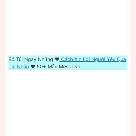
Bỏ Túi Ngay Những ❤️️
Cách Xin Lỗi Người Yêu Qua
Tin Nhắn
❤️️ 50+ Mẫu Mess Dài