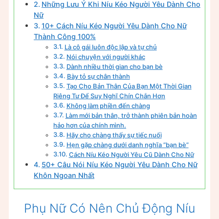
Những Lưu Ý Khi Níu Kéo Người Yêu Dành Cho
Nữ
10+ Cách Níu Kéo Người Yêu Dành Cho Nữ
Thành Công 100%
Là cô gái luôn độc lập và tự chủ
Nói chuyện với người khác
Dành nhiều thời gian cho bạn bè
Bày tỏ sự chân thành
Tạo Cho Bản Thân Của Bạn Một Thời Gian
Riêng Tư Để Suy Nghĩ Chín Chắn Hơn
Không làm phiền đến chàng
Làm mới bản thân, trở thành phiên bản hoàn
hảo hơn của chính mình.
Hãy cho chàng thấy sự tiếc nuối
Hẹn gặp chàng dưới danh nghĩa “bạn bè”
Cách Níu Kéo Người Yêu Cũ Dành Cho Nữ
50+ Câu Nói Níu Kéo Người Yêu Dành Cho Nữ
Khôn Ngoan Nhất
Phụ Nữ Có Nên Chủ Động Níu