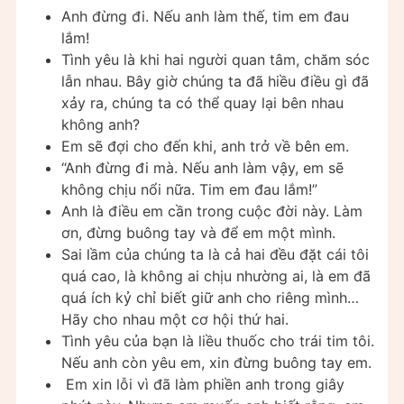
Anh đừng đi. Nếu anh làm thế, tim em đau
lắm!
Tình yêu là khi hai người quan tâm, chăm sóc
lẫn nhau. Bây giờ chúng ta đã hiều điều gì đã
xảy ra, chúng ta có thể quay lại bên nhau
không anh?
Em sẽ đợi cho đến khi, anh trở về bên em.
“Anh đừng đi mà. Nếu anh làm vậy, em sẽ
không chịu nổi nữa. Tim em đau lắm!”
Anh là điều em cần trong cuộc đời này. Làm
ơn, đừng buông tay và để em một mình.
Sai lầm của chúng ta là cả hai đều đặt cái tôi
quá cao, là không ai chịu nhường ai, là em đã
quá ích kỷ chỉ biết giữ anh cho riêng mình…
Hãy cho nhau một cơ hội thứ hai.
Tình yêu của bạn là liều thuốc cho trái tim tôi.
Nếu anh còn yêu em, xin đừng buông tay em.
Em xin lỗi vì đã làm phiền anh trong giây