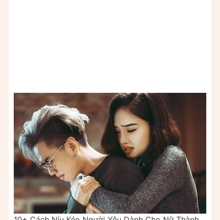
10+ Cách Níu Kéo Người Yêu Dành Cho Nữ Thành