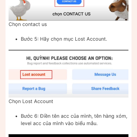
Chọn contact us
Bước 5: Hãy chọn mục Lost Account.
Chọn Lost Account
Bước 6: Điền tên acc của mình, tên hàng xóm,
level acc của mình vào biểu mẫu.