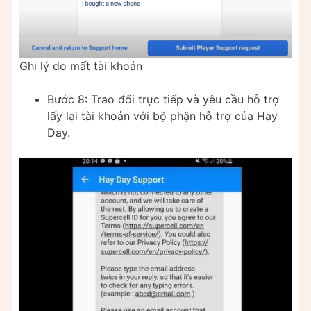
Ghi lý do mất tài khoản
Bước 8: Trao đổi trực tiếp và yêu cầu hỗ trợ
lấy lại tài khoản với bộ phận hỗ trợ của Hay
Day.