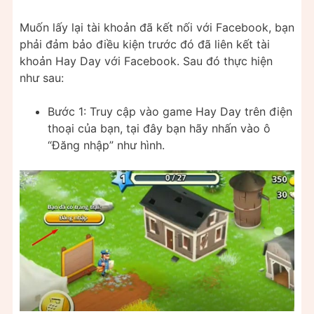
Muốn lấy lại tài khoản đã kết nối với Facebook, bạn
phải đảm bảo điều kiện trước đó đã liên kết tài
khoản Hay Day với Facebook. Sau đó thực hiện
như sau:
Bước 1: Truy cập vào game Hay Day trên điện
thoại của bạn, tại đây bạn hãy nhấn vào ô
“Đăng nhập” như hình.