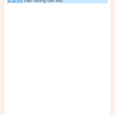
SCR.VN
theo hướng dẫn sau: