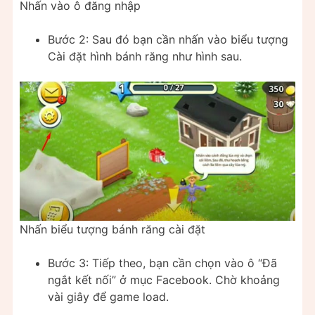
Nhấn vào ô đăng nhập
Bước 2: Sau đó bạn cần nhấn vào biểu tượng
Cài đặt hình bánh răng như hình sau.
Nhấn biểu tượng bánh răng cài đặt
Bước 3: Tiếp theo, bạn cần chọn vào ô “Đã
ngắt kết nối” ở mục Facebook. Chờ khoảng
vài giây để game load.