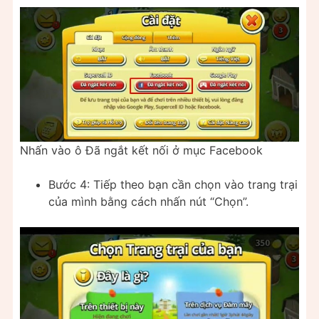
Nhấn vào ô Đã ngắt kết nối ở mục Facebook
Bước 4: Tiếp theo bạn cần chọn vào trang trại
của mình bằng cách nhấn nút “Chọn”.