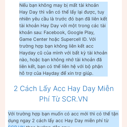
Nếu bạn không may bị mất tài khoản
Hay Day thì vẫn có thể lấy lại được, tuy
nhiên yêu cầu là trước đó bạn đã liên kết
tài khoản Hay Day với một trong các tài
khoản sau: Facebook, Google Play,
Game Center hoặc Supercell ID. Với
trường hợp bạn không liên kết acc
Hayday cũ của mình với bất kỳ tài khoản
nào, hoặc bạn không nhớ tài khoản đã
liên kết, bạn có thể liên hệ với bộ phận
hỗ trợ của Hayday để xin trợ giúp.
2 Cách Lấy Acc Hay Day Miễn
Phí Từ SCR.VN
Với trường hợp bạn muốn có acc mới thì có thể tận
dụng ngay 2 cách lấy acc Hay Day miễn phí từ