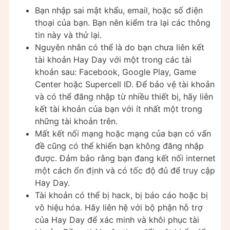
Bạn nhập sai mật khẩu, email, hoặc số điện
thoại của bạn. Bạn nên kiểm tra lại các thông
tin này và thử lại.
Nguyên nhân có thể là do bạn chưa liên kết
tài khoản Hay Day với một trong các tài
khoản sau: Facebook, Google Play, Game
Center hoặc Supercell ID. Để bảo vệ tài khoản
và có thể đăng nhập từ nhiều thiết bị, hãy liên
kết tài khoản của bạn với ít nhất một trong
những tài khoản trên.
Mất kết nối mạng hoặc mạng của bạn có vấn
đề cũng có thể khiến bạn không đăng nhập
được. Đảm bảo rằng bạn đang kết nối internet
một cách ổn định và có tốc độ đủ để truy cập
Hay Day.
Tài khoản có thể bị hack, bị báo cáo hoặc bị
vô hiệu hóa. Hãy liên hệ với bộ phận hỗ trợ
của Hay Day để xác minh và khôi phục tài