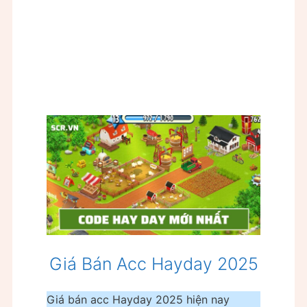
Giá Bán Acc Hayday 2025
Giá bán acc Hayday 2025 hiện nay