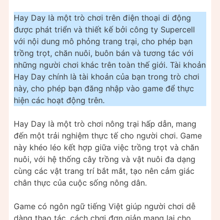
Hay Day là một trò chơi trên điện thoại di động
được phát triển và thiết kế bởi công ty Supercell
với nội dung mô phỏng trang trại, cho phép bạn
trồng trọt, chăn nuôi, buôn bán và tương tác với
những người chơi khác trên toàn thế giới. Tài khoản
Hay Day chính là tài khoản của bạn trong trò chơi
này, cho phép bạn đăng nhập vào game để thực
hiện các hoạt động trên.
Hay Day là một trò chơi nông trại hấp dẫn, mang
đến một trải nghiệm thực tế cho người chơi. Game
này khéo léo kết hợp giữa việc trồng trọt và chăn
nuôi, với hệ thống cây trồng và vật nuôi đa dạng
cùng các vật trang trí bắt mắt, tạo nên cảm giác
chân thực của cuộc sống nông dân.
Game có ngôn ngữ tiếng Việt giúp người chơi dễ
dàng thao tác, cách chơi đơn giản mang lại cho