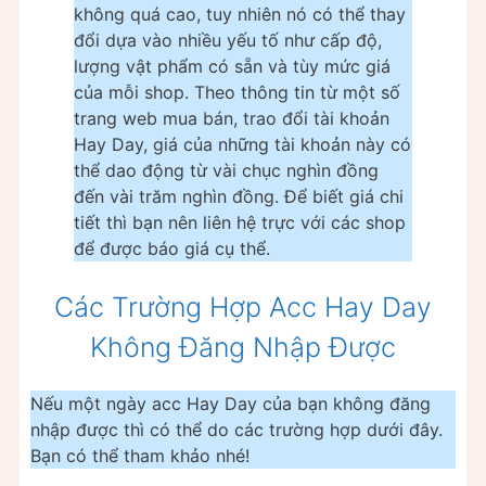
không quá cao, tuy nhiên nó có thể thay
đổi dựa vào nhiều yếu tố như cấp độ,
lượng vật phẩm có sẵn và tùy mức giá
của mỗi shop. Theo thông tin từ một số
trang web mua bán, trao đổi tài khoản
Hay Day, giá của những tài khoản này có
thể dao động từ vài chục nghìn đồng
đến vài trăm nghìn đồng. Để biết giá chi
tiết thì bạn nên liên hệ trực với các shop
để được báo giá cụ thể.
Các Trường Hợp Acc Hay Day
Không Đăng Nhập Được
Nếu một ngày acc Hay Day của bạn không đăng
nhập được thì có thể do các trường hợp dưới đây.
Bạn có thể tham khảo nhé!