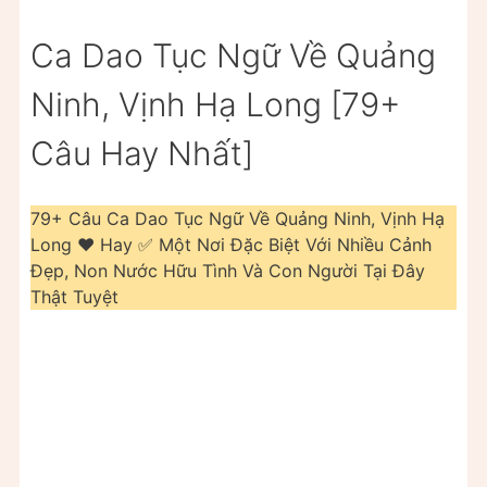
Ca Dao Tục Ngữ Về Quảng
Ninh, Vịnh Hạ Long [79+
Câu Hay Nhất]
79+ Câu Ca Dao Tục Ngữ Về Quảng Ninh, Vịnh Hạ
Long ❤️️ Hay ✅ Một Nơi Đặc Biệt Với Nhiều Cảnh
Đẹp, Non Nước Hữu Tình Và Con Người Tại Đây
Thật Tuyệt