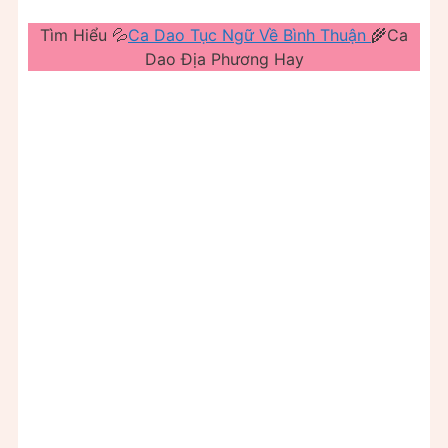
Tìm Hiểu 💦
Ca Dao Tục Ngữ Về Bình Thuận
🌾Ca
Dao Địa Phương Hay