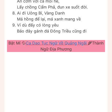
Ăn cơm với cá mòi he,
Lấy chồng Cẩm Phả, đun xe suốt đời.
Ai đi Uông Bí, Vàng Danh
Má hồng để lại, má xanh mang về
Ví dù đấy có lòng yêu
Bảo đây gánh đá Đông Triều cũng đi
Bật Mí 💦
Ca Dao Tục Ngữ Về Quảng Ngãi
🌾Thành
Ngữ Địa Phương