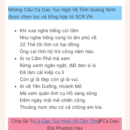
Những Câu Ca Dao Tục Ngữ Về Tỉnh Quảng Ninh
được chọn lọc và tổng hợp từ SCR.VN
Khi xưa nghe tiếng còi tầm
Như nghe tiếng vọng từ âm phủ về.
32 Thẻ tôi lĩnh có hai đồng
Ông cai lĩnh hộ trừ công năm hào.
Ai ra Cẩm Phả mà xem
Rừng xanh ngăn ngắt, đất đen sì sì
Đã làm cái kiếp cu li
Còn gì là đẹp còn gì là vui.
Ai về Yên Dưỡng, Hoành Mô
Mà xem quân lính cụ Hồ sang sông
Đêm ngày mải mê chiến công
Thoáng nom như có cả chồng em kia.
Chia Sẻ 💦
Ca Dao Tục Ngữ Về Cần Thơ
🌾Ca Dao
Địa Phương Hay