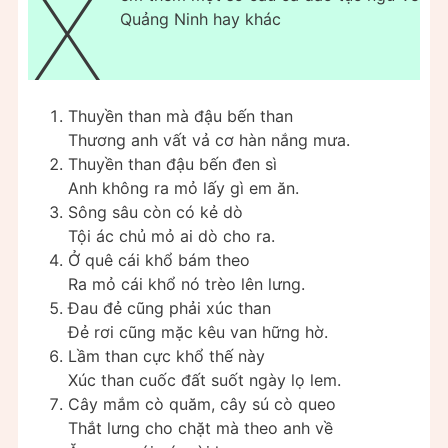
X
Quảng Ninh hay khác
Thuyền than mà đậu bến than
Thương anh vất vả cơ hàn nắng mưa.
Thuyền than đậu bến đen sì
Anh không ra mỏ lấy gì em ăn.
Sông sâu còn có kẻ dò
Tội ác chủ mỏ ai dò cho ra.
Ở quê cái khổ bám theo
Ra mỏ cái khổ nó trèo lên lưng.
Đau đẻ cũng phải xúc than
Đẻ rơi cũng mặc kêu van hững hờ.
Lầm than cực khổ thế này
Xúc than cuốc đất suốt ngày lọ lem.
Cây mắm cò quăm, cây sú cò queo
Thắt lưng cho chặt mà theo anh về