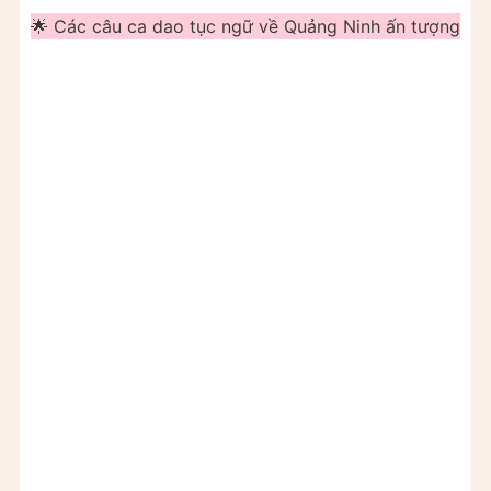
🌟 Các câu ca dao tục ngữ về Quảng Ninh ấn tượng