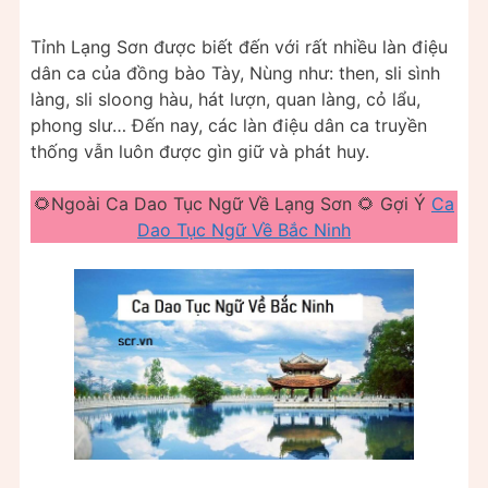
Tỉnh Lạng Sơn được biết đến với rất nhiều làn điệu
dân ca của đồng bào Tày, Nùng như: then, sli sình
làng, sli sloong hàu, hát lượn, quan làng, cỏ lẩu,
phong slư… Đến nay, các làn điệu dân ca truyền
thống vẫn luôn được gìn giữ và phát huy.
🌻Ngoài Ca Dao Tục Ngữ Về Lạng Sơn 🌻 Gợi Ý
Ca
Dao Tục Ngữ Về Bắc Ninh