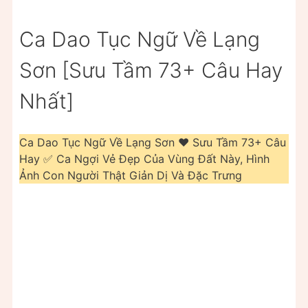
Ca Dao Tục Ngữ Về Lạng
Sơn [Sưu Tầm 73+ Câu Hay
Nhất]
Ca Dao Tục Ngữ Về Lạng Sơn ❤️️ Sưu Tầm 73+ Câu
Hay ✅ Ca Ngợi Vẻ Đẹp Của Vùng Đất Này, Hình
Ảnh Con Người Thật Giản Dị Và Đặc Trưng