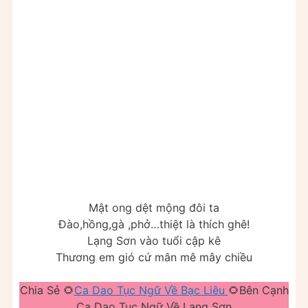
Mật ong dệt mộng đôi ta
Đào,hồng,gà ,phở…thiệt là thích ghê!
Lạng Sơn vào tuổi cập kê
Thương em gió cứ mân mê mây chiều
Chia Sẻ 🌻
Ca Dao Tục Ngữ Về Bạc Liêu
🌻Bên Cạnh
Ca Dao Tục Ngữ Về Lạng Sơn