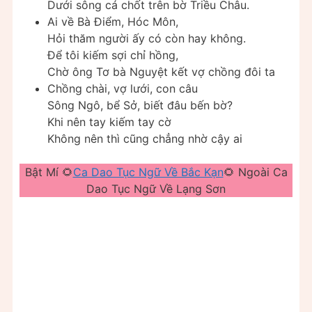
Dưới sông cá chốt trên bờ Triều Châu.
Ai về Bà Điểm, Hóc Môn,
Hỏi thăm người ấy có còn hay không.
Để tôi kiếm sợi chỉ hồng,
Chờ ông Tơ bà Nguyệt kết vợ chồng đôi ta
Chồng chài, vợ lưới, con câu
Sông Ngô, bể Sở, biết đâu bến bờ?
Khi nên tay kiếm tay cờ
Không nên thì cũng chẳng nhờ cậy ai
Bật Mí 🌻
Ca Dao Tục Ngữ Về Bắc Kạn
🌻 Ngoài Ca
Dao Tục Ngữ Về Lạng Sơn