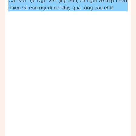
Ca Dao Tục Ngữ Về Lạng Sơn, ca ngợi vẻ đẹp thiên
nhiên và con người nơi đây qua từng câu chữ