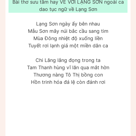
Bài thơ sưu tầm hay VỀ VỚI LẠNG SƠN ngoài ca
dao tục ngữ về Lạng Sơn
Lạng Sơn ngày ấy bên nhau
Mẫu Sơn mây núi bắc cầu sang tim
Mùa Đông nhiệt độ xuống liền
Tuyết rơi lạnh giá một miền dân ca
Chi Lăng lắng đọng trong ta
Tam Thanh hùng vĩ lăn qua mắt hờn
Thương nàng Tô Thị bồng con
Hồn trinh hóa đá lệ còn đánh rơi