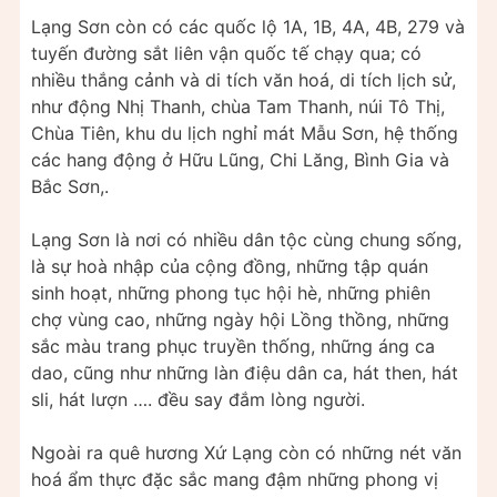
Lạng Sơn còn có các quốc lộ 1A, 1B, 4A, 4B, 279 và
tuyến đường sắt liên vận quốc tế chạy qua; có
nhiều thắng cảnh và di tích văn hoá, di tích lịch sử,
như động Nhị Thanh, chùa Tam Thanh, núi Tô Thị,
Chùa Tiên, khu du lịch nghỉ mát Mẫu Sơn, hệ thống
các hang động ở Hữu Lũng, Chi Lăng, Bình Gia và
Bắc Sơn,.
Lạng Sơn là nơi có nhiều dân tộc cùng chung sống,
là sự hoà nhập của cộng đồng, những tập quán
sinh hoạt, những phong tục hội hè, những phiên
chợ vùng cao, những ngày hội Lồng thồng, những
sắc màu trang phục truyền thống, những áng ca
dao, cũng như những làn điệu dân ca, hát then, hát
sli, hát lượn …. đều say đắm lòng người.
Ngoài ra quê hương Xứ Lạng còn có những nét văn
hoá ẩm thực đặc sắc mang đậm những phong vị