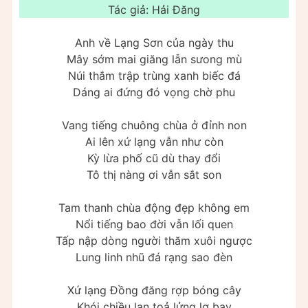
Tác giả: Hải Đăng
Anh về Lạng Sơn của ngày thu
Mây sớm mai giăng lẫn sưong mù
Núi thắm trập trùng xanh biếc đá
Dáng ai đứng đó vọng chờ phu
Vang tiếng chuông chùa ở đỉnh non
Ai lên xứ lạng vẫn như còn
Kỳ lừa phố cũ dù thay đổi
Tô thị nàng ơi vẫn sắt son
Tam thanh chùa động đẹp không em
Nổi tiếng bao đời vẫn lối quen
Tấp nập dòng người thăm xuôi ngược
Lung linh nhũ đá rạng sao đèn
Xứ lạng Đồng đăng rợp bóng cây
Khói chiều lan toả lửng lơ bay