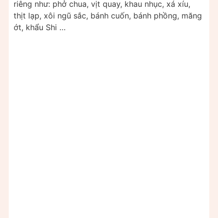
riêng như: phở chua, vịt quay, khau nhục, xá xíu,
thịt lạp, xôi ngũ sắc, bánh cuốn, bánh phồng, măng
ớt, khẩu Shi …