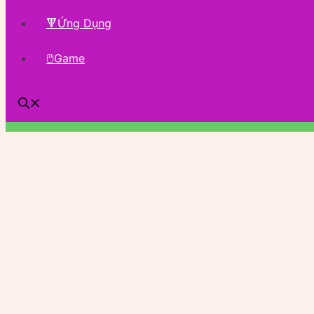
🔻Ứng Dụng
🖱Game