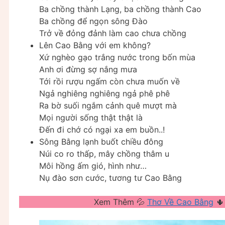
Ba chồng thành Lạng, ba chồng thành Cao
Ba chồng để ngọn sông Đào
Trở về đỏng đảnh làm cao chưa chồng
Lên Cao Bằng với em không?
Xứ nghèo gạo trắng nước trong bốn mùa
Anh ơi đừng sợ nắng mưa
Tới rồi rượu ngấm còn chưa muốn về
Ngả nghiêng nghiêng ngả phê phê
Ra bờ suối ngắm cảnh quê mượt mà
Mọi người sống thật thật là
Đến đi chớ có ngại xa em buồn..!
Sông Bằng lạnh buốt chiều đông
Núi co ro thấp, mây chồng thâm u
Môi hồng ấm gió, hình như…
Nụ đào sơn cước, tương tư Cao Bằng
Xem Thêm 💦
Thơ Về Cao Bằng
🌵