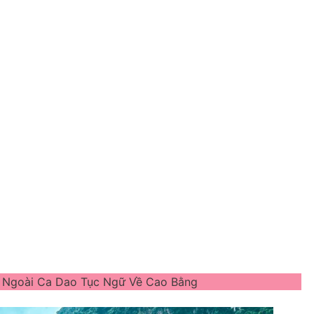
 Ngoài Ca Dao Tục Ngữ Về Cao Bằng