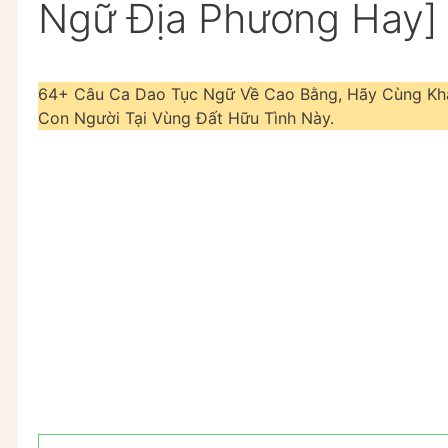
Ngữ Địa Phương Hay]
64+ Câu Ca Dao Tục Ngữ Về Cao Bằng, Hãy Cùng Khá
Con Người Tại Vùng Đất Hữu Tình Này.