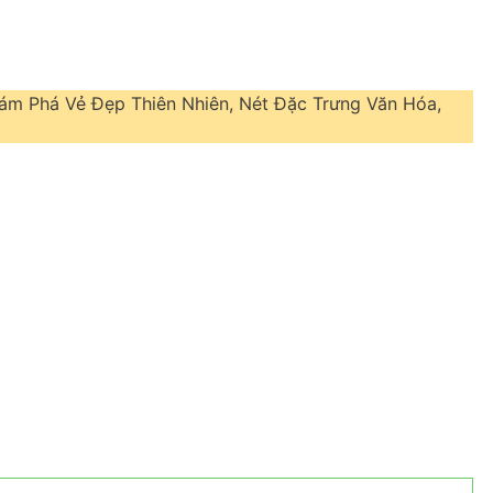
m Phá Vẻ Đẹp Thiên Nhiên, Nét Đặc Trưng Văn Hóa,