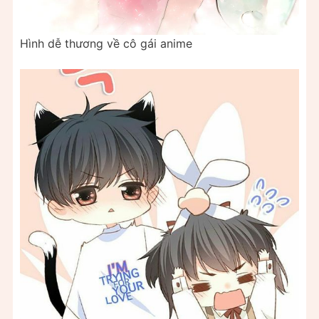
Hình dễ thương về cô gái anime