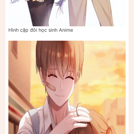
Hình cặp đôi học sinh Anime