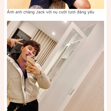
Ảnh anh chàng Jack với nụ cười tươi đáng yêu