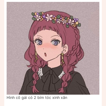
Hình cô gái có 2 bím tóc xinh xắn