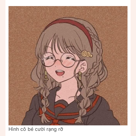
Hình cô bé cười rạng rỡ