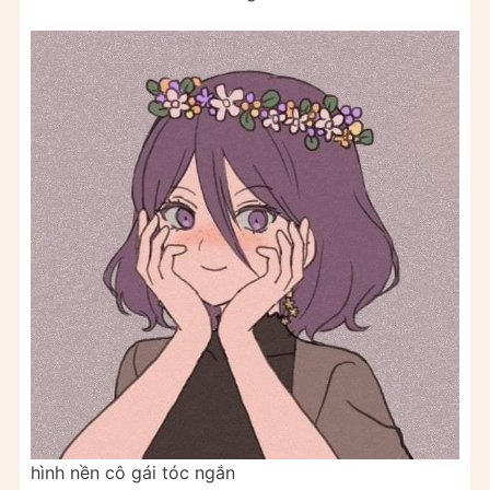
hình nền cô gái tóc ngắn