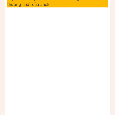
thương nhất của Jack.