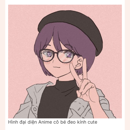
Hình đại diện Anime cô bé đeo kính cute