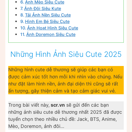
Ảnh Mèo Siêu Cute
Ảnh Đôi Siêu Kute
Tải Ảnh Nền Siêu Cute
Hình Em Bé Siêu Cute
Ảnh Hoạt Hình Siêu Cute
Ảnh Doremon Siêu Cute
Những Hình Ảnh Siêu Cute 2025
Những hình cute dễ thương sẽ giúp các bạn có
được cảm xúc tốt hơn mỗi khi nhìn vào chúng. Nếu
như đặt làm hình nền, ảnh đại diện thì cũng sẽ rất
ấn tượng, gây thiện cảm và tạo cảm giác vui vẻ.
Trong bài viết này,
scr.vn
sẽ gửi đến các bạn
những ảnh siêu cute dễ thương nhất 2025 đã được
tuyển chọn theo nhiều chủ đề: Jack, BTS, Anime,
Mèo, Doremon, ảnh đôi…