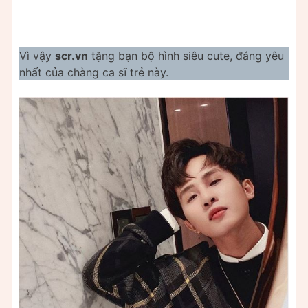
Vì vậy
scr.vn
tặng bạn bộ hình siêu cute, đáng yêu
nhất của chàng ca sĩ trẻ này.