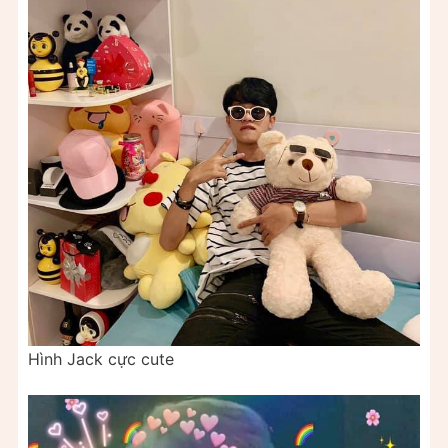
Hình Jack cực cute