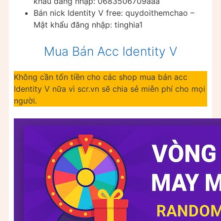
khẩu đăng nhập: 0683506709aaa
Bán nick Identity V free: quydoithemchao –
Mật khẩu đăng nhập: tinghia1
Mua Bán Acc Identity V
Không cần tốn tiền cho các shop mua bán acc
Identity V nữa vì scr.vn sẽ chia sẻ miễn phí cho mọi
người.