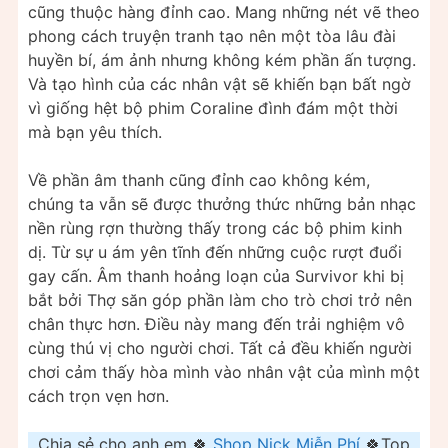
cũng thuộc hàng đỉnh cao. Mang những nét vẽ theo
phong cách truyện tranh tạo nên một tòa lâu đài
huyền bí, ám ảnh nhưng không kém phần ấn tượng.
Và tạo hình của các nhân vật sẽ khiến bạn bất ngờ
vì giống hệt bộ phim Coraline đình đám một thời
mà bạn yêu thích.
Về phần âm thanh cũng đỉnh cao không kém,
chúng ta vẫn sẽ được thưởng thức những bản nhạc
nền rùng rợn thường thấy trong các bộ phim kinh
dị. Từ sự u ám yên tĩnh đến những cuộc rượt đuổi
gay cấn. Âm thanh hoảng loạn của Survivor khi bị
bắt bởi Thợ săn góp phần làm cho trò chơi trở nên
chân thực hơn. Điều này mang đến trải nghiệm vô
cùng thú vị cho người chơi. Tất cả đều khiến người
chơi cảm thấy hòa mình vào nhân vật của mình một
cách trọn vẹn hơn.
Chia sẻ cho anh em 🍀
Shop Nick Miễn Phí
🍀Top