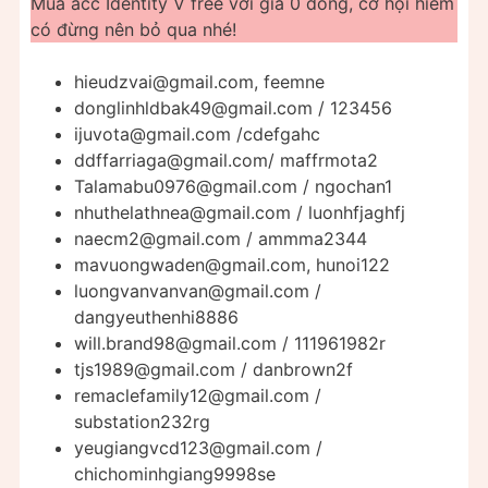
Mua acc Identity V free với giá 0 đồng, cơ hội hiếm
có đừng nên bỏ qua nhé!
hieudzvai@gmail.com
, feemne
donglinhldbak49@gmail.com
/ 123456
ijuvota@gmail.com
/cdefgahc
ddffarriaga@gmail.com
/ maffrmota2
Talamabu0976@gmail.com
/ ngochan1
nhuthelathnea@gmail.com
/ luonhfjaghfj
naecm2@gmail.com
/ ammma2344
mavuongwaden@gmail.com
, hunoi122
luongvanvanvan@gmail.com
/
dangyeuthenhi8886
will.brand98@gmail.com
/ 111961982r
tjs1989@gmail.com
/ danbrown2f
remaclefamily12@gmail.com
/
substation232rg
yeugiangvcd123@gmail.com
/
chichominhgiang9998se