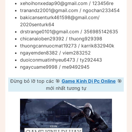
xehoihonxedap90@gmail.com
/ 123456re
tranandz2001@gmail.com
/ ngochan233454
bakicansenturk461598@gmail.com
/
2020senturk64
drstrange0101@gmail.com
/ 356985142635
chicanaioben29392 / thuong929398
thuongcannuocmat19273 / karrik832940k
ngayemden8382 / viem283252
duoiconmuatinhyeu6473 / ty292443
ngaycuame9998 / me9492945
Đừng bỏ lỡ top các 🎯
Game Kinh Dị Pc Online
🎯
mới nhất tương tự