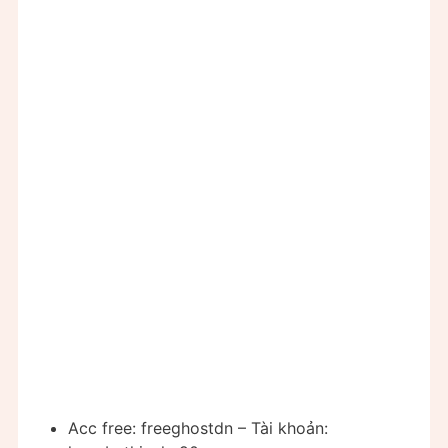
Acc free: freeghostdn – Tài khoản: