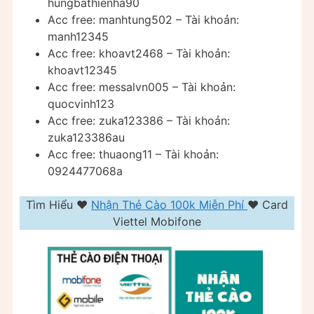
hungbathienha90
Acc free: manhtung502 – Tài khoản:
manh12345
Acc free: khoavt2468 – Tài khoản:
khoavt12345
Acc free: messalvn005 – Tài khoản:
quocvinh123
Acc free: zuka123386 – Tài khoản:
zuka123386au
Acc free: thuaong11 – Tài khoản:
0924477068a
Tìm Hiểu ❤️️
Nhận Thẻ Cào 100k Miễn Phí
❤️ Card
Viettel Mobifone