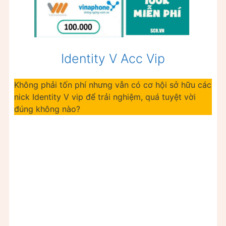
Identity V Acc Vip
Không phải tốn phí nhưng vẫn có cơ hội sở hữu các
nick Identity V vip để trải nghiệm, quá tuyệt vời
đúng không nào?