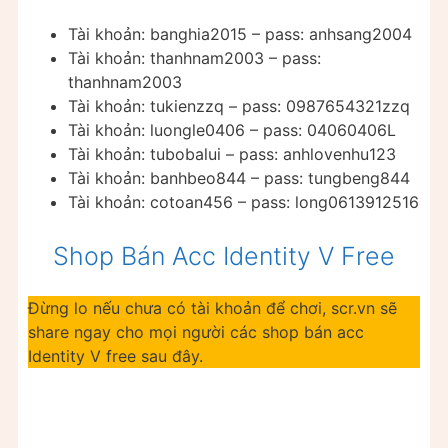
Tài khoản: banghia2015 – pass: anhsang2004
Tài khoản: thanhnam2003 – pass:
thanhnam2003
Tài khoản: tukienzzq – pass: 0987654321zzq
Tài khoản: luongle0406 – pass: 04060406L
Tài khoản: tubobalui – pass: anhlovenhu123
Tài khoản: banhbeo844 – pass: tungbeng844
Tài khoản: cotoan456 – pass: long0613912516
Shop Bán Acc Identity V Free
Đừng lo nếu chưa có tài khoản để chơi, scr.vn sẽ
share ngay cho mọi người các shop bán acc
Identity V free sau đây.