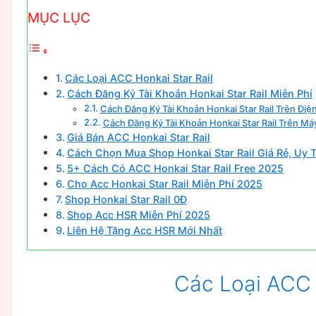
MỤC LỤC
Các Loại ACC Honkai Star Rail
Cách Đăng Ký Tài Khoản Honkai Star Rail Miễn Phí
Cách Đăng Ký Tài Khoản Honkai Star Rail Trên Điệ
Cách Đăng Ký Tài Khoản Honkai Star Rail Trên Má
Giá Bán ACC Honkai Star Rail
Cách Chọn Mua Shop Honkai Star Rail Giá Rẻ, Uy T
5+ Cách Có ACC Honkai Star Rail Free 2025
Cho Acc Honkai Star Rail Miễn Phí 2025
Shop Honkai Star Rail 0Đ
Shop Acc HSR Miễn Phí 2025
Liên Hệ Tặng Acc HSR Mới Nhất
Các Loại ACC 