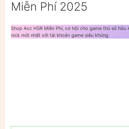
Miễn Phí 2025
Shop Acc HSR Miễn Phí, cơ hội cho game thủ sở hữu A
nick mới nhất với tài khoản game siêu khủng.