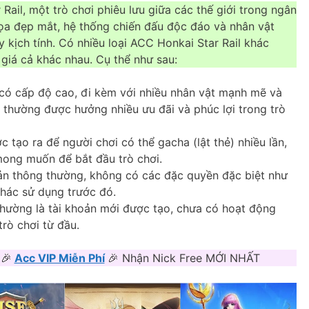
 Rail, một trò chơi phiêu lưu giữa các thế giới trong ngân
họa đẹp mắt, hệ thống chiến đấu độc đáo và nhân vật
 kịch tính. Có nhiều loại ACC Honkai Star Rail khác
 giá cả khác nhau. Cụ thể như sau:
 có cấp độ cao, đi kèm với nhiều nhân vật mạnh mẽ và
IP thường được hưởng nhiều ưu đãi và phúc lợi trong trò
c tạo ra để người chơi có thể gacha (lật thẻ) nhiều lần,
ong muốn để bắt đầu trò chơi.
oản thông thường, không có các đặc quyền đặc biệt như
khác sử dụng trước đó.
 thường là tài khoản mới được tạo, chưa có hoạt động
rò chơi từ đầu.
 🎉
Acc VIP Miễn Phí
🎉 Nhận Nick Free MỚI NHẤT