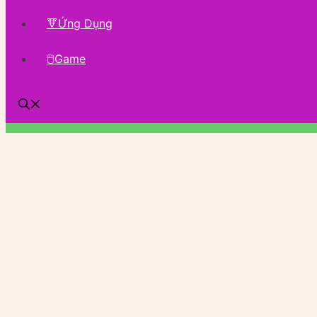
🔻Ứng Dụng
🖱Game