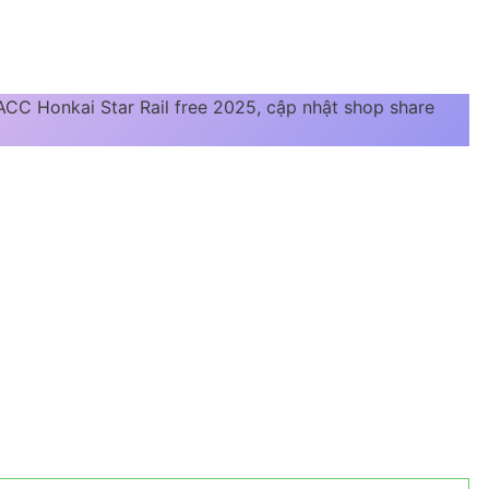
CC Honkai Star Rail free 2025, cập nhật shop share