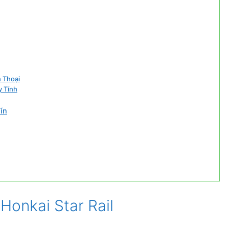
n Thoại
y Tính
ín
Honkai Star Rail