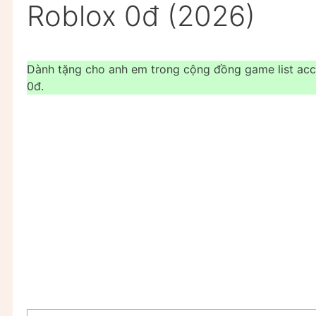
Roblox 0đ (2026)
Dành tặng cho anh em trong cộng đồng game list acc 
0đ.