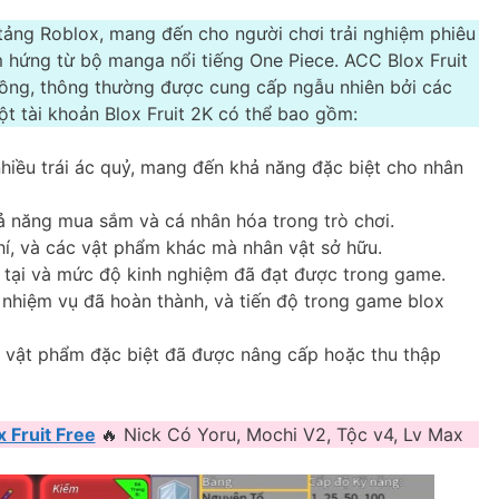
n tảng Roblox, mang đến cho người chơi trải nghiệm phiêu
m hứng từ bộ manga nổi tiếng One Piece. ACC Blox Fruit
 Đồng, thông thường được cung cấp ngẫu nhiên bởi các
 tài khoản Blox Fruit 2K có thể bao gồm:
 nhiều trái ác quỷ, mang đến khả năng đặc biệt cho nhân
ả năng mua sắm và cá nhân hóa trong trò chơi.
í, và các vật phẩm khác mà nhân vật sở hữu.
n tại và mức độ kinh nghiệm đã đạt được trong game.
 nhiệm vụ đã hoàn thành, và tiến độ trong game blox
c vật phẩm đặc biệt đã được nâng cấp hoặc thu thập
 Fruit Free
🔥 Nick Có Yoru, Mochi V2, Tộc v4, Lv Max