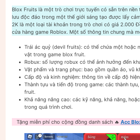
Blox Fruits là một trò chơi trực tuyến có sẵn trên nề
lưu độc đáo trong một thế giới sáng tạo được lấy cả
2K là một loại tài khoản trong trò chơi có giá 2.000
cửa hàng game Roblox. Một số thông tin chung mà một
Trái ác quỷ (devil fruits): có thể chứa một hoặc
vật trong game blox fruit.
Robux: số lượng robux có thể ảnh hưởng đến kh
Vật phẩm và trang phục: bao gồm quần áo, vũ kh
Cấp độ và kinh nghiệm: thông tin về cấp độ hiệ
Thành tựu và tiến độ trong game: các thành tựu,
fruit.
Khả năng nâng cao: các kỹ năng, khả năng, hoặ
trong quá trình chơi.
Tặng miễn phí cho cộng đồng danh sách 🔥
Acc Blox