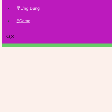
🔻Ứng Dụng
🖱Game