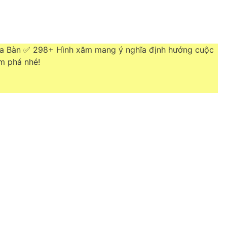
 La Bàn ✅ 298+ Hình xăm mang ý nghĩa định hướng cuộc
m phá nhé!