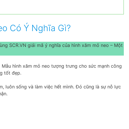
o Có Ý Nghĩa Gì?
Cùng SCR.VN giải mã ý nghĩa của hình xăm mỏ neo – Một
nh. Mẫu hình xăm mỏ neo tượng trưng cho sức mạnh công
g tốt đẹp.
, luôn sống và làm việc hết mình. Đó cũng là sự nỗ lực
hận.