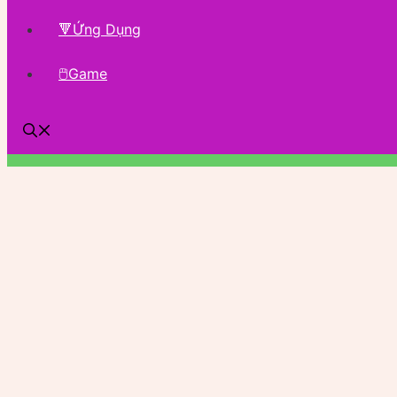
🔻Ứng Dụng
🖱Game