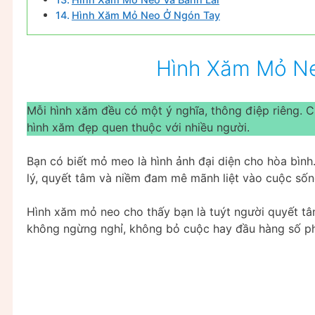
Hình Xăm Mỏ Neo Ở Ngón Tay
Hình Xăm Mỏ Ne
Mỗi hình xăm đều có một ý nghĩa, thông điệp riêng. 
hình xăm đẹp quen thuộc với nhiều người.
Bạn có biết mỏ meo là hình ảnh đại diện cho hòa bì
lý, quyết tâm và niềm đam mê mãnh liệt vào cuộc sốn
Hình xăm mỏ neo cho thấy bạn là tuýt người quyết tâm
không ngừng nghỉ, không bỏ cuộc hay đầu hàng số p