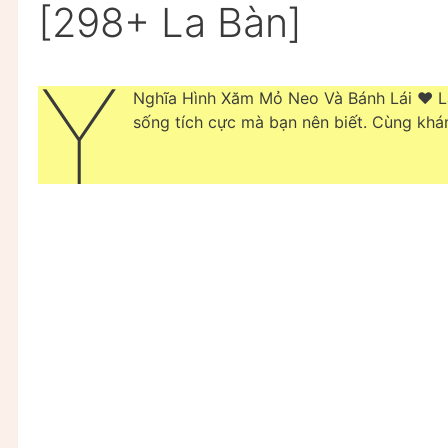
[298+ La Bàn]
Ý
Nghĩa Hình Xăm Mỏ Neo Và Bánh Lái ❤️️
sống tích cực mà bạn nên biết. Cùng khá