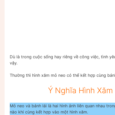
Dù là trong cuộc sống hay riêng về công việc, tình y
vậy.
Thường thì hình xăm mỏ neo có thể kết hợp cùng bánh 
Ý Nghĩa Hình Xăm
Mỏ neo và bánh lái là hai hình ảnh liên quan nhau tro
nào khi cùng kết hợp vào một hình xăm.