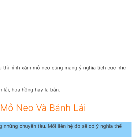
êu thì hình xăm mỏ neo cũng mang ý nghĩa tích cực như
lái, hoa hồng hay la bàn.
 Mỏ Neo Và Bánh Lái
ng những chuyến tàu. Mối liên hệ đó sẽ có ý nghĩa thế