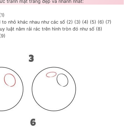
c tranh mặt trăng đẹp và nhanh nhất:
(1)
 to nhỏ khác nhau như các số (2) (3) (4) (5) (6) (7)
 luật nằm rải rác trên hình tròn đó như số (8)
(9)