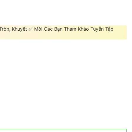
 Tròn, Khuyết ✅ Mời Các Bạn Tham Khảo Tuyển Tập