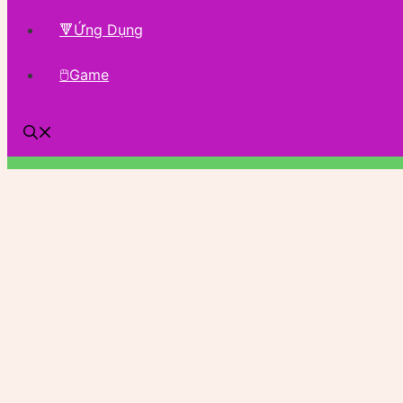
🔻Ứng Dụng
🖱Game