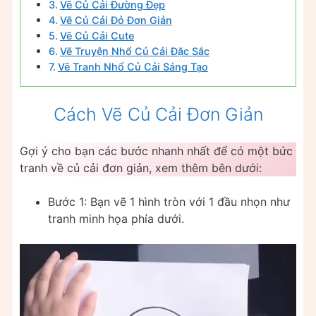
Vẽ Củ Cải Đường Đẹp
Vẽ Củ Cải Đỏ Đơn Giản
Vẽ Củ Cải Cute
Vẽ Truyện Nhổ Củ Cải Đặc Sắc
Vẽ Tranh Nhổ Củ Cải Sáng Tạo
Cách Vẽ Củ Cải Đơn Giản
Gợi ý cho bạn các bước nhanh nhất để có một bức
tranh về củ cải đơn giản, xem thêm bên dưới:
Bước 1: Bạn vẽ 1 hình tròn với 1 đầu nhọn như
tranh minh họa phía dưới.