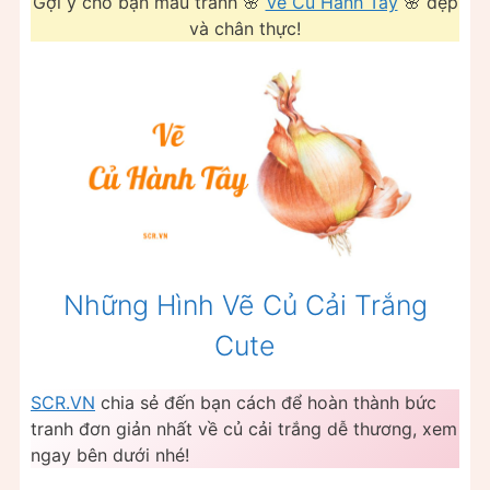
Gợi ý cho bạn mẫu tranh 🌸
Vẽ Củ Hành Tây
🌸 đẹp
và chân thực!
Những Hình Vẽ Củ Cải Trắng
Cute
SCR.VN
chia sẻ đến bạn cách để hoàn thành bức
tranh đơn giản nhất về củ cải trắng dễ thương, xem
ngay bên dưới nhé!