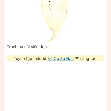
Tranh củ cải siêu đẹp
Tuyển tập mẫu 🌸
Vẽ Củ Su Hào
🌸 sáng tạo!