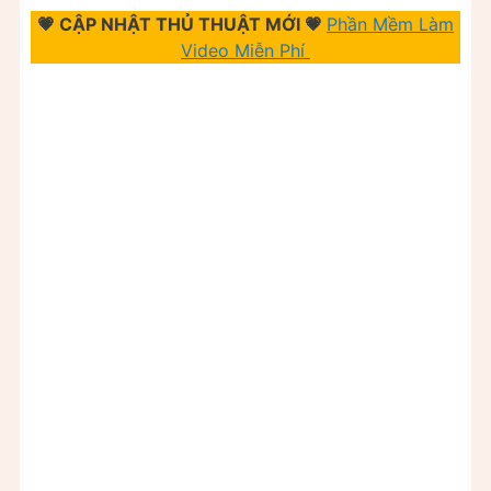
💗 CẬP NHẬT THỦ THUẬT MỚI 💗
Phần Mềm Làm
Video Miễn Phí