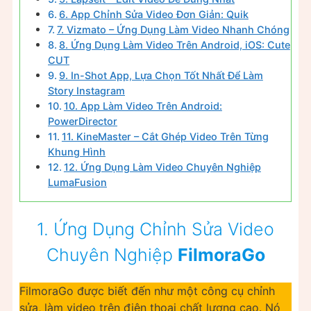
6. App Chỉnh Sửa Video Đơn Giản: Quik
7. Vizmato – Ứng Dụng Làm Video Nhanh Chóng
8. Ứng Dụng Làm Video Trên Android, iOS: Cute
CUT
9. In-Shot App, Lựa Chọn Tốt Nhất Để Làm
Story Instagram
10. App Làm Video Trên Android:
PowerDirector
11. KineMaster – Cắt Ghép Video Trên Từng
Khung Hình
12. Ứng Dụng Làm Video Chuyên Nghiệp
LumaFusion
1. Ứng Dụng Chỉnh Sửa Video
Chuyên Nghiệp
FilmoraGo
FilmoraGo được biết đến như một công cụ chỉnh
sửa, làm video trên điện thoại chất lượng cao. Nó