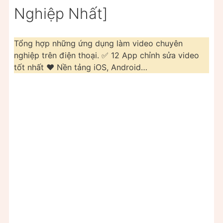
Nghiệp Nhất]
Tổng hợp những ứng dụng làm video chuyên
nghiệp trên điện thoại. ✅ 12 App chỉnh sửa video
tốt nhất ❤️ Nền tảng iOS, Android…