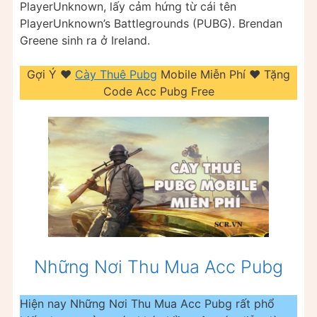
PlayerUnknown, lấy cảm hứng từ cái tên
PlayerUnknown’s Battlegrounds (PUBG). Brendan
Greene sinh ra ở Ireland.
Gợi Ý ❤️
Cày Thuê Pubg
Mobile Miễn Phí ❤️ Tặng
Code Acc Pubg Free
Những Nơi Thu Mua Acc Pubg
Hiện nay Những Nơi Thu Mua Acc Pubg rất phổ