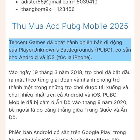
adister55@gmail.com-
5039410
thangbom9x – 123456
Thu Mua Acc Pubg Mobile 2025
Tencent Games đã phát hành phiên bản di động
của PlayerUnknown’s Battlegrounds (PUBG), có sẵn
cho Android và iOS (tức là iPhone).
Vào ngày 19 tháng 3 năm 2018, trò chơi đã bắt đầu
ra mắt theo từng giai đoạn và nhanh chóng trở
thành một trong những trò chơi được tải xuống và
chơi nhiều nhất trên cả Android và iOS. PUBG
Mobile đã bị cấm ở Ấn Độ vào tháng 9 năm 2020,
bề ngoài là do căng thẳng giữa Trung Quốc và Ấn
Độ.
Phiên bản Android có sẵn trên Google Play, trong
khi phiên bản iOS có trên Apple App Store. Nó