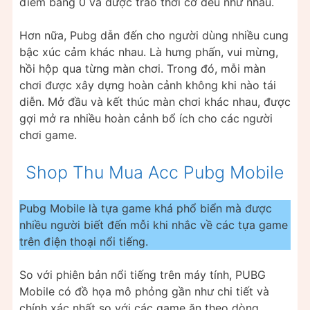
điểm bằng 0 và được trao thời cơ đều như nhau.
Hơn nữa, Pubg dẫn đến cho người dùng nhiều cung
bậc xúc cảm khác nhau. Là hưng phấn, vui mừng,
hồi hộp qua từng màn chơi. Trong đó, mỗi màn
chơi được xây dựng hoàn cảnh không khi nào tái
diễn. Mở đầu và kết thúc màn chơi khác nhau, được
gợi mở ra nhiều hoàn cảnh bổ ích cho các người
chơi game.
Shop Thu Mua Acc Pubg Mobile
Pubg Mobile là tựa game khá phổ biển mà được
nhiều người biết đến mỗi khi nhắc về các tựa game
trên điện thoại nổi tiếng.
So với phiên bản nổi tiếng trên máy tính, PUBG
Mobile có đồ họa mô phỏng gần như chi tiết và
chính xác nhất so với các game ăn theo dòng