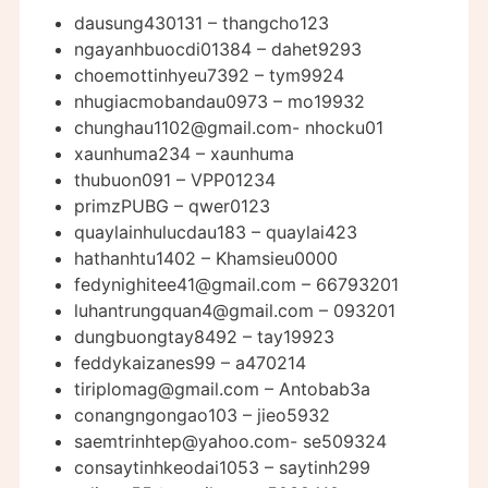
dausung430131 – thangcho123
ngayanhbuocdi01384 – dahet9293
choemottinhyeu7392 – tym9924
nhugiacmobandau0973 – mo19932
chunghau1102@gmail.com-
nhocku01
xaunhuma234 – xaunhuma
thubuon091 – VPP01234
primzPUBG – qwer0123
quaylainhulucdau183 – quaylai423
hathanhtu1402 – Khamsieu0000
fedynighitee41@gmail.com
– 66793201
luhantrungquan4@gmail.com
– 093201
dungbuongtay8492 – tay19923
feddykaizanes99 – a470214
tiriplomag@gmail.com
– Antobab3a
conangngongao103 – jieo5932
saemtrinhtep@yahoo.com-
se509324
consaytinhkeodai1053 – saytinh299