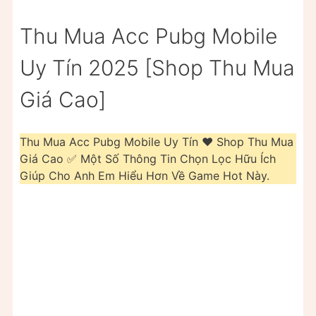
Thu Mua Acc Pubg Mobile
Uy Tín 2025 [Shop Thu Mua
Giá Cao]
Thu Mua Acc Pubg Mobile Uy Tín ❤️️ Shop Thu Mua
Giá Cao ✅ Một Số Thông Tin Chọn Lọc Hữu Ích
Giúp Cho Anh Em Hiểu Hơn Về Game Hot Này.