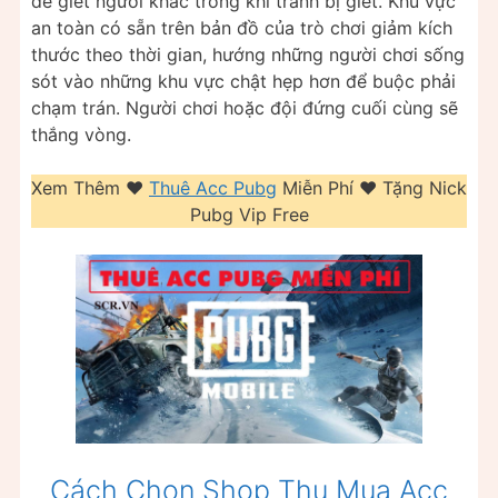
để giết người khác trong khi tránh bị giết. Khu vực
an toàn có sẵn trên bản đồ của trò chơi giảm kích
thước theo thời gian, hướng những người chơi sống
sót vào những khu vực chật hẹp hơn để buộc phải
chạm trán. Người chơi hoặc đội đứng cuối cùng sẽ
thắng vòng.
Xem Thêm ❤️️
Thuê Acc Pubg
Miễn Phí ❤️️ Tặng Nick
Pubg Vip Free
Cách Chọn Shop Thu Mua Acc