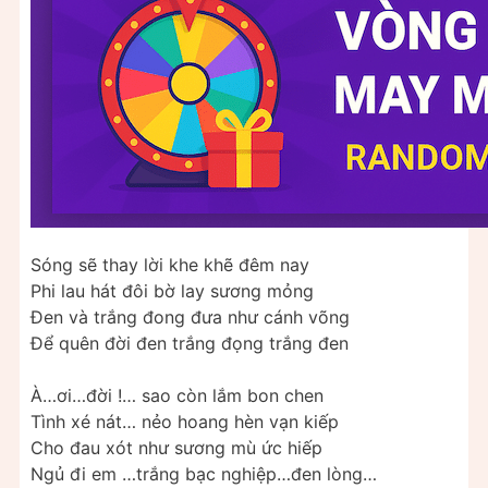
Sóng sẽ thay lời khe khẽ đêm nay
Phi lau hát đôi bờ lay sương mỏng
Đen và trắng đong đưa như cánh võng
Để quên đời đen trắng đọng trắng đen
À…ơi…đời !… sao còn lắm bon chen
Tình xé nát… nẻo hoang hèn vạn kiếp
Cho đau xót như sương mù ức hiếp
Ngủ đi em …trắng bạc nghiệp…đen lòng…