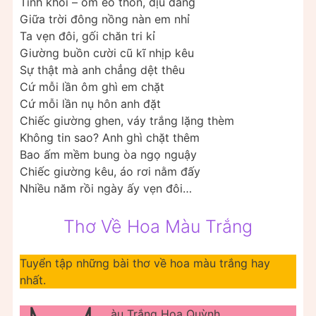
Tinh khôi – ôm eo thon, dịu dàng
Giữa trời đông nồng nàn em nhỉ
Ta vẹn đôi, gối chăn tri kỉ
Giường buồn cười cũ kĩ nhịp kêu
Sự thật mà anh chẳng dệt thêu
Cứ mỗi lần ôm ghì em chặt
Cứ mỗi lần nụ hôn anh đặt
Chiếc giường ghen, váy trắng lặng thèm
Không tin sao? Anh ghì chặt thêm
Bao ấm mềm bung òa ngọ nguậy
Chiếc giường kêu, áo rơi nằm đấy
Nhiều năm rồi ngày ấy vẹn đôi…
Thơ Về Hoa Màu Trắng
Tuyển tập những bài thơ về hoa màu trắng hay
nhất.
àu Trắng Hoa Quỳnh