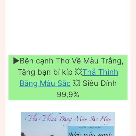
▶️Bên cạnh Thơ Về Màu Trắng,
Tặng bạn bí kíp 💥
Thả Thính
Bằng Màu Sắc
💥 Siêu Dính
99,9%