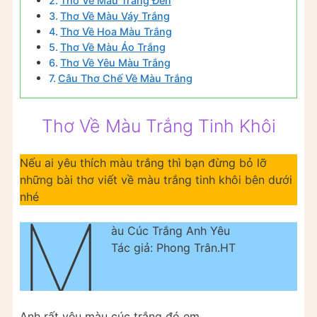
Thơ Về Màu Trắng Đen
Thơ Về Màu Váy Trắng
Thơ Về Hoa Màu Trắng
Thơ Về Màu Áo Trắng
Thơ Về Yêu Màu Trắng
Câu Thơ Chế Về Màu Trắng
Thơ Về Màu Trắng Tinh Khôi
Nếu ai yêu thích màu trắng thì bạn đừng bỏ lỡ
những bài thơ viết về màu trắng tinh khôi bên dưới
nhé
M
àu Cúc Trắng Anh Yêu
Tác giả: Phong Trân.HT
Anh rất yêu màu cúc trắng đó em