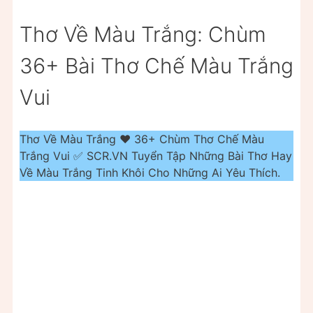
Thơ Về Màu Trắng: Chùm
36+ Bài Thơ Chế Màu Trắng
Vui
Thơ Về Màu Trắng ❤️️ 36+ Chùm Thơ Chế Màu
Trắng Vui ✅ SCR.VN Tuyển Tập Những Bài Thơ Hay
Về Màu Trắng Tinh Khôi Cho Những Ai Yêu Thích.