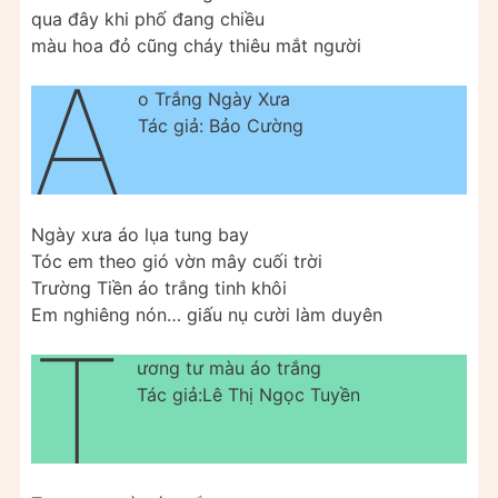
qua đây khi phố đang chiều
màu hoa đỏ cũng cháy thiêu mắt người
Á
o Trắng Ngày Xưa
Tác giả: Bảo Cường
Ngày xưa áo lụa tung bay
Tóc em theo gió vờn mây cuối trời
Trường Tiền áo trắng tinh khôi
Em nghiêng nón… giấu nụ cười làm duyên
T
ương tư màu áo trắng
Tác giả:Lê Thị Ngọc Tuyền