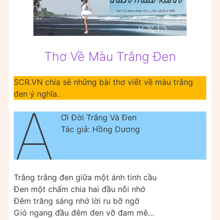
Thơ Về Màu Trắng Đen
SCR.VN chia sẻ những bài thơ viết về màu trắng
đen ý nghĩa.
Á
Ơi Đời Trắng Và Đen
Tác giả: Hồng Dương
Trắng trắng đen giữa một ánh tinh cầu
Đen một chấm chia hai đầu nỗi nhớ
Đêm trăng sáng nhớ lời ru bỡ ngỡ
Gió ngang đầu đêm đen vỡ đam mê…