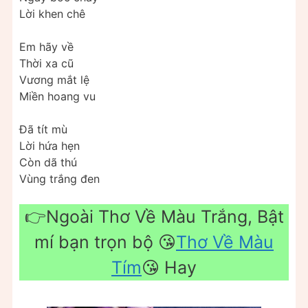
Lời khen chê
Em hãy về
Thời xa cũ
Vương mắt lệ
Miền hoang vu
Đã tít mù
Lời hứa hẹn
Còn dã thú
Vùng trắng đen
👉Ngoài Thơ Về Màu Trắng, Bật
mí bạn trọn bộ 😘
Thơ Về
Màu
Tím
😘 Hay