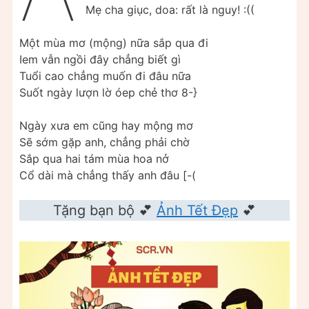
Mẹ cha giục, doa: rất là nguy! :((
Một mùa mơ (mộng) nữa sắp qua đi
Iem vẫn ngồi đây chẳng biết gì
Tuổi cao chẳng muốn đi đâu nữa
Suốt ngày lượn lờ óep chẻ thơ 8-}
Ngày xưa em cũng hay mộng mơ
Sẽ sớm gặp anh, chẳng phải chờ
Sắp qua hai tám mùa hoa nở
Cổ dài mà chẳng thấy anh đâu [-(
Tặng bạn bộ 💕
Ảnh Tết Đẹp
💕