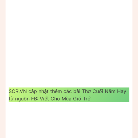
SCR.VN câp nhật thêm các bài Thơ Cuối Năm Hay
từ nguồn FB: Viết Cho Mùa Gió Trở