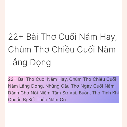
22+ Bài Thơ Cuối Năm Hay,
Chùm Thơ Chiều Cuối Năm
Lắng Đọng
22+ Bài Thơ Cuối Năm Hay, Chùm Thơ Chiều Cuối
Năm Lắng Đọng. Những Câu Thơ Ngày Cuối Năm
Dành Cho Nổi Niềm Tâm Sự Vui, Buồn, Thơ Tình Khi
Chuẩn Bị Kết Thúc Năm Cũ.