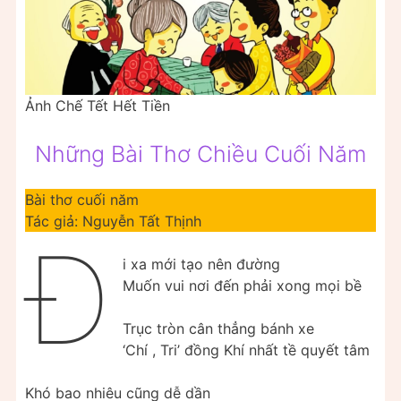
Ảnh Chế Tết Hết Tiền
Những Bài Thơ Chiều Cuối Năm
Bài thơ cuối năm
Tác giả: Nguyễn Tất Thịnh
Đ
i xa mới tạo nên đường
Muốn vui nơi đến phải xong mọi bề
Trục tròn cân thẳng bánh xe
‘Chí , Tri’ đồng Khí nhất tề quyết tâm
Khó bao nhiêu cũng dễ dần