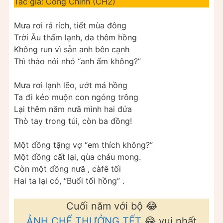
Tác giả: Cong Chinh (CH2)
Mưa rơi rả rích, tiết mùa đông
Trời Âu thấm lạnh, da thêm hồng
Không run vì sẵn anh bên cạnh
Thì thào nói nhỏ “anh ấm không?”
Mưa rơi lạnh lẽo, ướt má hồng
Ta đi kẻo muộn con ngóng trông
Lại thêm năm nưã mình hai đứa
Thò tay trong túi, còn ba đồng!
Một đồng tặng vợ “em thích không?”
Một đồng cất lại, qùa cháu mong.
Còn một đồng nưã , càfê tối
Hai ta lại có, “Buổi tối hồng” .
Cuối năm với bộ 😂
ẢNH CHẾ THƯỞNG TẾT
😂 vui nhất