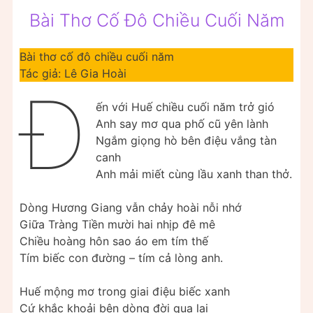
Bài Thơ Cố Đô Chiều Cuối Năm
Bài thơ cố đô chiều cuối năm
Tác giả: Lê Gia Hoài
Đ
ến với Huế chiều cuối năm trở gió
Anh say mơ qua phố cũ yên lành
Ngắm giọng hò bên điệu vắng tàn
canh
Anh mải miết cùng lầu xanh than thở.
Dòng Hương Giang vẫn chảy hoài nỗi nhớ
Giữa Tràng Tiền mười hai nhịp đê mê
Chiều hoàng hôn sao áo em tím thế
Tím biếc con đường – tím cả lòng anh.
Huế mộng mơ trong giai điệu biếc xanh
Cứ khắc khoải bên dòng đời qua lại