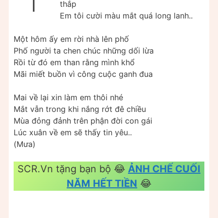
thắp
Em tôi cười màu mắt quá long lanh..
Một hôm ấy em rời nhà lên phố
Phố người ta chen chúc những dối lừa
Rồi từ đó em than rằng mình khổ
Mãi miết buồn vì công cuộc ganh đua
Mai về lại xin làm em thôi nhé
Mắt vẫn trong khi nắng rớt đê chiều
Mùa đỏng đảnh trên phận đời con gái
Lúc xuân về em sẽ thấy tin yêu..
(Mưa)
SCR.Vn tặng bạn bộ 😂
ẢNH CHẾ CUỐI
NĂM
HẾT TIỀN
😂