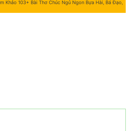
m Khảo 103+ Bài Thơ Chúc Ngủ Ngon Bựa Hài, Bá Đạo,