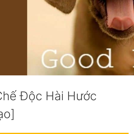
hế Độc Hài Hước
ạo]