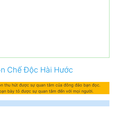
n Chế Độc Hài Hước
n thu hút được sự quan tâm của đông đảo bạn đọc.
bạn bày tỏ được sự quan tâm đến với mọi người.