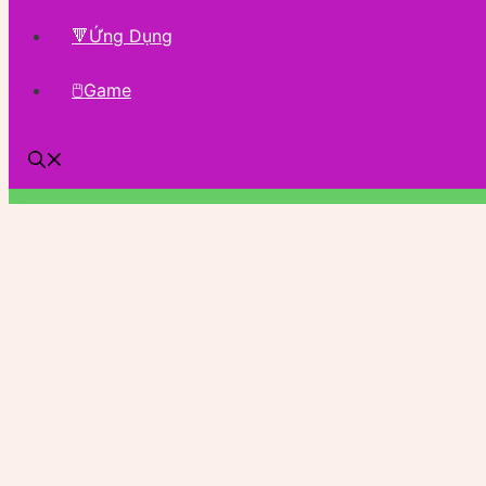
🔻Ứng Dụng
🖱Game