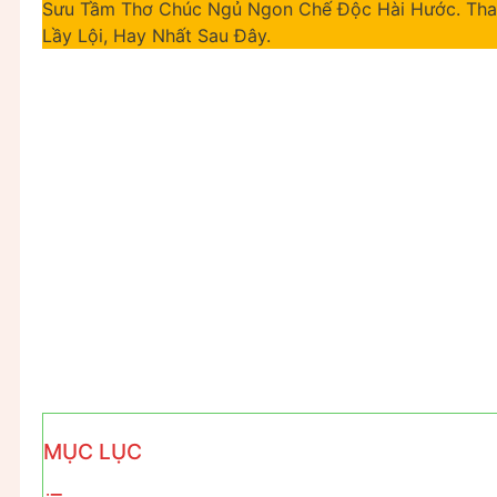
Sưu Tầm Thơ Chúc Ngủ Ngon Chế Độc Hài Hước. Tha
Lầy Lội, Hay Nhất Sau Đây.
MỤC LỤC