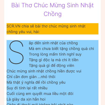
Bài Thơ Chúc Mừng Sinh Nhật
Chồng
SCR.VN chia sẽ bài thơ chúc mừng sinh nhật
chồng yêu vui, hài:
S
ắp đến sinh nhật của chồng
Mà em chưa biết tặng chồng quà chi
Trong lòng mẩm tính nghĩ suy
Tặng gì độc lạ mà chi ít tiền
Tặng quà gì để động viên
Chúc mừng sinh nhật chồng hiền được vui
Chỉ cần đơn giản …nhỏ thôi
Mà thật ý nghĩa để rồi chồng yêu
Suy đi tính lại rất nhiều
Cuối cùng em quyết mua liều một đôi
Là giày da xịn hẳn hoi
Chân đi thoải mái không hôi chút nào