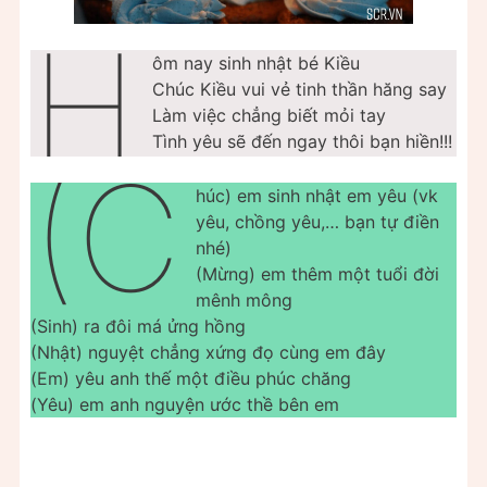
H
ôm nay sinh nhật bé Kiều
Chúc Kiều vui vẻ tinh thần hăng say
Làm việc chẳng biết mỏi tay
Tình yêu sẽ đến ngay thôi bạn hiền!!!
(C
húc) em sinh nhật em yêu (vk
yêu, chồng yêu,… bạn tự điền
nhé)
(Mừng) em thêm một tuổi đời
mênh mông
(Sinh) ra đôi má ửng hồng
(Nhật) nguyệt chẳng xứng đọ cùng em đây
(Em) yêu anh thế một điều phúc chăng
(Yêu) em anh nguyện ước thề bên em