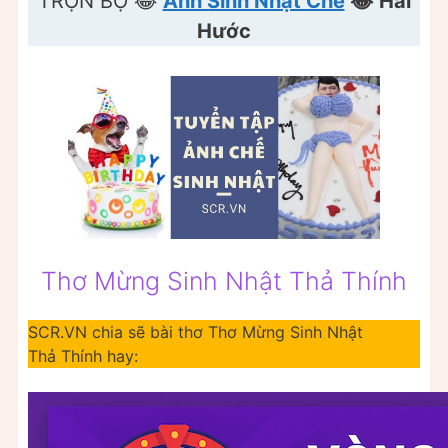
TRỌN BỘ 😂
Ảnh Sinh Nhật Chế
😂
Hài
Hước
Thơ Mừng Sinh Nhật Thả Thính
SCR.VN chia sẽ bài thơ Thơ Mừng Sinh Nhật
Thả Thính hay: