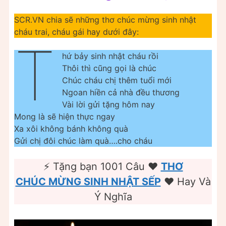
SCR.VN chia sẽ những thơ chúc mừng sinh nhật
cháu trai, cháu gái hay dưới đây:
T
hứ bảy sinh nhật cháu rồi
Thôi thì cũng gọi là chúc
Chúc cháu chị thêm tuổi mới
Ngoan hiền cả nhà đều thương
Vài lời gửi tặng hôm nay
Mong là sẽ hiện thực ngay
Xa xôi không bánh không quà
Gửi chị đôi chúc làm quà….cho cháu
⚡️ Tặng bạn 1001 Câu ❤️️
THƠ
CHÚC MỪNG SINH NHẬT SẾP
❤️️ Hay Và
Ý Nghĩa