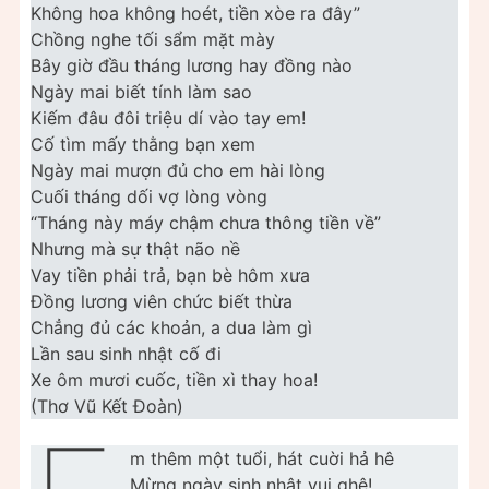
Không hoa không hoét, tiền xòe ra đây”
Chồng nghe tối sẩm mặt mày
Bây giờ đầu tháng lương hay đồng nào
Ngày mai biết tính làm sao
Kiếm đâu đôi triệu dí vào tay em!
Cố tìm mấy thằng bạn xem
Ngày mai mượn đủ cho em hài lòng
Cuối tháng dối vợ lòng vòng
“Tháng này máy chậm chưa thông tiền về”
Nhưng mà sự thật não nề
Vay tiền phải trả, bạn bè hôm xưa
Đồng lương viên chức biết thừa
Chẳng đủ các khoản, a dua làm gì
Lần sau sinh nhật cố đi
Xe ôm mươi cuốc, tiền xì thay hoa!
(Thơ Vũ Kết Đoàn)
m thêm một tuổi, hát cuời hả hê
Mừng ngày sinh nhật vui ghê!