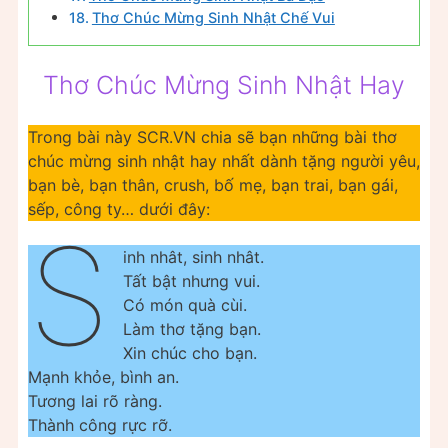
Thơ Chúc Mừng Sinh Nhật Chế Vui
Thơ Chúc Mừng Sinh Nhật Hay
Trong bài này SCR.VN chia sẽ bạn những bài thơ
chúc mừng sinh nhật hay nhất dành tặng người yêu,
bạn bè, bạn thân, crush, bố mẹ, bạn trai, bạn gái,
sếp, công ty… dưới đây:
S
inh nhât, sinh nhât.
Tất bật nhưng vui.
Có món quà cùi.
Làm thơ tặng bạn.
Xin chúc cho bạn.
Mạnh khỏe, bình an.
Tương lai rõ ràng.
Thành công rực rỡ.