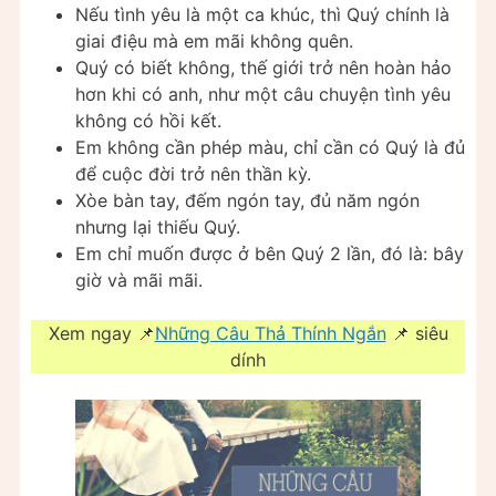
Nếu tình yêu là một ca khúc, thì Quý chính là
giai điệu mà em mãi không quên.
Quý có biết không, thế giới trở nên hoàn hảo
hơn khi có anh, như một câu chuyện tình yêu
không có hồi kết.
Em không cần phép màu, chỉ cần có Quý là đủ
để cuộc đời trở nên thần kỳ.
Xòe bàn tay, đếm ngón tay, đủ năm ngón
nhưng lại thiếu Quý.
Em chỉ muốn được ở bên Quý 2 lần, đó là: bây
giờ và mãi mãi.
Xem ngay 📌
Những Câu Thả Thính Ngắn
📌 siêu
dính