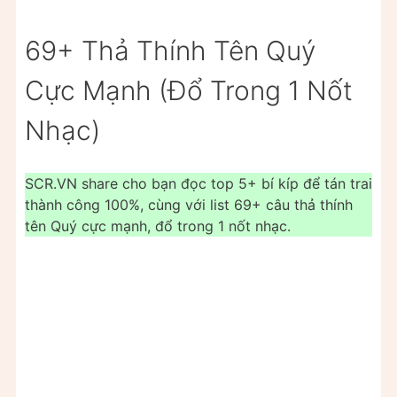
69+ Thả Thính Tên Quý
Cực Mạnh (Đổ Trong 1 Nốt
Nhạc)
SCR.VN share cho bạn đọc top 5+ bí kíp để tán trai
thành công 100%, cùng với list 69+ câu thả thính
tên Quý cực mạnh, đổ trong 1 nốt nhạc.