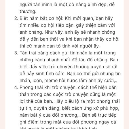
người tán mình là một cô nàng xinh đẹp, dễ
thương.
Biết nắm bắt cơ hội: Khi mới quen, bạn hãy
tìm nhiều cơ hội tiếp cận, gây thiện cảm với
anh chàng. Như vậy, anh ấy sẽ nhanh chóng
để ý đến bạn thôi và khi bạn nhận thấy cơ hội
thì cứ mạnh dạn tỏ tình với người ấy.
Tán trai bằng cách gửi tin nhắn là một trong
những cách nhanh nhất để tán đổ chàng. Bạn
biết đấy việc trò chuyện thường xuyên sẽ rất
dễ nảy sinh tình cảm. Bạn có thể gửi những tin
nhắn, icon, meme hài hước làm anh ấy cười,..
Phong thái khi trò chuyện: cách thể hiện bản
thân trong các cuộc trò chuyện cũng là một
lợi thế của bạn. Hãy biểu lộ ra một phong thái
tự tin, duyên dáng, biết cách ứng xử phù hợp,
nắm bắt ý của đối phương,.. Bạn sẽ trực tiếp
ghi điểm trong mắt của đối phương ngay cả
khi crush là một chàng trai khó tính.