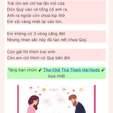
Trái tim em chỉ hai lần mở cửa
Đón Quý vào và tống cổ anh ra
Anh ra ngoài còn chưa kịp thở
Em vội vàng nhét lại vào tim.
Em không có 3 vòng căng đét
Nhưng nhan sắc này đủ tạo nét chưa Quý.
Con gái thì thích trai xinh
Còn em chỉ thích có Quý bên đời.
Tặng bạn chùm 🧨️
Thơ Chế Thả Thính Hài Hước
🧨️
bựa nhất