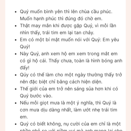
Quý muốn bình yên thì lên chùa cầu phúc.
Muốn hạnh phúc thì đúng đó chờ em.
Thật may mắn khi được gặp Quý, vì mỗi lần
nhìn thấy, trái tim em lại tan chảy.
Em có một bí mật muốn nói với Quý: Em yêu
Quý!
Này Quý, anh xem hộ em xem trong mắt em
có gì hộ cái. Thấy chưa, toàn là hình bóng anh
đấy!
Qúy có thể làm cho một ngày thường thấy trở
nên đặc biệt chỉ bằng cách hiện diện.
Thế giới của em trở nên sáng sủa hơn khi có
Quý bước vào.
Nếu mỗi giọt mưa là một ý nghĩa, thì Quý là
cơn mưa dịu dàng nhất, làm ướt nhẹ trái tim
em.
Quý có biết không, nụ cười của em chỉ là một
phần nhỏ so với niềm vui mà anh mang lại cho