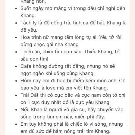
Khang hôn.
Suốt ngày mơ màng vì trong đầu chỉ nghỉ đến
Khang.
Tách ly là để uống trà, tình ca để hát, Khang là
để yêu.
Hoa trinh nữ mang tấm lòng tự ái. Yêu tớ rồi
đừng chọc gái nha Khang
Thiếu ăn, chim tìm con sâu. Thiếu Khang, tớ
sầu con tim!
Cafe không đường rất đắng, nhưng nó sẽ
ngọt ngào khi uống cùng Khang.
Hôm nay em đi học bị điểm kém môn anh. Cô
bảo yêu là love mà em viết tên Khang.
Trái Đất thì có cực bắc và cực nam còn tớ chỉ
có 1 cực duy nhất đó là cực yêu Khang.
Nếu Khan là người vô gia cư, hãy chuyển vào
sống trong tim em này, miễn phí đấy.
Em tuy không phải là chiếc lò vi sóng, nhưng
em đủ sức để hâm nóng trái tim Khang.