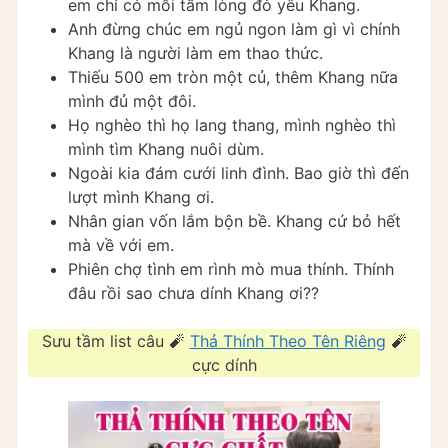
em chỉ có mỗi tấm lòng đỏ yêu Khang.
Anh đừng chúc em ngủ ngon làm gì vì chính
Khang là người làm em thao thức.
Thiếu 500 em tròn một củ, thêm Khang nữa
mình đủ một đôi.
Họ nghèo thì họ lang thang, mình nghèo thì
mình tìm Khang nuôi dùm.
Ngoài kia đám cưới linh đình. Bao giờ thì đến
lượt mình Khang ơi.
Nhân gian vốn lắm bộn bề. Khang cứ bỏ hết
mà về với em.
Phiên chợ tình em rình mò mua thính. Thính
đâu rồi sao chưa dính Khang ơi??
Sưu tầm list câu 🧨️
Thả Thính Theo Tên Riêng
🧨️
cực dính