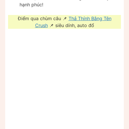
hạnh phúc!
Điểm qua chùm câu 📌
Thả Thính Bằng Tên
Crush
📌 siêu dính, auto đổ