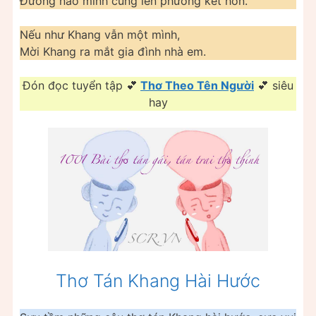
Đường nào mình cũng lên phường kết hôn.
Nếu như Khang vẫn một mình,
Mời Khang ra mắt gia đình nhà em.
Đón đọc tuyển tập 💕
Thơ Theo Tên Người
💕 siêu
hay
Thơ Tán Khang Hài Hước