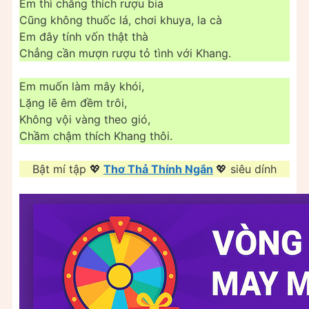
Em thì chẳng thích rượu bia
Cũng không thuốc lá, chơi khuya, la cà
Em đây tính vốn thật thà
Chẳng cần mượn rượu tỏ tình với Khang.
Em muốn làm mây khói,
Lặng lẽ êm đềm trôi,
Không vội vàng theo gió,
Chầm chậm thích Khang thôi.
Bật mí tập 💖
Thơ Thả Thính Ngắn
💖 siêu dính