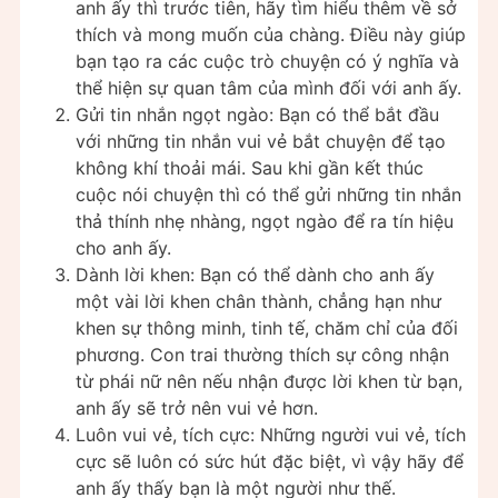
anh ấy thì trước tiên, hãy tìm hiểu thêm về sở
thích và mong muốn của chàng. Điều này giúp
bạn tạo ra các cuộc trò chuyện có ý nghĩa và
thể hiện sự quan tâm của mình đối với anh ấy.
Gửi tin nhắn ngọt ngào: Bạn có thể bắt đầu
với những tin nhắn vui vẻ bắt chuyện để tạo
không khí thoải mái. Sau khi gần kết thúc
cuộc nói chuyện thì có thể gửi những tin nhắn
thả thính nhẹ nhàng, ngọt ngào để ra tín hiệu
cho anh ấy.
Dành lời khen: Bạn có thể dành cho anh ấy
một vài lời khen chân thành, chẳng hạn như
khen sự thông minh, tinh tế, chăm chỉ của đối
phương. Con trai thường thích sự công nhận
từ phái nữ nên nếu nhận được lời khen từ bạn,
anh ấy sẽ trở nên vui vẻ hơn.
Luôn vui vẻ, tích cực: Những người vui vẻ, tích
cực sẽ luôn có sức hút đặc biệt, vì vậy hãy để
anh ấy thấy bạn là một người như thế.