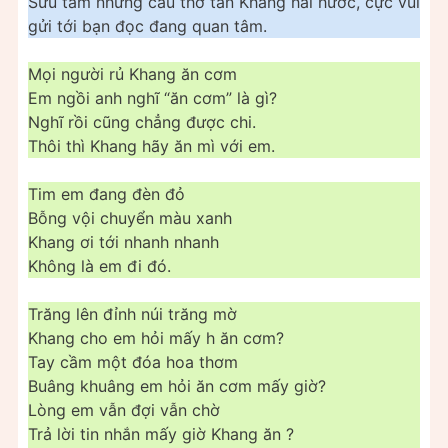
Sưu tầm những câu thơ tán Khang hài hước, cực vui
gửi tới bạn đọc đang quan tâm.
Mọi người rủ Khang ăn cơm
Em ngồi anh nghĩ “ăn cơm” là gì?
Nghĩ rồi cũng chẳng được chi.
Thôi thì Khang hãy ăn mì với em.
Tim em đang đèn đỏ
Bỗng vội chuyển màu xanh
Khang ơi tới nhanh nhanh
Không là em đi đó.
Trăng lên đỉnh núi trăng mờ
Khang cho em hỏi mấy h ăn cơm?
Tay cầm một đóa hoa thơm
Buâng khuâng em hỏi ăn cơm mấy giờ?
Lòng em vẫn đợi vẫn chờ
Trả lời tin nhắn mấy giờ Khang ăn ?