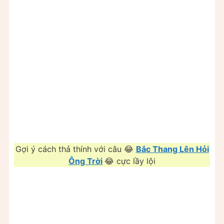
Gợi ý cách thả thính với câu 😂
Bắc Thang Lên Hỏi
Ông Trời
😂 cực lầy lội