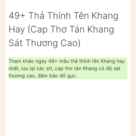
49+ Thả Thính Tên Khang
Hay (Cap Thơ Tán Khang
Sát Thương Cao)
Tham khảo ngay 49+ mẫu thả thính tên Khang hay
nhất, lưu lại các stt, cap thơ tán Khang có độ sát
thương cao, đảm bảo đổ gục.