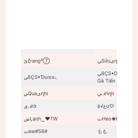
ﻲSửuىղhi
ﺉζrang³⑦
ﻲßÇS•Durexۓ²╮-
ﻲßÇS•Ɗυɾεxۓ
Gà Tiến Sĩ
ﻲℳiղh
ﻲQuaىղhi
ﻉ√٥υ♡
ىℳờ
تHeo♚Em#56#
‎ڜĻạηh‿♥TW
تew#56#
もも