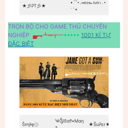
•´¯
꧁༺ς
•.мèσ๛ℓườι.•
★彡ᎮT彡★
•
꧂
´¯
TRỌN BỘ CHO GAME THỦ CHUYÊN
NGHIỆP
▄︻┻═┳一
•••••
1001 KÍ TỰ
ĐẶC BIỆT
༄༂ßαϮ•Mαη
₣rเ
Šmįɫę㋡
★ŠuᎮεr★
༉
࿐