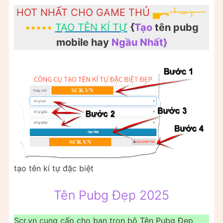
HOT NHẤT CHO GAME THỦ
▄︻┻═┳一
•••••
TẠO TÊN KÍ TỰ
{
Tạo
tên pubg
mobile hay
Ngầu Nhất}
tạo tên kí tự đặc biệt
Tên Pubg Đẹp 2025
Scr.vn cung cấp cho bạn trọn bộ Tên Pubg Đẹp