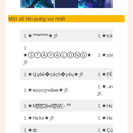
Một số tên pubg vui nhất
ミ★ᵛⁱⁿᵃᵖʰᵒⁿᵉ★彡
ミ★ŧɾàツ
ミ
★ⓈⓉⒶⓎⒶⓁⓄⓃⒼ★
ミ★ꜱóɨ★彡
彡
ミ★ℚųêй❖ςáςɦ❖уêų★彡
ミ★P͙É°P͙A͙N͙D͙
ミ★ℳộϮ❖ςâй❖
ミ★ɴԍọcღнâɴɴ★彡
彡
ミ★M͜͡I͜͡R͜͡I͜͡O͜͡ʚɞR͜͡I͜͡N͜͡A͜͡︵⁹⁹
ミ★Hєll๏★彡
ミ★Hєll๏★彡
ミ★Hєll๏★彡
ミ★ȸ
ミ★Çủą❖Ϯɾờเ