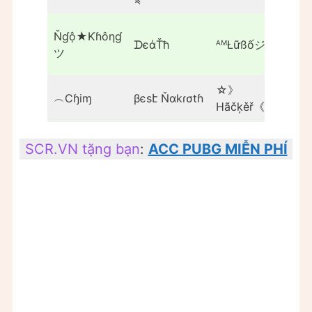
Ňɠộ★Ƙɦôηɠ
ﾟ
ᗪєάŤħ
ᴬᴹŁữßốジ۵
ツ
°☆Š
☆》
彡⇢
︵Cɧiɱ
βєsէ Ňαkɾσtɦ
Hãčķěř《☆
ƁȭY
SCR.VN tặng bạn
:
ACC PUBG MIỄN PHÍ