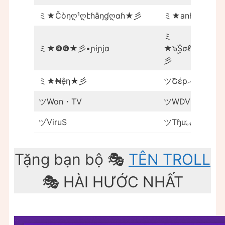
ミ★Čòŋღ¹ღէɦằŋɠღαɦ★彡
ミ★anhthiệnxạe
ミ
ミ★❽❻★彡•ɲɨɲϳɑ
★๖ۣۜSσℓσ❖ƙɦô
彡
ミ★₦ệη★彡
ツՇέp︵90
ツWon・TV
ツWDVツChris 
ヅViruS
ツTɧưℳ¡n®
Tặng bạn bộ 🎭
TÊN TROLL
🎭 HÀI HƯỚC NHẤT