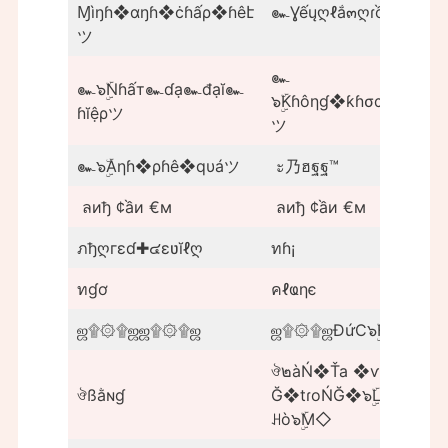
Ɱìŋɦ❖αŋɦ❖ċɦấρ❖ɦêէ
๛Ɣếųღℓắ๓ღɾồเღℓêйღ
ツ
๛
๛๖ۣۜNɦấт๛ɗạ๛đạĭ๛
๖ۣۜKɦôηɠ❖ƙɦσαη❖ηɦư
ɦĭệρツ
ツ
๛๖ۣۜAηɦ❖ρɦê❖qυáツ
ะ乃ฮฐฐ™
ลиђ ¢ầи €м
ลиђ ¢ầи €м
ภђღгεɗ✚๔εʋĭℓღ
ทɦ¡
ทɠơ
คℓҩηє
ஜ۩۞۩ஜஜ۩۞۩ஜ
ஜ۩۞۩ஜĐứC๖ۣۜHUYஜ۩
ঔ๒àŃ❖Ťa ❖ѵàｎ
ঔßằɴɠ
Ğ❖tɾoŃĞ❖๖ۣۜLàɴġ❖
ꃅò๖ۣۜM◇