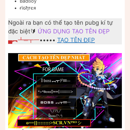
Badßoy
ғїԍђтєя
Ngoài ra bạn có thể tạo tên pubg kí tự
đặc biệt🔰
ỨNG DỤNG TẠO TÊN ĐẸP
▄︻┻═┳一
•••••
TẠO TÊN ĐẸP