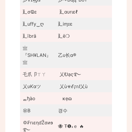
廴σҨε
廴αυrιεℓ
廴uffy‿ღ
廴iɱɪɛ
廴ïbrä
廴ë❍
亗
『SH¥LAN』
乙υ长α®
亗
乇爪卩ㄒㄚ
乂Ꭷạς‏࿐
乂υƘαツ
乂ù☣ℰ¡℩℩ⅈ乂ù
ᆱђào
ᅠκẹɷ
유B
경수
💢₣rเεηɗŽσиɘ
🐝 Ŧ❶𝓇ｅ 🔥
࿐