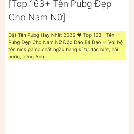
[Top 163+ Tên Pubg Đẹp
Cho Nam Nữ]
Đặt Tên Pubg Hay Nhất 2025 ❤️ Top 163+ Tên
Pubg Đẹp Cho Nam Nữ Độc Đáo Bá Đạo ✅ Với bộ
tên nick game chất ngầu bằng kí tự đặc biệt, hài
hước, tiếng Anh…