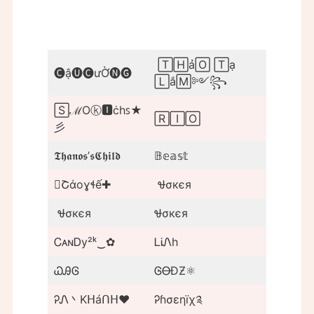
🅃🄷ả🄾 🅃ạ
🅒ậ🅤🅒ưỜ🅝🅖
🄻ắ🄼༻꧂
🅂ℳOⓚ🅸ċhꜱ★
🅁🄸🄾
彡
𝕿𝖍𝖆𝖓𝖔𝖘’𝖘𝕮𝖍𝖎𝖑𝖉
𝔹𝕖𝕒𝕤𝕥
Շάoɣɬế✚
Ꮰσкєя
Ꮰσкєя
Ꮰσкєя
ᏟᴀɴᎠy²ᵏ‿✿
ᏞᎥᏁh
ᏇᎯᎶ
ᎶᎾĐƵ⚛︎
ᎮᏁ丶Kᕼáᑎᕼ❤
Ꭾɦσεηїχ༉