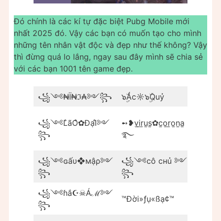
Đó chính là các kí tự đặc biệt Pubg Mobile mới
nhất 2025 đó. Vậy các bạn có muốn tạo cho mình
những tên nhân vật độc và đẹp như thế không? Vậy
thì đừng quá lo lắng, ngay sau đây mình sẽ chia sẻ
với các bạn 1001 tên game đẹp.
꧁༺₦Ї₦ℑ₳༻꧂
๖ۣۜÁc☼๖ۣۜQuỷ
๖ۣۜҨž
࿐ツ
꧁༺L̐ãO̐✿ĐạI̐༻
➻❥v̫i̫r̫u̫s̫✿c̫o̫r̫o̫n̫a̫
ǤᎾƊ⁀ᶦᵈᵒ
꧂
࿐
꧂
꧁༺ɢấυ❖мậρ༻
꧁༺cô cнủ ༻
꧁༺☪
꧂
꧂
꧁༺ɦắ☪☠Áℳ༻
•
™Đời»ƒụ«ßạ¢™
꧂
´¯`•.c