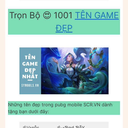
Trọn Bộ 😍 1001
TÊN GAME
ĐẸP
Những tên đẹp trong pubg mobile SCR.VN dành
tặng bạn dưới đây:
彡Vɪя͢ʊ͋s
彡⇢Ɓᶐᶁ ƁȭY