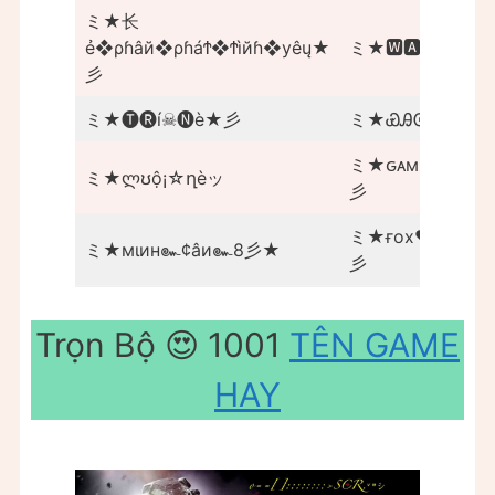
ミ★长
ẻ❖ρɦâй❖ρɦáϮ❖Ϯìйɦ❖уêų★
ミ★🆆🅰🅶★彡
彡
ミ★🅣🅡í☠🅝è★彡
ミ★ᏯᎯᎶ★彡
ミ★ԍᴀмᴇʟàᴅễ★
ミ★ლʊộ¡☆ղèッ
彡
ミ★ғox♥️ʀồɴԍ★
ミ★мιин๛¢âи๛8彡★
彡
Trọn Bộ 😍 1001
TÊN GAME
HAY