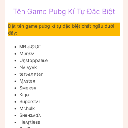
Tên Game Pubg Kí Tự Đặc Biệt
Đặt tên game pubg kí tự đặc biệt chất ngầu dưới
đây:
ᎷᏒ ፈᎧᎧᏝ
MʋŋÐʌ
Uŋstoppaʙʟe
Nʌlʌyʌk
tєг๓เภคt๏г
Ɱʌstɘʀ
Ѕмөкэя
Kɩŋʛ
Supərstʌr
Mr.hulk
Sʜɘʜʑʌɗʌ
Həʌɽtləss