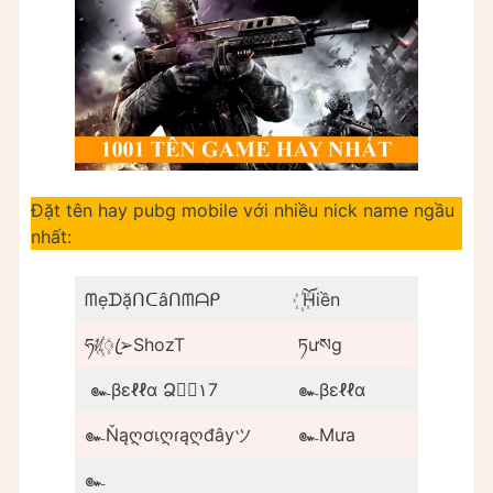
Đặt tên hay pubg mobile với nhiều nick name ngầu
nhất:
ᗰẹᗪặᑎᑕâᑎᗰᗩᑭ
ོ꙰Hiền
ཧᜰ꙰ꦿ➢ShozT
ཏưསg
๛βεℓℓα Ձ٥۫١7
๛βεℓℓα
๛Ňąღơเღɾąღđâуツ
๛Mưa
๛