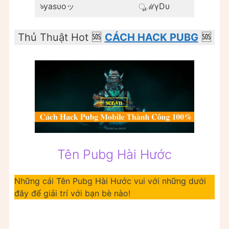
ঌyaѕυoッ
ूℳγDυ
Thủ Thuật Hot 🆘
CÁCH HACK PUBG
🆘
Tên Pubg Hài Hước
Những cái Tên Pubg Hài Hước vui với những dưới
đây để giải trí với bạn bè nào!