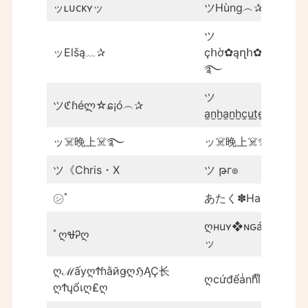
ッʟᴜᴄᴋʏッ
ツHùng︵✰90
ツ
ッElšą﹏✰
çհờ✿ąղհ✿էí
࿐
ツ
ツℭɦéლ☆ɕ¡ó︵✰
a̫n̫h̫a̫n̫h̫c̫u̫t̫e̫͜✿҈
ッ☠️晚上☠️࿐
ッ☠️晚上☠️࿐
ツ《Chris・X
ツ թг๏
㋛ﾟ
あたく✽Haru
ღнuʏ❖ɴԍáo
ﾟღᏠᎮღ
ッ
ღℳấуღϮɦằйǥღℌĄÇ长
ღcứđểaͥnhͣlͫoღ
ღϮųổเღ₤ღ