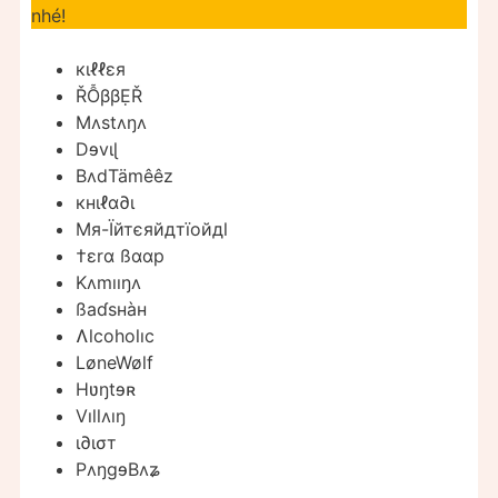
nhé!
кιℓℓεя
ŘỖββẸŘ
Mʌstʌŋʌ
Dɘvɩɭ
BʌdTämêêz
кнιℓα∂ι
Мя-Їйтєяйдтїойдl
†εrα ßααp
Kʌmııŋʌ
ßaɗsʜàʜ
Ʌlcoholıc
LøneWølf
Hʋŋtɘʀ
Vıllʌıŋ
ι∂ισт
PʌŋgɘBʌʑ