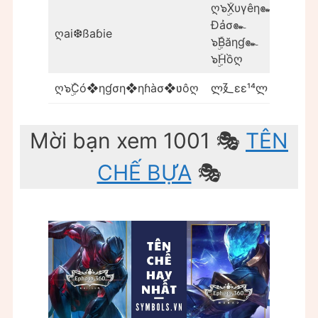
ღ๖ۣۜXυүêη๛
Đảσ๛
ღai❆ßaɓie
๖ۣۜBăηɠ๛
๖ۣۜHồღ
ღ๖ۣۜCó❖ηɠση❖ηɦàσ❖ʋôღ
ლ廴ɛɛ¹⁴ლ
Mời bạn xem 1001 🎭
TÊN
CHẾ BỰA
🎭