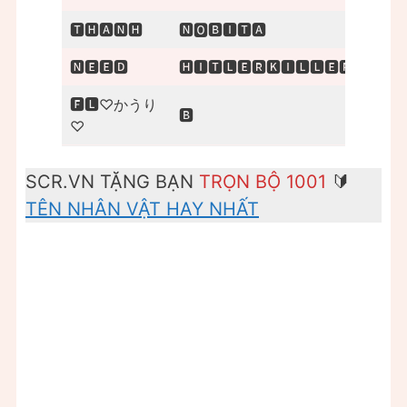
🆃🅷🅰🅽🅷
🅽🅾🅱🅸🆃🅰
🅽🅴🅴🅳
🅷🅸🆃🅻🅴🆁🅺🅸🅻🅻🅴🆁
🅵🅻♡かうり
🅱
♡
SCR.VN TẶNG BẠN
TRỌN BỘ 1001
🔰
TÊN NHÂN VẬT HAY NHẤT