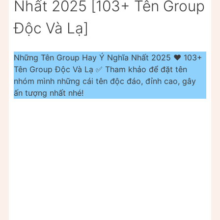
Nhất 2025 [103+ Tên Group
Độc Và Lạ]
Những Tên Group Hay Ý Nghĩa Nhất 2025 ❤️ 103+
Tên Group Độc Và Lạ ✅ Tham khảo để đặt tên
nhóm mình những cái tên độc đáo, đỉnh cao, gây
ấn tượng nhất nhé!