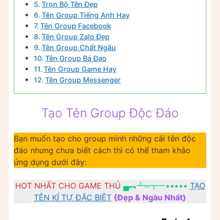
Trọn Bộ Tên Đẹp
Tên Group Tiếng Anh Hay
Tên Group Facebook
Tên Group Zalo Đẹp
Tên Group Chất Ngầu
Tên Group Bá Đạo
Tên Group Game Hay
Tên Group Messenger
Tạo Tên Group Độc Đáo
Bạn muốn tạo cho group mình những cái tên độc
đáo nhưng chưa biết cách thì có thể tham khảo
ứng dụng dưới đây:
HOT NHẤT CHO GAME THỦ
▄︻┻═┳一•••••
TẠO
TÊN KÍ TỰ ĐẶC BIỆT
{Đẹp & Ngầu Nhất}