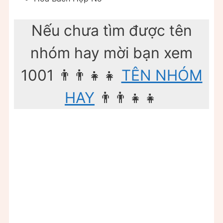
Nếu chưa tìm được tên
nhóm hay mời bạn xem
1001 👨‍👨‍👧‍👧
TÊN NHÓM
HAY
👨‍👨‍👧‍👧