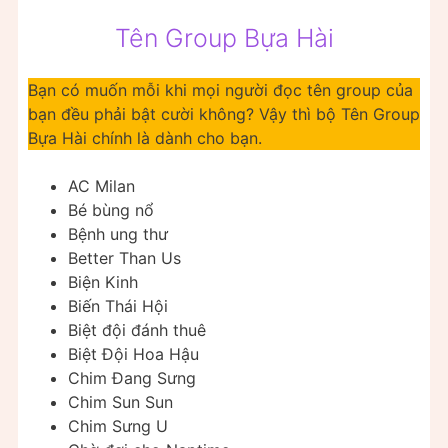
Tên Group Bựa Hài
Bạn có muốn mỗi khi mọi người đọc tên group của
bạn đều phải bật cười không? Vậy thì bộ Tên Group
Bựa Hài chính là dành cho bạn.
AC Milan
Bé bùng nổ
Bệnh ung thư
Better Than Us
Biện Kinh
Biến Thái Hội
Biệt đội đánh thuê
Biệt Đội Hoa Hậu
Chim Đang Sưng
Chim Sun Sun
Chim Sưng U