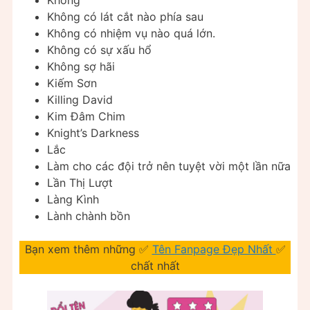
Không
Không có lát cắt nào phía sau
Không có nhiệm vụ nào quá lớn.
Không có sự xấu hổ
Không sợ hãi
Kiếm Sơn
Killing David
Kim Đâm Chim
Knight’s Darkness
Lắc
Làm cho các đội trở nên tuyệt vời một lần nữa
Lần Thị Lượt
Làng Kình
Lành chành bồn
Bạn xem thêm những ✅
Tên Fanpage Đẹp Nhất
✅
chất nhất